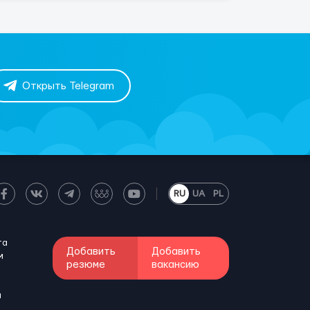
Открыть Telegram
RU
UA
PL
та
Добавить
Добавить
м
резюме
вакансию
и