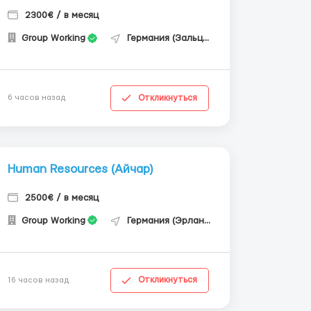
2300€ / в месяц
Group Working
Германия (Зальцгиттер)
Откликнуться
6 часов назад
Human Resources (Айчар)
2500€ / в месяц
Group Working
Германия (Эрланген)
Откликнуться
16 часов назад