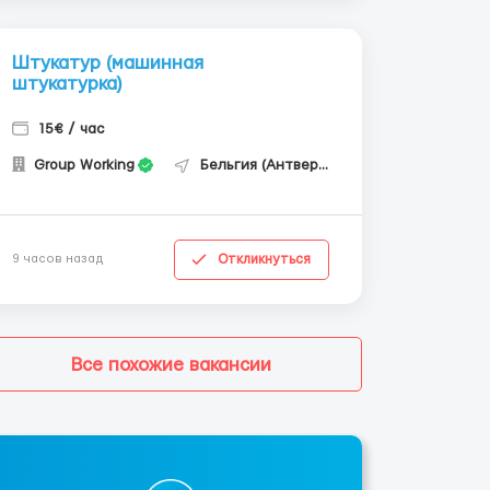
Штукатур (машинная
штукатурка)
15€ / час
Group Working
Бельгия (Антверпен)
Откликнуться
9 часов назад
Все похожие вакансии