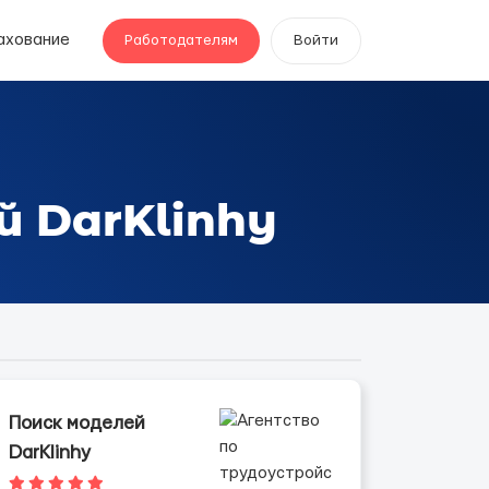
ахование
Работодателям
Войти
й DarKlinhy
Поиск моделей
DarKlinhy