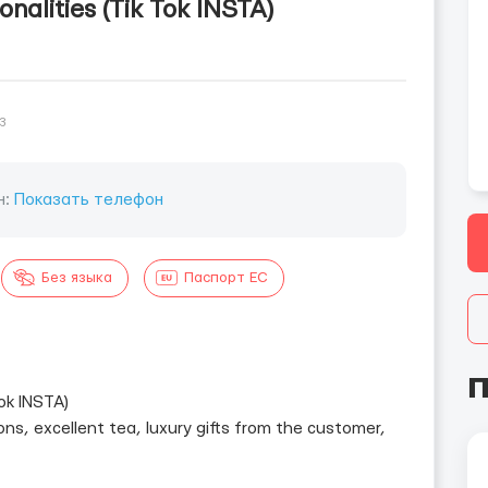
onalities (Tik Tok INSTA)
3
н:
Показать телефон
Без языка
Паспорт ЕС
П
Tok INSTA)
ons, excellent tea, luxury gifts from the customer,