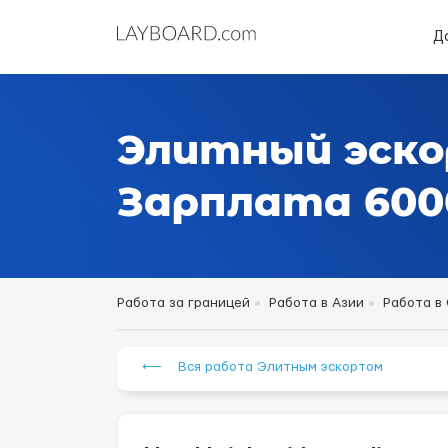
Д
Элитный эско
Зарплата 6000
Работа за границей
Работа в Азии
Работа в
⟵ Вся работа Элитным эскортом