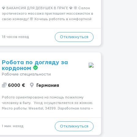
💎 ВАКАНСИЯ ДЛЯ ДЕВУШЕК В ПРАГЕ 💎 🌸 Салон
эротического массажа приглашает массажисток в
свою команду! 🌸 Хочешь работать в комфортной
атмосфере, иметь высокий доход и
самостоятельно выбирать удобный график? Тогда
мы ждём именно тебя! 💆‍♀️✨ 💰 ЧТО МЫ ПРЕДЛАГАЕМ:
Откликнуться
18 часов назад
🔥 Доход от 4 000 €...
Робота по догляду за
кордоном
Рабочие специальности
6000 €
Германия
Работа ориентирована на помощь пожилому
человеку в быту. Уход осуществляется за жінкою.
Место работы: Wesertal, 34399. Заработная плата —
1600 €. Мобильность пациента: Мобільний з
ходунками (ролатор, палиця). Психологическое
состояние: В ясному розумі. Ночной уход: Спит...
Откликнуться
1 мин. назад