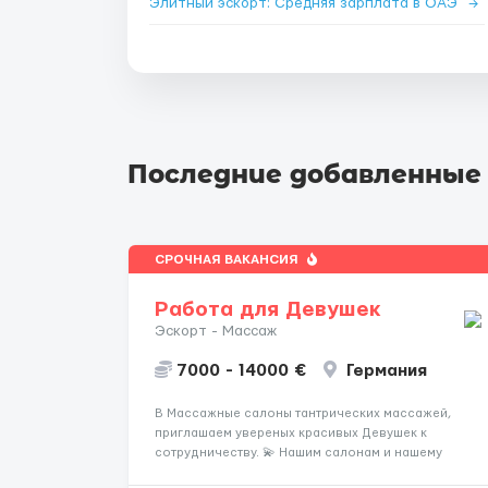
Элитный эскорт: Средняя зарплата в ОАЭ
→
Последние добавленные
СРОЧНАЯ ВАКАНСИЯ
Работа для Девушек
Эскорт - Массаж
7000 - 14000 €
Германия
В Массажные салоны тантрических массажей,
приглашаем увереных красивых Девушек к
сотрудничеству. 💫 Нашим салонам и нашему
имени больше 13лет 💫 Мы находимся в городе