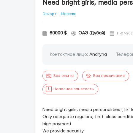
Need bright girls, media pers
Эскорт - Массаж
60000 $
ОАЭ (Дубай)
11-07-202
Контактное лицо:
Andryna
Телефо
Без опыта
Без проживания
Неполная занятость
Need bright girls, media personalities (Tik 
Only adequate regulars, first-class conditi
high payment
We provide security