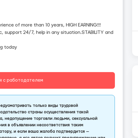
perience of more than 10 years, HIGH EARNING!!!
ic, support 24/7, help in any situation.STABILITY and
ng today
я с работодателем
едусматривать только виды трудовой
одательство страны осуществления такой
а, недопущение торговли людьми, сексуальной
ления в объявлении несоответствия таким
тору, и если ваша жалоба подтвердится —