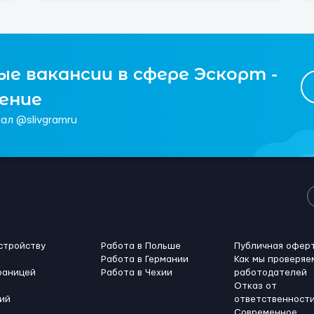
е вакансии в сфере Эскорт -
чение
ал @slivgramru
стройству
Работа в Польше
Публичная офер
Работа в Германии
Как мы проверяе
раницей
Работа в Чехии
работодателей
Отказ от
ий
ответственност
Современное