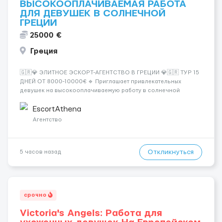
ВЫСОКООПЛАЧИВАЕМАЯ РАБОТА
ДЛЯ ДЕВУШЕК В СОЛНЕЧНОЙ
ГРЕЦИИ
25000 €
Греция
🇬🇷💎 ЭЛИТНОЕ ЭСКОРТ-АГЕНТСТВО В ГРЕЦИИ 💎🇬🇷 ТУР 15
ДНЕЙ ОТ 8000-10000€ 🔹 Приглашает привлекательных
девушек на высокооплачиваемую работу в солнечной
Греции! 🔹 Если ты любишь подарки, комфорт, внимание и
хорошие деньги 💶 — это предложение для тебя! 🔹
EscortAthena
Требования: ✔️ Возраст от ...
Агентство
Откликнуться
5 часов назад
срочно
Victoria's Angels: Работа для