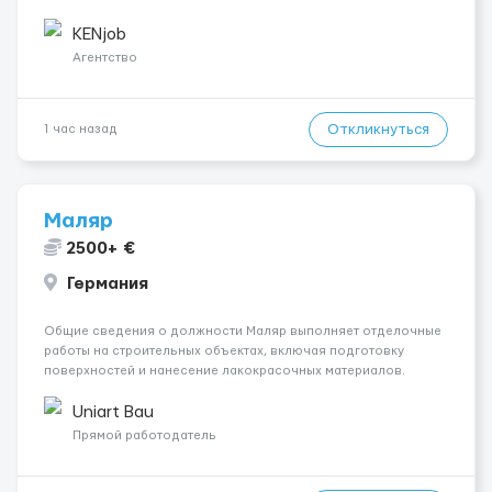
Контракт от четырех месяцев до года. Короткий контракт от
одного до трех месяцев. Мед. страховка. Высокая зарплат...
KENjob
Агентство
Откликнуться
1 час назад
Маляр
2500+ €
Германия
Общие сведения о должности Маляр выполняет отделочные
работы на строительных объектах, включая подготовку
поверхностей и нанесение лакокрасочных материалов.
Основная работа выполняется в Берлине. Ищем
профессионалов на месте, приглашения делаем только для
Uniart Bau
профессионалов с доказательным портф...
Прямой работодатель