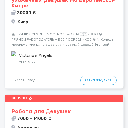
ухоженных девушек На Европейском
Кипре
30000 €
Кипр
🏝️ ЛУЧШИЙ СЕЗОН НА ОСТРОВЕ — КИПР 🇨🇾 💶💶💶 💎
ПРЯМОЙ РАБОТОДАТЕЛЬ — БЕЗ ПОСРЕДНИКОВ 💎 ✨ Хочешь
красивую жизнь, путешествия и высокий доход? Это твой
шанс изменить всё уже сейчас. 🔥 ПОЧЕМУ ИМЕННО МЫ: —
Опытная команда с годами практики — Стабильный поток
Victoria's Angels
клиентов (без ...
Агентство
Откликнуться
8 часов назад
СРОЧНО
Работа для Девушек
7000 - 14000 €
Германия