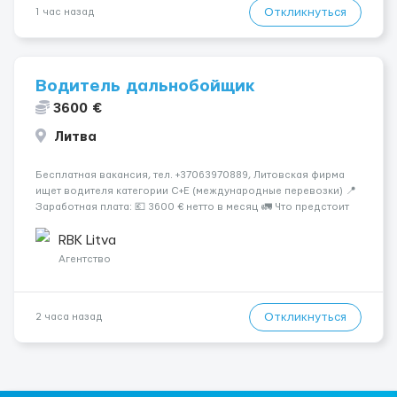
Откликнуться
1 час назад
Водитель дальнобойщик
3600 €
Литва
Бесплатная вакансия, тел. +37063970889, Литовская фирма
ищет водителя категории C+E (международные перевозки) 📍
Заработная плата: 💶 3600 € нетто в месяц 🚛 Что предстоит
делать: Международные перевозки на тентах и
рефрижераторах. В среднем 400–500 км в день. Погрузки и
RBK Litva
разгрузки ...
Агентство
Откликнуться
2 часа назад