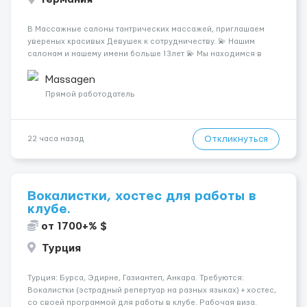
В Массажные салоны тантрических массажей, приглашаем
увереных красивых Девушек к сотрудничеству. 💫 Нашим
салонам и нашему имени больше 13лет 💫 Мы находимся в
городе Берлин 💜Прямой работодатель 💙Большая
заработная плата 💚Мы гарантируем Наличие работы. Поток 💝
Massagen
incall / Out...
Прямой работодатель
Откликнуться
22 часа назад
Вокалистки, хостес для работы в
клубе.
от 1700+% $
Турция
Турция: Бурса, Эдирне, Газиантеп, Анкара. Требуются:
Вокалистки (эстрадный репертуар на разных языках) + хостеc,
со своей программой для работы в клубе. Рабочая виза.