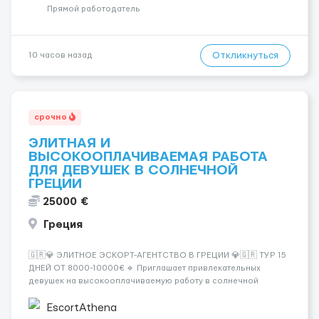
incall / Out...
Прямой работодатель
Откликнуться
10 часов назад
срочно
ЭЛИТНАЯ И
ВЫСОКООПЛАЧИВАЕМАЯ РАБОТА
ДЛЯ ДЕВУШЕК В СОЛНЕЧНОЙ
ГРЕЦИИ
25000 €
Греция
🇬🇷💎 ЭЛИТНОЕ ЭСКОРТ-АГЕНТСТВО В ГРЕЦИИ 💎🇬🇷 ТУР 15
ДНЕЙ ОТ 8000-10000€ 🔹 Приглашает привлекательных
девушек на высокооплачиваемую работу в солнечной
Греции! 🔹 Если ты любишь подарки, комфорт, внимание и
хорошие деньги 💶 — это предложение для тебя! 🔹
EscortAthena