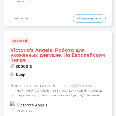
Требования: ✔️ Возраст от ...
Агентство
Откликнуться
13 часов назад
срочно
Victoria's Angels: Работа для
ухоженных девушек На Европейском
Кипре
30000 €
Кипр
🏝️ ЛУЧШИЙ СЕЗОН НА ОСТРОВЕ — КИПР 🇨🇾 💶💶💶 💎
ПРЯМОЙ РАБОТОДАТЕЛЬ — БЕЗ ПОСРЕДНИКОВ 💎 ✨ Хочешь
красивую жизнь, путешествия и высокий доход? Это твой
шанс изменить всё уже сейчас. 🔥 ПОЧЕМУ ИМЕННО МЫ: —
Опытная команда с годами практики — Стабильный поток
Victoria's Angels
клиентов (без ...
Агентство