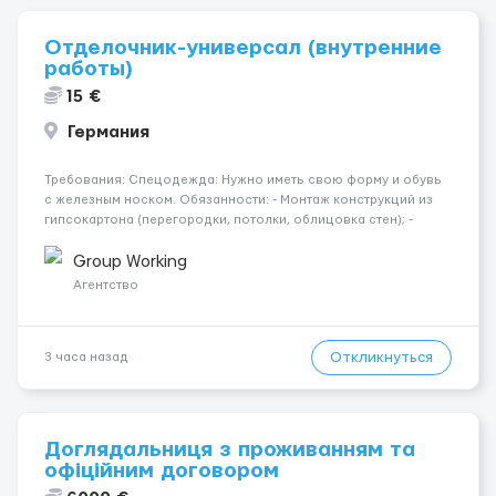
Отделочник-универсал (внутренние
работы)
15 €
Германия
Требования: Спецодежда: Нужно иметь свою форму и обувь
с железным носком. Обязанности: - Монтаж конструкций из
гипсокартона (перегородки, потолки, облицовка стен); -
Подготовка поверхностей под отделку; - Выполнение
малярных работ (шпатлевка, грунтовка, покраска); -
Group Working
Штукатурные работы ...
Агентство
Откликнуться
3 часа назад
Доглядальниця з проживанням та
офіційним договором