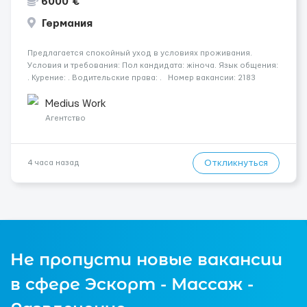
6000 €
Германия
Предлагается спокойный уход в условиях проживания.
Условия и требования: Пол кандидата: жіноча. Язык общения:
. Курение: . Водительские права: . Номер вакансии: 2183
КОНТАКТЫ ДЛЯ УТОЧНЕНИЯ УСЛОВИЙ Польша +48 459 567 591
Укр...
Medius Work
Агентство
Откликнуться
4 часа назад
Не пропусти новые вакансии
в сфере Эскорт - Массаж -