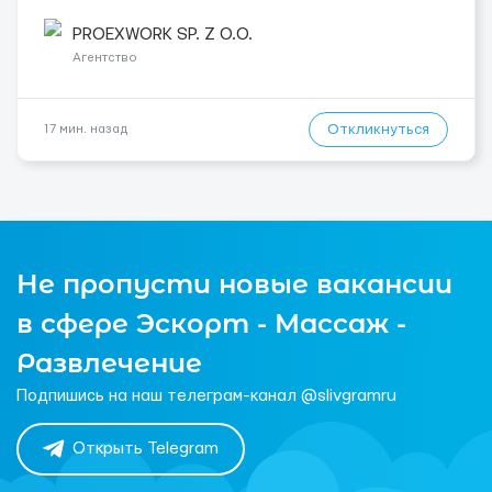
монтаж арматуры согласно технической документации. -
Связка арматурных стержней. - Заливка бетона. - Демонтаж
PROEXWORK SP. Z O.O.
опалубки после за...
Агентство
Откликнуться
17 мин. назад
Не пропусти новые вакансии
в сфере Эскорт - Массаж -
Развлечение
Подпишись на наш телеграм-канал @slivgramru
Открыть Telegram