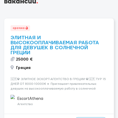
вакансии
.
срочно
ЭЛИТНАЯ И
ВЫСОКООПЛАЧИВАЕМАЯ РАБОТА
ДЛЯ ДЕВУШЕК В СОЛНЕЧНОЙ
ГРЕЦИИ
25000 €
Греция
🇬🇷💎 ЭЛИТНОЕ ЭСКОРТ-АГЕНТСТВО В ГРЕЦИИ 💎🇬🇷 ТУР 15
ДНЕЙ ОТ 8000-10000€ 🔹 Приглашает привлекательных
девушек на высокооплачиваемую работу в солнечной
Греции! 🔹 Если ты любишь подарки, комфорт, внимание и
хорошие деньги 💶 — это предложение для тебя! 🔹
EscortAthena
Требования: ✔️ Возраст от ...
Агентство