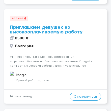
срочно
Приглашаем девушек на
высокооплачиваемую работу
8500 €
Болгария
Мы — премиальный салон, ориентированный
на респектабельных и обеспеченных клиентов. Создаём
комфортные условия работы и ценим уважительное
отношение к каждой сотруднице. Что мы предлагаем:
💎 Высокий доход — от 2000 € в неделю и выше 💎 Честная
Magic
сис...
Прямой работодатель
Откликнуться
16 часов назад