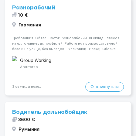
Разнорабочий
10 €
Германия
Требования: Обязанности: Разнорабочий на склад навесов
из аллюминиевых профилей. Работа на производственной
базе и на улице, без выездов. - Упаковка; - Резка; -Сборка
алюминиевых профилей; - Необходимо иметь опыт работы с
инструментами. Для кого: Муж. до 40 лет Опыт: Без опыта
Group Working
рабо...
Агентство
Откликнуться
3 секунды назад
Водитель дальнобойщик
3600 €
Румыния