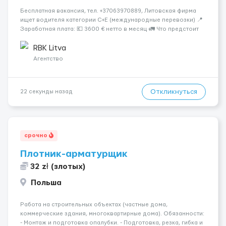
Бесплатная вакансия, тел. +37063970889, Литовская фирма
ищет водителя категории C+E (международные перевозки) 📍
Заработная плата: 💶 3600 € нетто в месяц 🚛 Что предстоит
делать: Международные перевозки на тентах и
рефрижераторах. В среднем 400–500 км в день. Погрузки и
RBK Litva
разгрузки...
Агентство
Откликнуться
22 секунды назад
срочно
Плотник-арматурщик
32 zł (злотых)
Польша
Работа на строительных объектах (частные дома,
коммерческие здания, многоквартирные дома). Обязанности:
- Монтаж и подготовка опалубки. - Подготовка, резка, гибка и