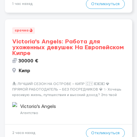
Откликнуться
1 час назад
срочно
Victoria's Angels: Работа для
ухоженных девушек На Европейском
Кипре
30000 €
Кипр
🏝️ ЛУЧШИЙ СЕЗОН НА ОСТРОВЕ — КИПР 🇨🇾 💶💶💶 💎
ПРЯМОЙ РАБОТОДАТЕЛЬ — БЕЗ ПОСРЕДНИКОВ 💎 ✨ Хочешь
красивую жизнь, путешествия и высокий доход? Это твой
шанс изменить всё уже сейчас. 🔥 ПОЧЕМУ ИМЕННО МЫ: —
Опытная команда с годами практики — Стабильный поток
Victoria's Angels
клиентов (без ...
Агентство
Откликнуться
2 часа назад