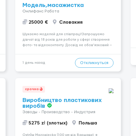
Модель,масажистка
Онлифанс Работа
25000 €
Словакия
Шукаємо моделей для співпраці!Запрошуємо
дівчат від 18 років для роботи у сфері створення
фото- та відеоконтенту. Досвід не обов’язковий —
навчаємо та супроводжуємо на всіх етапах.
Пропонуємо гнучкий графік, стабільний дохід,
конфіденційність і професійну підтримку.
Откликнуться
1 день назад
Працюємо офіційно, поважаємо особ...
срочно
Виробництво пластикових
виробів
Заводы - Производство - Индустрия
5275 zł (злотых)
Польша
Ostrów Mazowiecka (100 км від Варшави) 🔹