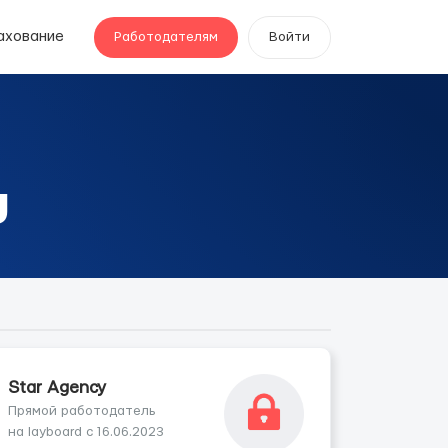
ахование
Работодателям
Войти
y
Star Agency
Прямой работодатель
на layboard с 16.06.2023