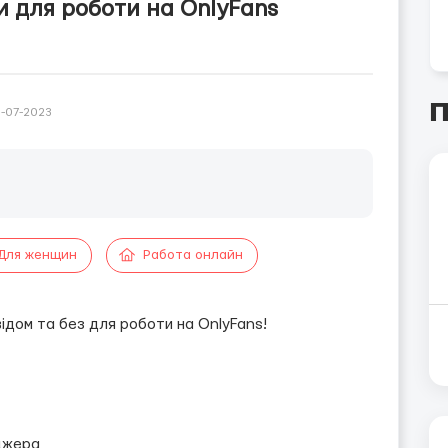
 для роботи на OnlyFans
П
-07-2023
Для женщин
Работа онлайн
відом та без для роботи на OnlyFans!
джера