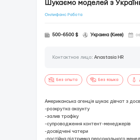
Шукаємо моделей з України
Онлифанс Работа
500-6500 $
Украина (Киев)
06
Контактное лицо:
Anastasia HR
Без опыта
Без языка
Американська агенція шукає дівчат з дос
-розкрутка акаунту
-залив трафіку
-супроводження контент-менеджерів
-досвідчені чатери
-постійна підтримка персонального мене