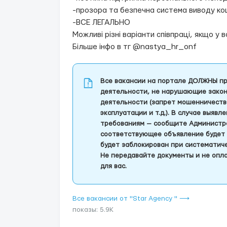
-прозора та безпечна система виводу ко
-ВСЕ ЛЕГАЛЬНО
Можливі різні варіанти співпраці, якщо у в
Більше інфо в тг @nastya_hr_onf
Все вакансии на портале ДОЛЖНЫ пр
деятельности, не нарушающие закон
деятельности (запрет мошенничеств
эксплуатации и т.д.). В случае выяв
требованиям — сообщите Администра
соответствующее объявление будет 
будет заблокирован при систематич
Не передавайте документы и не опла
для вас.
Все вакансии от "Star Agency " ⟶
показы: 5.9K