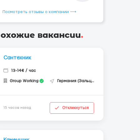
Посмотреть отзывы о компании ⟶
охожие вакансии
.
Сантехник
13-14€ / час
Group Working
Германия (Зальцгиттер)
Откликнуться
15 часов назад
Каменщик