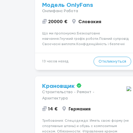
Модель OnlyFans
Онлифанс Работа
20000 €
Словакия
Що ми пропонуємо:Безкоштовне
навчання.Гнучкий графік роботи.Повний супровід
Своєчасні виплати.Конфіденційність і безпечні
умови співпраці.Вимоги:Вік від 18
років.Відповідальність.Бажання працювати та
розвиватися.Досвід не обов’язковий.Якщо вас
Откликнуться
13 часов назад
зацікавила вакансія — залишайте відгук, і ми
зв’яжемося ...
Крановщик
Строительство - Ремонт -
Архитектура
14 €
Германия
Требования: Спецодежда: Иметь свою форму (не
спортивные штаны) и обувь с композитным
носком. Обязанности: -Управление краном