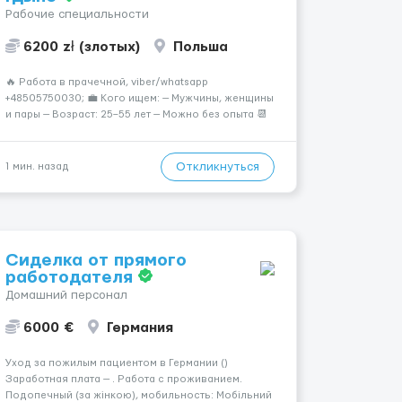
Рабочие специальности
6200 zł (злотых)
Польша
🔥 Работа в прачечной, viber/whatsapp
+48505750030; 💼 Кого ищем: — Мужчины, женщины
и пары — Возраст: 25–55 лет — Можно без опыта 📆
График работы: — 5–6 дней в неделю — Смены по 12
часов (день/ночь 2/2): 🕕 06:00–18:00 / 18:0...
Откликнуться
1 мин. назад
Сиделка от прямого
работодателя
Домашний персонал
6000 €
Германия
Уход за пожилым пациентом в Германии ()
Заработная плата — . Работа с проживанием.
Подопечный (за жінкою), мобильность: Мобільний