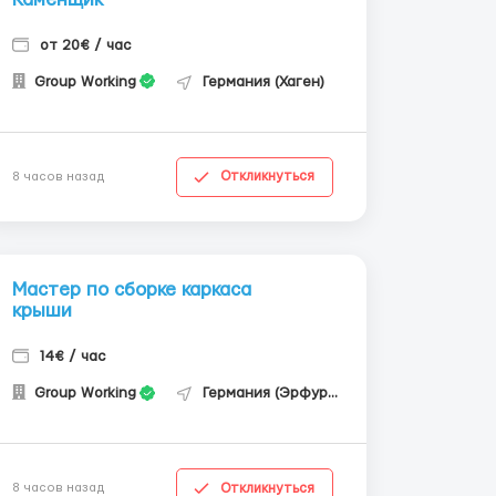
от 20€ / час
Group Working
Германия (Хаген)
Откликнуться
8 часов назад
Мастер по сборке каркаса
крыши
14€ / час
Group Working
Германия (Эрфурт)
Откликнуться
8 часов назад