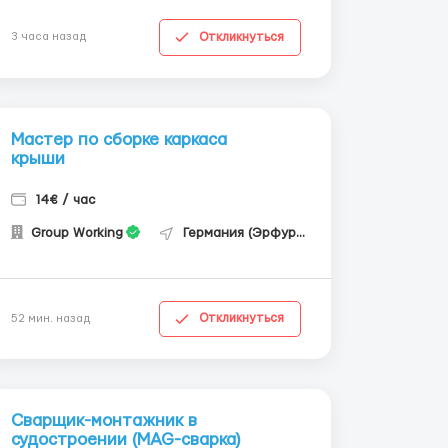
Откликнуться
3 часа назад
Мастер по сборке каркаса
крыши
14€ / час
Group Working
Германия (Эрфурт)
Откликнуться
52 мин. назад
Сварщик-монтажник в
судостроении (MAG-сварка)