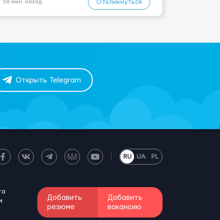
Откликнуться
58 мин. назад
Демонтаж опалубки после за...
Открыть Telegram
RU
UA
PL
та
Добавить
Добавить
м
резюме
вакансию