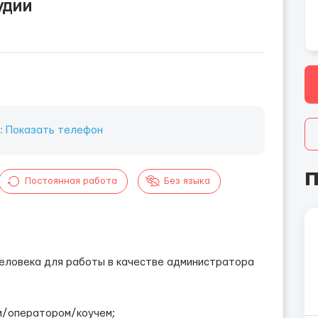
удии
:
Показать телефон
П
Постоянная работа
Без языка
человека для работы в качестве администратора
м/оператором/коучем;