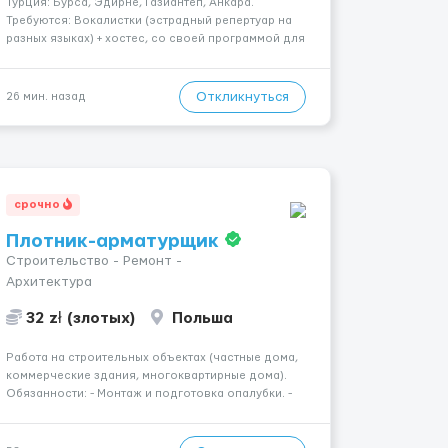
Турция: Бурса, Эдирне, Газиантеп, Анкара.
Требуются: Вокалистки (эстрадный репертуар на
разных языках) + хостеc, со своей программой для
работы в клубе. Рабочая виза. Контракт от четырех
месяцев до года. Короткий контракт от одного до
трех месяцев. Мед. страховка. Высокая зарплат...
Откликнуться
26 мин. назад
срочно
Плотник-арматурщик
Строительство - Ремонт -
Архитектура
32 zł (злотых)
Польша
Работа на строительных объектах (частные дома,
коммерческие здания, многоквартирные дома).
Обязанности: - Монтаж и подготовка опалубки. -
Подготовка, резка, гибка и монтаж арматуры
согласно технической документации. - Связка
арматурных стержней. - Заливка бетона. -