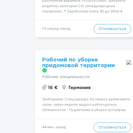
Бесплатная ваканися, +37063970889; Требуется
водитель категории C+E (международные
перевозки) 📍 Заработная плата: 💶 до 3600 €
нетто в месяц 🚛 Что предстоит делать:
Международные перевозки на тентах и
рефрижераторах. В среднем 400–500 км в день.
Откликнуться
10 секунд назад
Погр...
Рабочий по уборке
придомовой территории
Рабочие специальности
16 €
Германия
Требования: Спецодежда: На первое время иметь
свою, через неделю выдаст работодатель.
Обязанности: - Подметание и уборка тротуаров,
дорожек, пешеходных зон и площадок; - Сбор и
вынос мусора из урн, контейнеров и с территории
двора; - Уборка листвы, веток, бытовых отходов,
Откликнуться
44 мин. назад
снега и грязи; ...