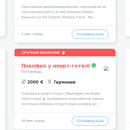
Приглашаем квалифицированных сантехников на
постоянную работу в UAB Galantas (Литва,
Вильнюс) и SIA Galants (Латвия, Рига) Мы
предлагаем: - Официальное трудоустройство и
стабильную работу в сложившимся коллективе; -
заработную плату для квалифицированного
Откликнуться
5 мин. назад
сантехника 9,5 евро/час, ...
СРОЧНАЯ ВАКАНСИЯ
Покоївка у апарт-готелі
Гостиницы
2000 €
Германия
Покоївка в апарт-готель | Франкфурт-на-Майні
(Німеччина) 🧹 Прибирання апартаментів, заміна
постільної білизни та підготовка номерів до
заселення. 💶 Оплата: 6,50–9 € за номер, під час
стажування — 8 €/год. Середній дохід — близько
2000 € на місяць (після вирахув...
Откликнуться
55 мин. назад