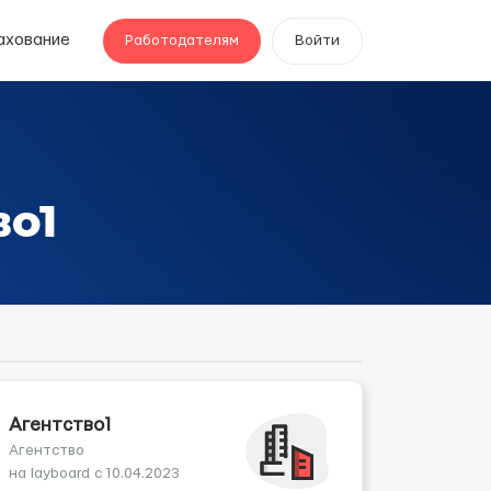
ахование
Работодателям
Войти
во1
Агентство1
Агентство
на layboard с 10.04.2023