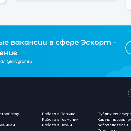
е вакансии в сфере Эскорт -
чение
ал @slivgramru
стройству
Работа в Польше
Публичная офер
Работа в Германии
Как мы проверяе
раницей
Работа в Чехии
работодателей
Отказ от