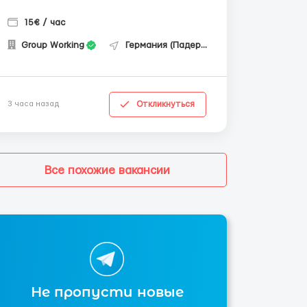
15€ / час
Group Working
Германия (Падерборн)
Откликнуться
3 часа назад
Все похожие вакансии
Не пропусти новые