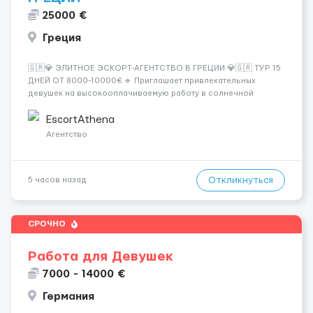
25000 €
Греция
🇬🇷💎 ЭЛИТНОЕ ЭСКОРТ-АГЕНТСТВО В ГРЕЦИИ 💎🇬🇷 ТУР 15
ДНЕЙ ОТ 8000-10000€ 🔹 Приглашает привлекательных
девушек на высокооплачиваемую работу в солнечной
Греции! 🔹 Если ты любишь подарки, комфорт, внимание и
хорошие деньги 💶 — это предложение для тебя! 🔹
EscortAthena
Требования: ✔️ Возраст от ...
Агентство
Откликнуться
5 часов назад
СРОЧНО
Работа для Девушек
7000 - 14000 €
Германия