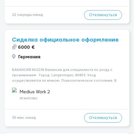
Откликнуться
22 секунды назад
Сиделка официальное оформление
6000 €
Германия
ВАКАНСИЯ №2238 Вакансия для специалиста по уходу с
проживанием Город: Langerringen, 86853. Уход
осуществляется за жінкою. Психологическое состояние: В
ясному розумі. Мобильность пациента: Прикутий до ліжка
(можливість сидіти є). Ночью пациент: Іноді прокидається, не
Medius Work 2
щодня...
Агентство
Откликнуться
35 мин. назад