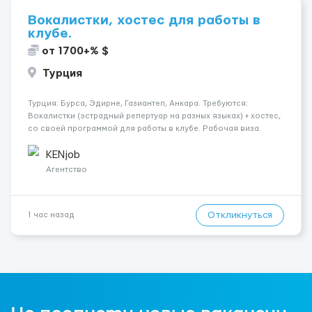
Вокалистки, хостес для работы в
клубе.
от 1700+% $
Турция
Турция: Бурса, Эдирне, Газиантеп, Анкара. Требуются:
Вокалистки (эстрадный репертуар на разных языках) + хостеc,
со своей программой для работы в клубе. Рабочая виза.
Контракт от четырех месяцев до года. Короткий контракт от
одного до трех месяцев. Мед. страховка. Высокая зарплат...
KENjob
Агентство
Откликнуться
1 час назад