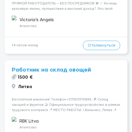
ПРЯМОЙ РАБОТОДАТЕЛЬ — БЕЗ ПОСРЕДНИКОВ 💎 ✨ Хочешь
красивую жизнь, путешествия и высокий доход? Это твой
шанс изменить всё уже сейчас. 🔥 ПОЧЕМУ ИМЕННО МЫ: —
Опытная команда с годами практики — Стабильный поток
Victoria's Angels
клиентов (без ...
Агентство
Откликнуться
14 часов назад
Работник на склад овощей
1500 €
Литва
Бесплатная вакансия! Tелефон +37063970889, 🔎 Склад
овощей и фруктов 🤝 Официальное трудоустройство в рамках
трудового контракта 📍 МЕСТО РАБОТЫ: г.Вильнюс, Литва 📌
ТРЕБОВАНИЯ: - Мужчины и Женщины / пары возраст 18-45 лет
- медкомиссия 30 евро (с ЗП) - работа в темпе - разговорный
RBK Litva
русский...
Агентство