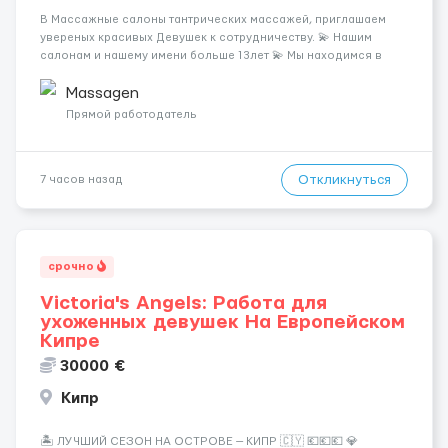
В Массажные салоны тантрических массажей, приглашаем
увереных красивых Девушек к сотрудничеству. 💫 Нашим
салонам и нашему имени больше 13лет 💫 Мы находимся в
городе Берлин 💜Прямой работодатель 💙Большая
заработная плата 💚Мы гарантируем Наличие работы. Поток 💝
Massagen
incall / Out...
Прямой работодатель
Откликнуться
7 часов назад
срочно
Victoria's Angels: Работа для
ухоженных девушек На Европейском
Кипре
30000 €
Кипр
🏝️ ЛУЧШИЙ СЕЗОН НА ОСТРОВЕ — КИПР 🇨🇾 💶💶💶 💎