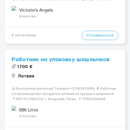
шанс изменить всё уже сейчас. 🔥 ПОЧЕМУ ИМЕННО МЫ: —
Опытная команда с годами практики — Стабильный поток
Victoria's Angels
клиентов (без ...
Агентство
Откликнуться
8 часов назад
Работник на упаковку шашлычков
1700 €
Латвия
🤝 Бесплатная вакансия! Tелефон +37063970889, 🔎 Работник
на производство продуктов питания из курицы и шашлыков.
📍 МЕСТО РАБОТЫ: г. Кеаданяй, Литва 📌 ТРЕБОВАНИЯ: -
Женщины и Мужчины возраст 18-60 лет - опыт работы НЕ
нужен 📆 ГРАФИК РАБОТЫ: - ПН по ВС, выходные плавающие
RBK Litva
&n...
Агентство