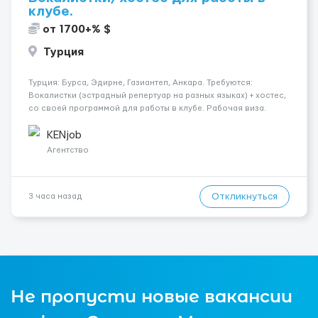
клубе.
от 1700+% $
Турция
Турция: Бурса, Эдирне, Газиантеп, Анкара. Требуются:
Вокалистки (эстрадный репертуар на разных языках) + хостеc,
со своей программой для работы в клубе. Рабочая виза.
Контракт от четырех месяцев до года. Короткий контракт от
одного до трех месяцев. Мед. страховка. Высокая зарплат...
KENjob
Агентство
Откликнуться
3 часа назад
Не пропусти новые вакансии