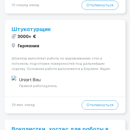
Откликнуться
10 секунд назад
Штукатурщик
3000+ €
Германия
Штукатур выполняет работы по выравниванию стен и
потолков, подготовке поверхностей под дальнейшую
отделку. Основная работа выполняется в Берлине. Ищем
профессионалов на месте, приглашения делаем только для
специалистов с подтверждённым опытом и портфолио.
Uniart Bau
Обязанности Подготовка оснований ...
Прямой работодатель
Откликнуться
29 мин. назад
Вокалистки, хостес для работы в