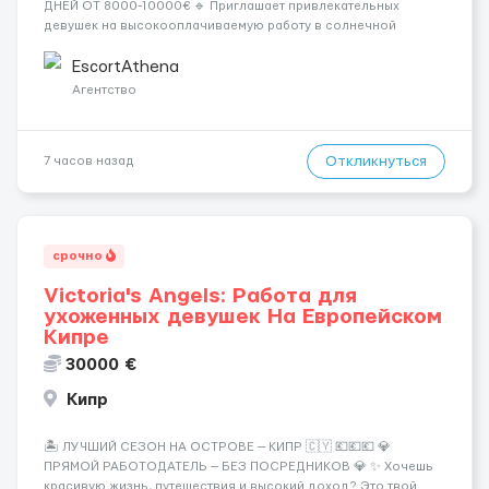
ДНЕЙ ОТ 8000-10000€ 🔹 Приглашает привлекательных
девушек на высокооплачиваемую работу в солнечной
Греции! 🔹 Если ты любишь подарки, комфорт, внимание и
хорошие деньги 💶 — это предложение для тебя! 🔹
EscortAthena
Требования: ✔️ Возраст от ...
Агентство
Откликнуться
7 часов назад
срочно
Victoria's Angels: Работа для
ухоженных девушек На Европейском
Кипре
30000 €
Кипр
🏝️ ЛУЧШИЙ СЕЗОН НА ОСТРОВЕ — КИПР 🇨🇾 💶💶💶 💎
ПРЯМОЙ РАБОТОДАТЕЛЬ — БЕЗ ПОСРЕДНИКОВ 💎 ✨ Хочешь
красивую жизнь, путешествия и высокий доход? Это твой