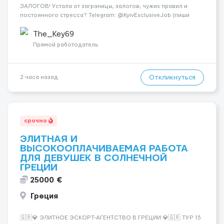
ЗАЛОГОВ! Устала от заграницы, залогов, чужих правил и
постоянного стресса? Telegram: @KyivExclusiveJob (пиши
сюда!) Мы предлагаем совсем другие условия: Работа в
самом центре Киева Можно работать в эскорте или в
The_Key69
эротическом массаже (н...
Прямой работодатель
Откликнуться
2 часа назад
срочно
ЭЛИТНАЯ И
ВЫСОКООПЛАЧИВАЕМАЯ РАБОТА
ДЛЯ ДЕВУШЕК В СОЛНЕЧНОЙ
ГРЕЦИИ
25000 €
Греция
🇬🇷💎 ЭЛИТНОЕ ЭСКОРТ-АГЕНТСТВО В ГРЕЦИИ 💎🇬🇷 ТУР 15