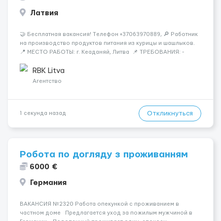
Латвия
🤝 Бесплатная вакансия! Tелефон +37063970889, 🔎 Работник
на производство продуктов питания из курицы и шашлыков.
📍 МЕСТО РАБОТЫ: г. Кеаданяй, Литва 📌 ТРЕБОВАНИЯ: -
Женщины и Мужчины возраст 18-60 лет - опыт работы НЕ
нужен 📆 ГРАФИК РАБОТЫ: - ПН по ВС, выходные плавающие
RBK Litva
&n...
Агентство
Откликнуться
1 секунда назад
Робота по догляду з проживанням
6000 €
Германия
ВАКАНСИЯ №2320 Работа опекункой с проживанием в
частном доме Предлагается уход за пожилым мужчиной в