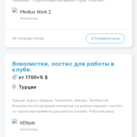
Германии. Подопечный проживает один, спокоен,
полностью ориентирован. Основная задача — помощь в
повседневных делах и поддержка распорядка дня. &nbs...
Medius Work 2
Агентство
Откликнуться
43 секунды назад
Вокалистки, хостес для работы в
клубе.
от 1700+% $
Турция
Турция: Бурса, Эдирне, Газиантеп, Анкара. Требуются:
Вокалистки (эстрадный репертуар на разных языках) + хостеc,
со своей программой для работы в клубе. Рабочая виза.
Контракт от четырех месяцев до года. Короткий контракт от
одного до трех месяцев. Мед. страховка. Высокая зарплат...
KENjob
Агентство