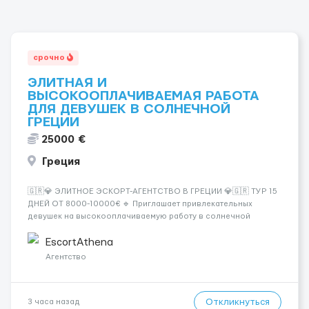
срочно
ЭЛИТНАЯ И
ВЫСОКООПЛАЧИВАЕМАЯ РАБОТА
ДЛЯ ДЕВУШЕК В СОЛНЕЧНОЙ
ГРЕЦИИ
25000 €
Греция
🇬🇷💎 ЭЛИТНОЕ ЭСКОРТ-АГЕНТСТВО В ГРЕЦИИ 💎🇬🇷 ТУР 15
ДНЕЙ ОТ 8000-10000€ 🔹 Приглашает привлекательных
девушек на высокооплачиваемую работу в солнечной
Греции! 🔹 Если ты любишь подарки, комфорт, внимание и
хорошие деньги 💶 — это предложение для тебя! 🔹
EscortAthena
Требования: ✔️ Возраст от ...
Агентство
Откликнуться
3 часа назад