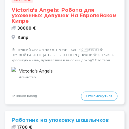
Victoria's Angels: Работа для
ухоженных девушек На Европейском
Кипре
30000 €
Кипр
🏝️ ЛУЧШИЙ СЕЗОН НА ОСТРОВЕ — КИПР 🇨🇾 💶💶💶 💎
ПРЯМОЙ РАБОТОДАТЕЛЬ — БЕЗ ПОСРЕДНИКОВ 💎 ✨ Хочешь
красивую жизнь, путешествия и высокий доход? Это твой
шанс изменить всё уже сейчас. 🔥 ПОЧЕМУ ИМЕННО МЫ: —
Опытная команда с годами практики — Стабильный поток
Victoria's Angels
клиентов (без ...
Агентство
Откликнуться
12 часов назад
Работник на упаковку шашлычков
1700 €