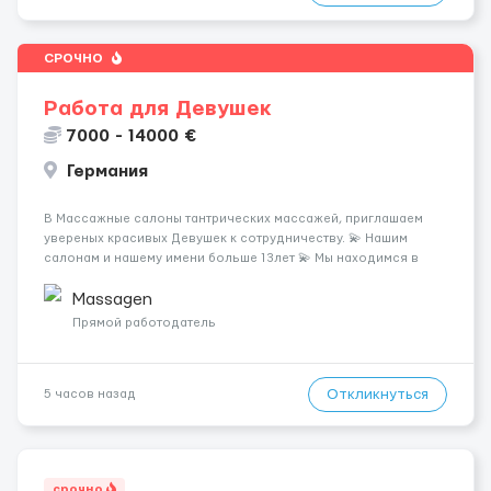
СРОЧНО
Работа для Девушек
7000 - 14000 €
Германия
В Массажные салоны тантрических массажей, приглашаем
увереных красивых Девушек к сотрудничеству. 💫 Нашим
салонам и нашему имени больше 13лет 💫 Мы находимся в
городе Берлин 💜Прямой работодатель 💙Большая
заработная плата 💚Мы гарантируем Наличие работы. Поток 💝
Massagen
incall / Out...
Прямой работодатель
Откликнуться
5 часов назад
срочно