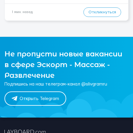
Откликнуться
1 мин. назад
Не пропусти новые вакансии
в сфере Эскорт - Массаж -
Развлечение
Подпишись на наш телеграм-канал @slivgramru
Открыть Telegram