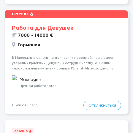
СРОЧНО
Работа для Девушек
7000 - 14000 €
Германия
В Массажные салоны тантрических массажей, приглашаем
увереных красивых Девушек к сотрудничеству. 💫 Нашим
салонам и нашему имени больше 13лет 💫 Мы находимся в
городе Берлин 💜Прямой работодатель 💙Большая
заработная плата 💚Мы гарантируем Наличие работы. Поток 💝
Massagen
incall / Out...
Прямой работодатель
Откликнуться
11 часов назад
срочно