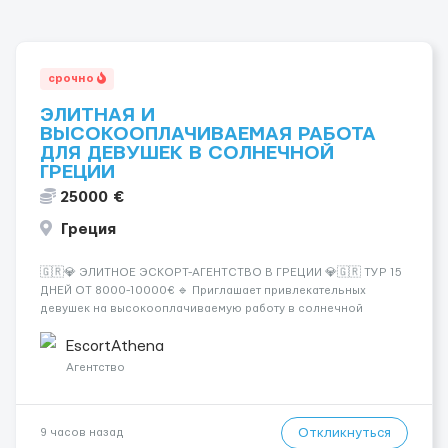
срочно
ЭЛИТНАЯ И
ВЫСОКООПЛАЧИВАЕМАЯ РАБОТА
ДЛЯ ДЕВУШЕК В СОЛНЕЧНОЙ
ГРЕЦИИ
25000 €
Греция
🇬🇷💎 ЭЛИТНОЕ ЭСКОРТ-АГЕНТСТВО В ГРЕЦИИ 💎🇬🇷 ТУР 15
ДНЕЙ ОТ 8000-10000€ 🔹 Приглашает привлекательных
девушек на высокооплачиваемую работу в солнечной
Греции! 🔹 Если ты любишь подарки, комфорт, внимание и
хорошие деньги 💶 — это предложение для тебя! 🔹
EscortAthena
Требования: ✔️ Возраст от ...
Агентство
Откликнуться
9 часов назад