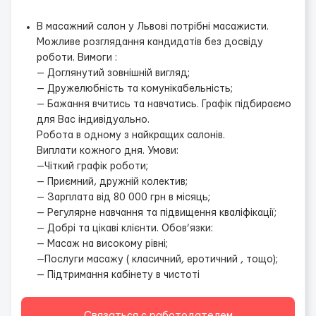
В масажний салон у Львові потрібні масажисти.
Можливе розглядання кандидатів без досвіду
роботи.
Вимоги :
— Доглянутий зовнішній вигляд;
— Дружелюбність та комунікабельність;
— Бажання вчитись та навчатись.
Графік підбираємо
для Вас індивідуально.
Робота в одному з найкращих салонів.
Виплати кожного дня.
Умови:
—Чіткий графік роботи;
— Приємний, дружній колектив;
— Зарплата від 80 000 грн в місяць;
— Регулярне навчання та підвищення кваліфікації;
— Добрі та цікаві клієнти.
Обов’язки:
— Масаж на високому рівні;
—Послуги масажу ( класичний, еротичний , тощо);
— Підтримання кабінету в чистоті
Связаться с работодателем