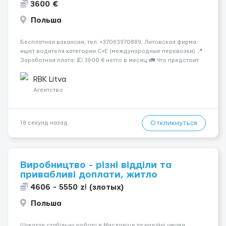
3600 €
Польша
Бесплатная вакансия, тел. +37063970889, Литовская фирма
ищет водителя категории C+E (международные перевозки) 📍
Заработная плата: 💶 3600 € нетто в месяц 🚛 Что предстоит
делать: Международные перевозки на тентах и
рефрижераторах. В среднем 400–500 км в день. Погрузки и
RBK Litva
разгрузки...
Агентство
Откликнуться
18 секунд назад
Виробництво - різні відділи та
привабливі доплати, житло
4606 - 5550 zł (злотых)
Польша
Шукаєте стабільну роботу в Мисловіце та надійні умови