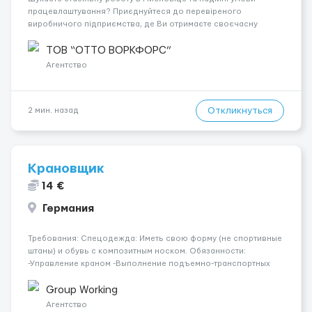
працевлаштування? Приєднуйтеся до перевіреного
виробничого підприємства, де Ви отримаєте своєчасну
заробітну плату, навчання з першого дня та можливість
підібрати посаду відповідно до Ваших навичок
ТОВ “ОТТО ВОРКФОРС”
Локація: Мисловіце Форма пр...
Агентство
Откликнуться
2 мин. назад
Крановщик
14 €
Германия
Требования: Спецодежда: Иметь свою форму (не спортивные
штаны) и обувь с композитным носком. Обязанности:
-Управление краном -Выполнение подъемно-транспортных
работ на строительных объектах, -Соблюдение правил и
инструкций по безопасности. -Опыт управления различными
Group Working
типами кранов (моб...
Агентство