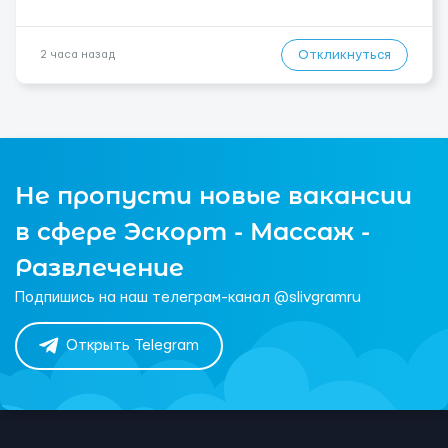
Откликнуться
2 часа назад
Не пропусти новые вакансии
в сфере Эскорт - Массаж -
Развлечение
Подпишись на наш телеграм-канал @slivgramru
Открыть Telegram