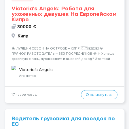
Victoria's Angels: Работа для
ухоженных девушек На Европейском
Кипре
30000 €
Кипр
🏝️ ЛУЧШИЙ СЕЗОН НА ОСТРОВЕ — КИПР 🇨🇾 💶💶💶 💎
ПРЯМОЙ РАБОТОДАТЕЛЬ — БЕЗ ПОСРЕДНИКОВ 💎 ✨ Хочешь
красивую жизнь, путешествия и высокий доход? Это твой
шанс изменить всё уже сейчас. 🔥 ПОЧЕМУ ИМЕННО МЫ: —
Опытная команда с годами практики — Стабильный поток
Victoria's Angels
клиентов (без ...
Агентство
Откликнуться
17 часов назад
Водитель грузовика для поездок по
ЕС