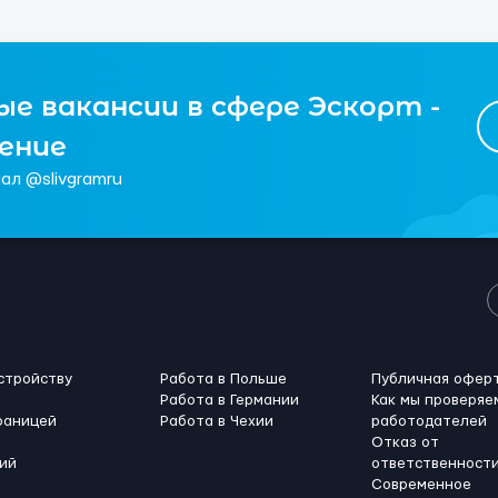
е вакансии в сфере Эскорт -
чение
ал @slivgramru
стройству
Работа в Польше
Публичная офер
Работа в Германии
Как мы проверяе
раницей
Работа в Чехии
работодателей
Отказ от
ий
ответственност
Современное