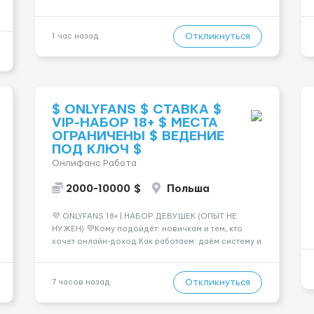
Подопечный: за чоловіком. Мобильность:
Мобільний. Психологическое состояние:
Початкова стадія деменції. Ночной уход: ...
Откликнуться
1 час назад
$ ONLYFANS $ СТАВКА $
VIP-НАБОР 18+ $ МЕСТА
ОГРАНИЧЕНЫ $ ВЕДЕНИЕ
ПОД КЛЮЧ $
Онлифанс Работа
2000-10000 $
Польша
💜 ONLYFANS 18+ | НАБОР ДЕВУШЕК (ОПЫТ НЕ
НУЖЕН) 💜Кому подойдёт: новичкам и тем, кто
хочет онлайн-доход.Как работаем: даём систему и
ведём по шагам.✅ Старт: упаковка профиля,
позиционирование✅ Контент: план, идеи,
сценарии🔒 Приватность: анонимность по
Откликнуться
7 часов назад
желанию💸 Ориентир: от $2000+ (зависит от
регулярно...