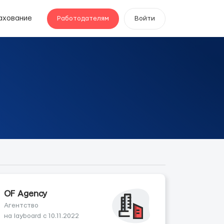
ахование
Работодателям
Войти
OF Agency
Агентство
на layboard с 10.11.2022