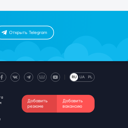
Открыть Telegram
RU
UA
PL
та
Добавить
Добавить
м
резюме
вакансию
и