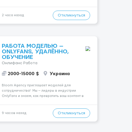
Водительские права: . Номер вакансии: 2384
КОНТАКТЫ ДЛЯ УТОЧНЕНИЯ УСЛОВИЙ Польша +48
459 567 59...
Откликнуться
2 часа назад
РАБОТА МОДЕЛЬЮ —
ONLYFANS, УДАЛЁННО,
ОБУЧЕНИЕ
Онлифанс Работа
2000-15000 $
Украина
Bloom Agency приглашает моделей для
сотрудничества! Мы — лидеры в индустрии
OnlyFans и знаем, как превратить ваш контент в
успешный и стабильный источник дохода. Если вы
амбициозны, целеустремленны и готовы к
долгосрочному сотрудничеству, у вас есть
Откликнуться
9 часов назад
уникальная возможность присоединить...