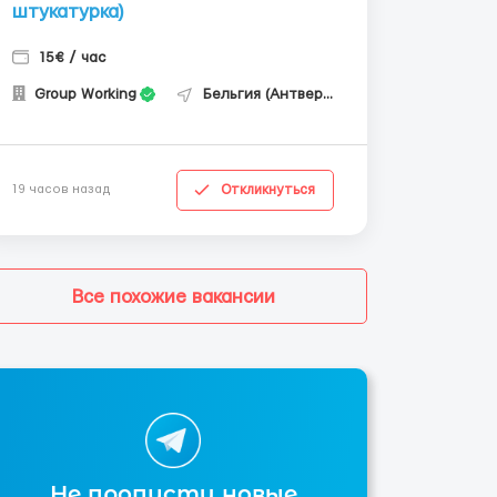
штукатурка)
15€ / час
Group Working
Бельгия (Антверпен)
Откликнуться
19 часов назад
Все похожие вакансии
Не пропусти новые