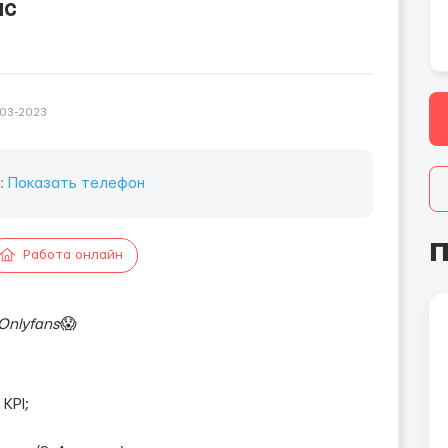
нс
-03-2023
:
Показать телефон
П
Работа онлайн
Onlyfans
😱
KPI;