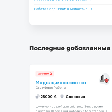
Работа Сварщиком в Белостоке
→
Последние добавленные
срочно
Модель,масажистка
Онлифанс Работа
25000 €
Словакия
Шукаємо моделей для співпраці!Запрошуємо
дівчат від 18 років для роботи у сфері створення