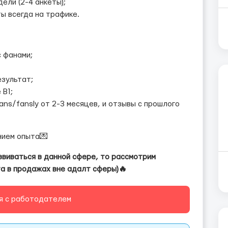
ели (2-4 анкеты);
ы всегда на трафике.
 фанами;
езультат;
 B1;
ans/fansly от 2-3 месяцев, и отзывы с прошлого
нием опыта💌
звиваться в данной сфере, то рассмотрим
та в продажах вне адалт сферы)🔥
я с работодателем