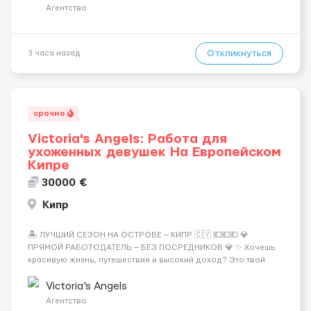
Требования: ✔️ Возраст от ...
Агентство
Откликнуться
3 часа назад
срочно
Victoria's Angels: Работа для
ухоженных девушек На Европейском
Кипре
30000 €
Кипр
🏝️ ЛУЧШИЙ СЕЗОН НА ОСТРОВЕ — КИПР 🇨🇾 💶💶💶 💎
ПРЯМОЙ РАБОТОДАТЕЛЬ — БЕЗ ПОСРЕДНИКОВ 💎 ✨ Хочешь
красивую жизнь, путешествия и высокий доход? Это твой
шанс изменить всё уже сейчас. 🔥 ПОЧЕМУ ИМЕННО МЫ: —
Опытная команда с годами практики — Стабильный поток
Victoria's Angels
клиентов (без ...
Агентство