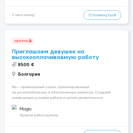
Откликнуться
3 часа назад
срочно
Приглашаем девушек на
высокооплачиваемую работу
8500 €
Болгария
Мы — премиальный салон, ориентированный
на респектабельных и обеспеченных клиентов. Создаём
комфортные условия работы и ценим уважительное
отношение к каждой сотруднице. Что мы предлагаем:
💎 Высокий доход — от 2000 € в неделю и выше 💎 Честная
Magic
сис...
Прямой работодатель