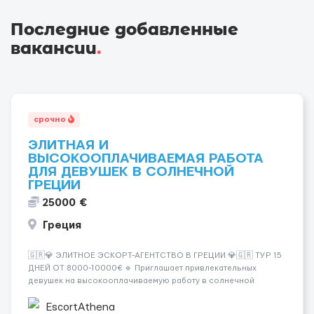
Последние добавленные
вакансии
.
срочно
ЭЛИТНАЯ И
ВЫСОКООПЛАЧИВАЕМАЯ РАБОТА
ДЛЯ ДЕВУШЕК В СОЛНЕЧНОЙ
ГРЕЦИИ
25000 €
Греция
🇬🇷💎 ЭЛИТНОЕ ЭСКОРТ-АГЕНТСТВО В ГРЕЦИИ 💎🇬🇷 ТУР 15
ДНЕЙ ОТ 8000-10000€ 🔹 Приглашает привлекательных
девушек на высокооплачиваемую работу в солнечной
Греции! 🔹 Если ты любишь подарки, комфорт, внимание и
хорошие деньги 💶 — это предложение для тебя! 🔹
EscortAthena