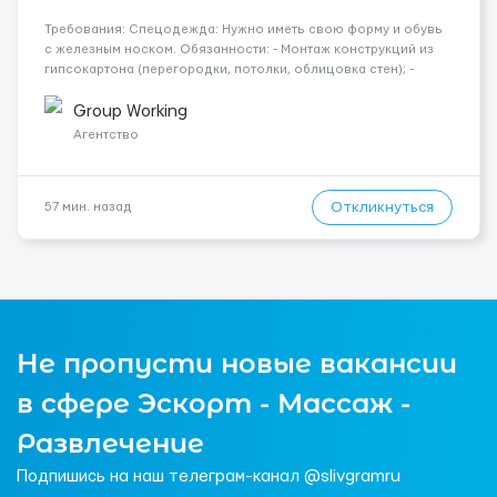
Требования: Спецодежда: Нужно иметь свою форму и обувь
с железным носком. Обязанности: - Монтаж конструкций из
гипсокартона (перегородки, потолки, облицовка стен); -
Подготовка поверхностей под отделку; - Выполнение
малярных работ (шпатлевка, грунтовка, покраска); -
Group Working
Штукатурные работы ...
Агентство
Откликнуться
57 мин. назад
Не пропусти новые вакансии
в сфере Эскорт - Массаж -
Развлечение
Подпишись на наш телеграм-канал @slivgramru