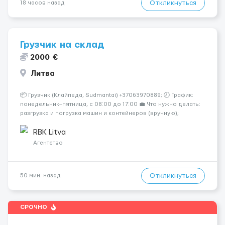
Откликнуться
18 часов назад
Грузчик на склад
2000 €
Литва
📦 Грузчик (Клайпеда, Sudmantai) +37063970889; 🕗 График:
понедельник–пятница, с 08:00 до 17:00 💼 Что нужно делать:
разгрузка и погрузка машин и контейнеров (вручную);
сортировка товара; поддержание порядка на складе;
выполнение других поручений заведующего складом. ✅
RBK Litva
Требования: ...
Агентство
Откликнуться
50 мин. назад
СРОЧНО