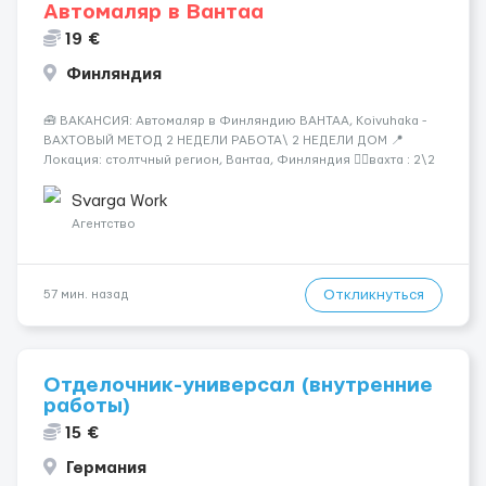
Автомаляр в Вантаа
19 €
Финляндия
🧰 ВАКАНСИЯ: Автомаляр в Финляндию ВАНТАА, Koivuhaka -
ВАХТОВЫЙ МЕТОД 2 НЕДЕЛИ РАБОТА\ 2 НЕДЕЛИ ДОМ 📍
Локация: столтчный регион, Вантаа, Финляндия 👌🏻вахта : 2\2
недели 📅 Старт: как только вас утверждают 💶 Зарплата: 19 €/
час брутто 🏠 Жильё: предоставляется БЕСПЛАТНО 📞
Svarga Work
Контакт: +3725672...
Агентство
Откликнуться
57 мин. назад
Отделочник-универсал (внутренние
работы)
15 €
Германия