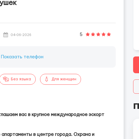
вушек
5
04-06-2026
:
Показать телефон
Без языка
Для женщин
П
глашаем вас в крупное международное эскорт
апартаменты в центре города. Охрана и