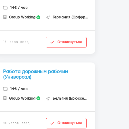
14€ / час
Group Working
Германия (Эрфурт)
Откликнуться
13 часов назад
Работа дорожным рабочим
(Универсал)
14€ / час
Group Working
Бельгия (Брюссель)
Откликнуться
20 часов назад