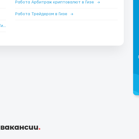
Работа Арбитраж криптовалют в Гизе
→
Работа Трейдером в Гизе
→
Работа Менеджером по продажам удаленно в Гизе
→
 вакансии
.