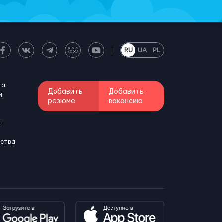
RU
UA
PL
та
Добавить
Добавить
м
резюме
вакансию
и
бства