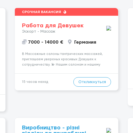
СРОЧНАЯ ВАКАНСИЯ
Работа для Девушек
Эскорт - Массаж
7000 - 14000 €
Германия
В Массажные салоны тантрических массажей,
приглашаем увереных красивых Девушек к
сотрудничеству. 💫 Нашим салонам и нашему
имени больше 13лет 💫 Мы находимся в городе
Берлин 💜Прямой работодатель 💙Большая
заработная плата 💚Мы гарантируем Наличие
Откликнуться
15 часов назад
работы. Поток 💝 incall / Out...
Виробництво - різні