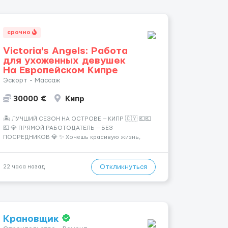
срочно
Victoria's Angels: Работа
для ухоженных девушек
На Европейском Кипре
Эскорт - Массаж
30000 €
Кипр
🏝️ ЛУЧШИЙ СЕЗОН НА ОСТРОВЕ — КИПР 🇨🇾 💶💶
💶 💎 ПРЯМОЙ РАБОТОДАТЕЛЬ — БЕЗ
ПОСРЕДНИКОВ 💎 ✨ Хочешь красивую жизнь,
путешествия и высокий доход? Это твой шанс
изменить всё уже сейчас. 🔥 ПОЧЕМУ ИМЕННО МЫ:
— Опытная команда с годами практики —
Откликнуться
22 часа назад
Стабильный поток клиентов (без ...
Крановщик