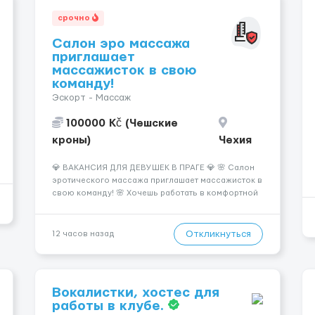
срочно
Салон эро массажа
приглашает
массажисток в свою
команду!
Эскорт - Массаж
100000 Kč (Чешские
кроны)
Чехия
💎 ВАКАНСИЯ ДЛЯ ДЕВУШЕК В ПРАГЕ 💎 🌸 Салон
эротического массажа приглашает массажисток в
свою команду! 🌸 Хочешь работать в комфортной
атмосфере, иметь высокий доход и
самостоятельно выбирать удобный график? Тогда
мы ждём именно тебя! 💆‍♀️✨ 💰 ЧТО МЫ ПРЕДЛАГАЕМ:
Откликнуться
12 часов назад
🔥 Доход от 4 000 €...
Вокалистки, хостес для
работы в клубе.