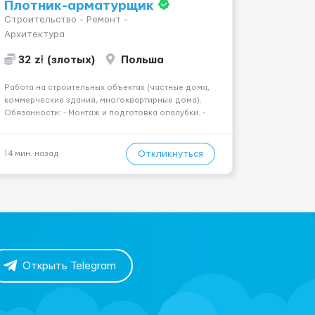
Плотник-арматурщик
Строительство - Ремонт -
Архитектура
32 zł (злотых)
Польша
Работа на строительных объектах (частные дома,
коммерческие здания, многоквартирные дома).
Обязанности: - Монтаж и подготовка опалубки. -
Подготовка, резка, гибка и монтаж арматуры
согласно технической документации. - Связка
арматурных стержней. - Заливка бетона. -
Откликнуться
14 мин. назад
Демонтаж опалубки после за...
Открыть Telegram