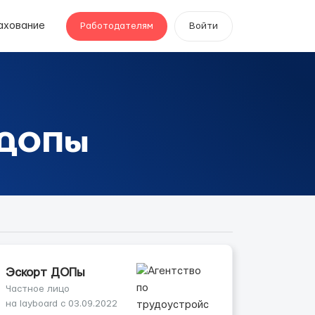
ахование
Работодателям
Войти
т ДОПы
Эскорт ДОПы
Частное лицо
на layboard с 03.09.2022