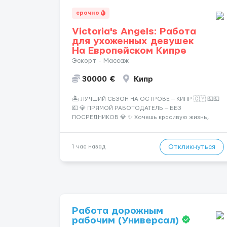
срочно
Victoria's Angels: Работа
для ухоженных девушек
На Европейском Кипре
Эскорт - Массаж
30000 €
Кипр
🏝️ ЛУЧШИЙ СЕЗОН НА ОСТРОВЕ — КИПР 🇨🇾 💶💶
💶 💎 ПРЯМОЙ РАБОТОДАТЕЛЬ — БЕЗ
ПОСРЕДНИКОВ 💎 ✨ Хочешь красивую жизнь,
путешествия и высокий доход? Это твой шанс
изменить всё уже сейчас. 🔥 ПОЧЕМУ ИМЕННО МЫ:
— Опытная команда с годами практики —
Откликнуться
1 час назад
Стабильный поток клиентов (без ...
Работа дорожным
рабочим (Универсал)