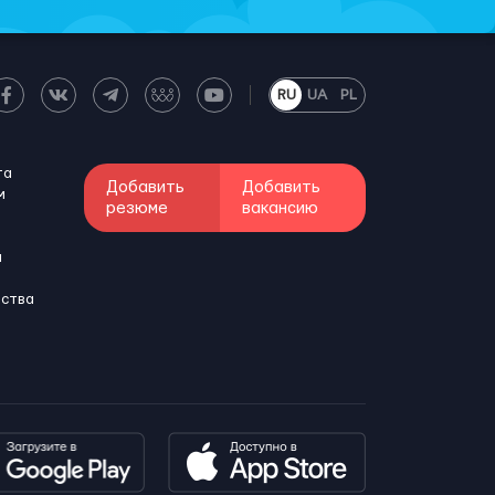
RU
UA
PL
та
Добавить
Добавить
м
резюме
вакансию
и
бства