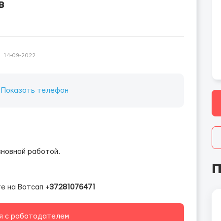
в
14-09-2022
:
Показать телефон
сновной работой.
П
е на Вотсап +
37281076471
я с работодателем