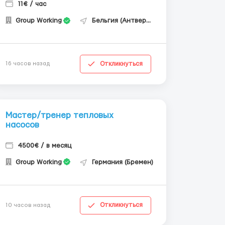
11€ / час
Group Working
Бельгия (Антверпен)
Откликнуться
16 часов назад
Мастер/тренер тепловых
насосов
4500€ / в месяц
Group Working
Германия (Бремен)
Откликнуться
10 часов назад