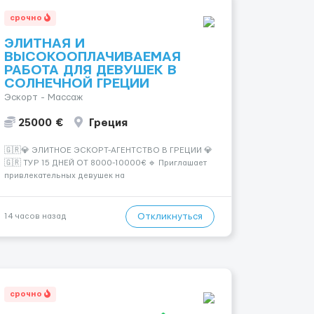
срочно
ЭЛИТНАЯ И
ВЫСОКООПЛАЧИВАЕМАЯ
РАБОТА ДЛЯ ДЕВУШЕК В
СОЛНЕЧНОЙ ГРЕЦИИ
Эскорт - Массаж
25000 €
Греция
🇬🇷💎 ЭЛИТНОЕ ЭСКОРТ-АГЕНТСТВО В ГРЕЦИИ 💎
🇬🇷 ТУР 15 ДНЕЙ ОТ 8000-10000€ 🔹 Приглашает
привлекательных девушек на
высокооплачиваемую работу в солнечной Греции!
🔹 Если ты любишь подарки, комфорт, внимание и
хорошие деньги 💶 — это предложение для тебя! 🔹
Откликнуться
14 часов назад
Требования: ✔️ Возраст от ...
срочно