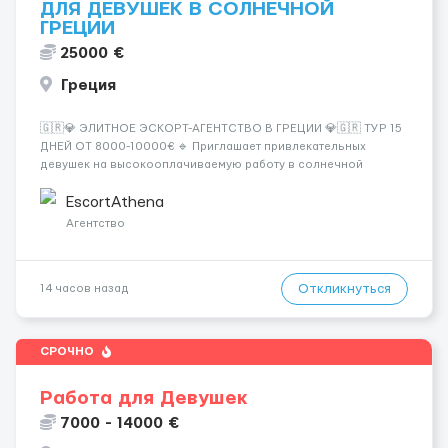
ДЛЯ ДЕВУШЕК В СОЛНЕЧНОЙ
ГРЕЦИИ
25000 €
Греция
🇬🇷💎 ЭЛИТНОЕ ЭСКОРТ-АГЕНТСТВО В ГРЕЦИИ 💎🇬🇷 ТУР 15
ДНЕЙ ОТ 8000-10000€ 🔹 Приглашает привлекательных
девушек на высокооплачиваемую работу в солнечной
Греции! 🔹 Если ты любишь подарки, комфорт, внимание и
хорошие деньги 💶 — это предложение для тебя! 🔹
EscortAthena
Требования: ✔️ Возраст от ...
Агентство
Откликнуться
14 часов назад
СРОЧНО
Работа для Девушек
7000 - 14000 €