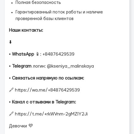
Полная безопасность
Гарантированный поток работы и наличие
проверенной базы клиентов
Наши контакты:
⬇️
•
WhatsApp
📱: +84876429539
•
Telegram
логин: @kseniya_malinskaya
•
Связаться напрямую по ссылкам:
🔗 https://wa.me/+84876429539
•
Канал с отзывами в Telegram:
🔗 https://t.me/+rkWVnm-2gMZlY2Ji
Девочки 💜