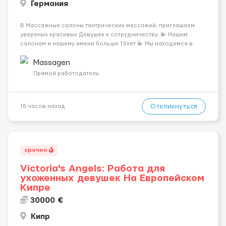
Германия
В Массажные салоны тантрических массажей, приглашаем
увереных красивых Девушек к сотрудничеству. 💫 Нашим
салонам и нашему имени больше 13лет 💫 Мы находимся в
городе Берлин 💜Прямой работодатель 💙Большая
заработная плата 💚Мы гарантируем Наличие работы. Поток 💝
Massagen
incall / Out...
Прямой работодатель
Откликнуться
16 часов назад
срочно
Victoria's Angels: Работа для
ухоженных девушек На Европейском
Кипре
30000 €
Кипр