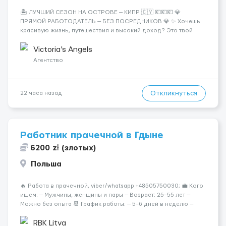
🏝️ ЛУЧШИЙ СЕЗОН НА ОСТРОВЕ — КИПР 🇨🇾 💶💶💶 💎
ПРЯМОЙ РАБОТОДАТЕЛЬ — БЕЗ ПОСРЕДНИКОВ 💎 ✨ Хочешь
красивую жизнь, путешествия и высокий доход? Это твой
шанс изменить всё уже сейчас. 🔥 ПОЧЕМУ ИМЕННО МЫ: —
Опытная команда с годами практики — Стабильный поток
Victoria's Angels
клиентов (без ...
Агентство
Откликнуться
22 часа назад
Работник прачечной в Гдыне
6200 zł (злотых)
Польша
🔥 Работа в прачечной, viber/whatsapp +48505750030; 💼 Кого
ищем: — Мужчины, женщины и пары — Возраст: 25–55 лет —
Можно без опыта 📆 График работы: — 5–6 дней в неделю —
Смены по 12 часов (день/ночь 2/2): 🕕 06:00–18:00 /
18:0...
RBK Litva