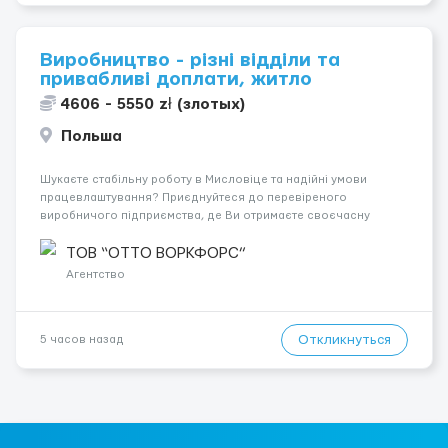
Виробництво - різні відділи та
привабливі доплати, житло
4606 - 5550 zł (злотых)
Польша
Шукаєте стабільну роботу в Мисловіце та надійні умови
працевлаштування? Приєднуйтеся до перевіреного
виробничого підприємства, де Ви отримаєте своєчасну
заробітну плату, навчання з першого дня та можливість
підібрати посаду відповідно до Ваших навичок
ТОВ “ОТТО ВОРКФОРС”
Локація: Мисловіце Форма пр...
Агентство
Откликнуться
5 часов назад