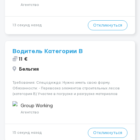
Агентство
Откликнуться
13 секунд назад
Водитель Категории В
11 €
Бельгия
Требования: Спецодежда: Нужно иметь свою форму.
Обязанности: - Перевозка элементов строительных лесов
(категория B) Участие в погрузке и разгрузке материалов
Помощь в сборке/разборке строительных лесов (при
необходимости) Выполнение вспомогательных работ на
Group Working
строительной площадк Дл...
Агентство
Откликнуться
15 секунд назад