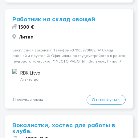
Работник на склад овощей
1500 €
Литва
Бесплатная вакансия! Tелефон +37063970889, 🔎 Склад
овощей и фруктов 🤝 Официальное трудоустройство в рамках
трудового контракта 📍 МЕСТО РАБОТЫ: г.Вильнюс, Литва 📌
ТРЕБОВАНИЯ: - Мужчины и Женщины / пары возраст 18-45 лет
- медкомиссия 30 евро (с ЗП) - работа в темпе - разговорный
RBK Litva
русский...
Агентство
Откликнуться
31 секунда назад
Вокалистки, хостес для работы в
клубе.