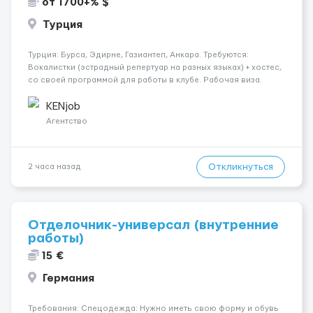
от 1700+% $
Турция
Турция: Бурса, Эдирне, Газиантеп, Анкара. Требуются:
Вокалистки (эстрадный репертуар на разных языках) + хостеc,
со своей программой для работы в клубе. Рабочая виза.
Контракт от четырех месяцев до года. Короткий контракт от
одного до трех месяцев. Мед. страховка. Высокая зарплат...
KENjob
Агентство
Откликнуться
2 часа назад
Отделочник-универсал (внутренние
работы)
15 €
Германия
Требования: Спецодежда: Нужно иметь свою форму и обувь