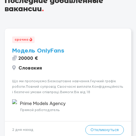
Последние добавленные
вакансии
.
срочно
Модель OnlyFans
20000 €
Словакия
Що ми пропонуємо:Безкоштовне навчання.Гнучкий графік
роботи.Повний супровід Своєчасні виплати.Конфіденційність
і безпечні умови співпраці.Вимоги:Вік від 18
років.Відповідальність.Бажання працювати та
розвиватися.Досвід не обов’язковий.Якщо вас зацікавила
Prime Models Agency
вакансія — залишайте відгук, і ми зв’яжемося ...
Прямой работодатель
Откликнуться
2 дня назад