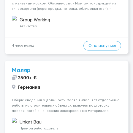
с железным носком. Обязанности: - Монтаж конструкций из
гипсокартона (перегородки, потолки, облицовка стен); -
Подготовка поверхностей под отделку; - Выполнение
малярных работ (шпатлевка, грунтовка, покраска); -
Group Working
Штукатурные работы ...
Агентство
Откликнуться
4 часа назад
Маляр
2500+ €
Германия
Общие сведения о должности Маляр выполняет отделочные
работы на строительных объектах, включая подготовку
поверхностей и нанесение лакокрасочных материалов.
Основная работа выполняется в Берлине. Ищем
профессионалов на месте, приглашения делаем только для
Uniart Bau
профессионалов с доказательным портф...
Прямой работодатель