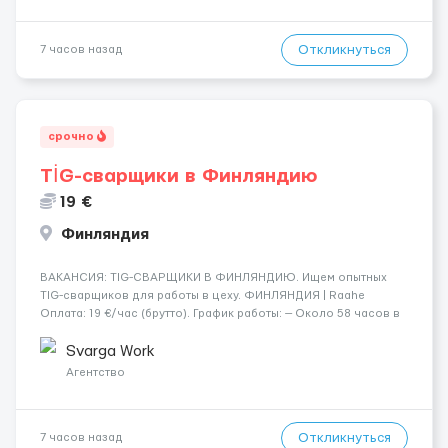
Откликнуться
7 часов назад
срочно
TİG-сварщики в Финляндию
19 €
Финляндия
​​ВАКАНСИЯ: TIG-СВАРЩИКИ В ФИНЛЯНДИЮ. Ищем опытных
TIG-сварщиков для работы в цеху. ФИНЛЯНДИЯ | Raahe
Оплата: 19 €/час (брутто). График работы: — Около 58 часов в
неделю гарантированно. — Возможны дополнительные
переработки. Дата начала: — Как можно скорее....
Svarga Work
Агентство
Откликнуться
7 часов назад