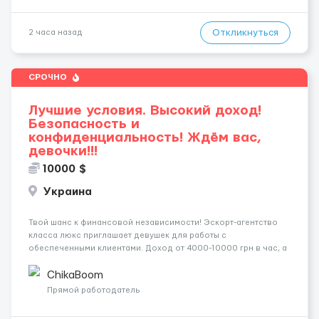
Откликнуться
2 часа назад
СРОЧНО
Лучшие условия. Высокий доход!
Безопасность и
конфиденциальность! Ждём вас,
девочки!!!
10000 $
Украина
Твой шанс к финансовой независимости! Эскорт-агентство
класса люкс приглашает девушек для работы с
обеспеченными клиентами. Доход от 4000-10000 грн в час, а
за неделю — от 1500$. Ты сама выбираешь график, а чаевые
всегда остаются у тебя. Предоставляем хорошие
ChikaBoom
Апартаменты , безопасность и ...
Прямой работодатель