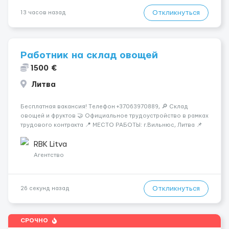
Откликнуться
13 часов назад
Работник на склад овощей
1500 €
Литва
Бесплатная вакансия! Tелефон +37063970889, 🔎 Склад
овощей и фруктов 🤝 Официальное трудоустройство в рамках
трудового контракта 📍 МЕСТО РАБОТЫ: г.Вильнюс, Литва 📌
ТРЕБОВАНИЯ: - Мужчины и Женщины / пары возраст 18-45 лет
- медкомиссия 30 евро (с ЗП) - работа в темпе - разговорный
RBK Litva
русский...
Агентство
Откликнуться
26 секунд назад
СРОЧНО