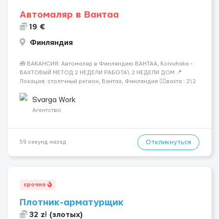
Автомаляр в Вантаа
19 €
Финляндия
🧰 ВАКАНСИЯ: Автомаляр в Финляндию ВАНТАА, Koivuhaka -
ВАХТОВЫЙ МЕТОД 2 НЕДЕЛИ РАБОТА\ 2 НЕДЕЛИ ДОМ 📍
Локация: столтчный регион, Вантаа, Финляндия 👌🏻вахта : 2\2
недели 📅 Старт: как только вас утверждают 💶 Зарплата: 19 €/
час брутто 🏠 Жильё: предоставляется БЕСПЛАТНО 📞
Svarga Work
Контакт: +3725672...
Агентство
Откликнуться
59 секунд назад
срочно
Плотник-арматурщик
32 zł (злотых)