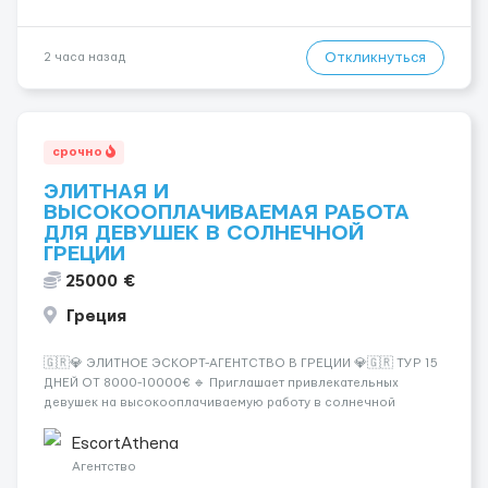
Откликнуться
2 часа назад
срочно
ЭЛИТНАЯ И
ВЫСОКООПЛАЧИВАЕМАЯ РАБОТА
ДЛЯ ДЕВУШЕК В СОЛНЕЧНОЙ
ГРЕЦИИ
25000 €
Греция
🇬🇷💎 ЭЛИТНОЕ ЭСКОРТ-АГЕНТСТВО В ГРЕЦИИ 💎🇬🇷 ТУР 15
ДНЕЙ ОТ 8000-10000€ 🔹 Приглашает привлекательных
девушек на высокооплачиваемую работу в солнечной
Греции! 🔹 Если ты любишь подарки, комфорт, внимание и
хорошие деньги 💶 — это предложение для тебя! 🔹
EscortAthena
Требования: ✔️ Возраст от ...
Агентство