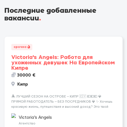
Последние добавленные
вакансии
.
срочно
Victoria's Angels: Работа для
ухоженных девушек На Европейском
Кипре
30000 €
Кипр
🏝️ ЛУЧШИЙ СЕЗОН НА ОСТРОВЕ — КИПР 🇨🇾 💶💶💶 💎
ПРЯМОЙ РАБОТОДАТЕЛЬ — БЕЗ ПОСРЕДНИКОВ 💎 ✨ Хочешь
красивую жизнь, путешествия и высокий доход? Это твой
шанс изменить всё уже сейчас. 🔥 ПОЧЕМУ ИМЕННО МЫ: —
Опытная команда с годами практики — Стабильный поток
Victoria's Angels
клиентов (без ...
Агентство