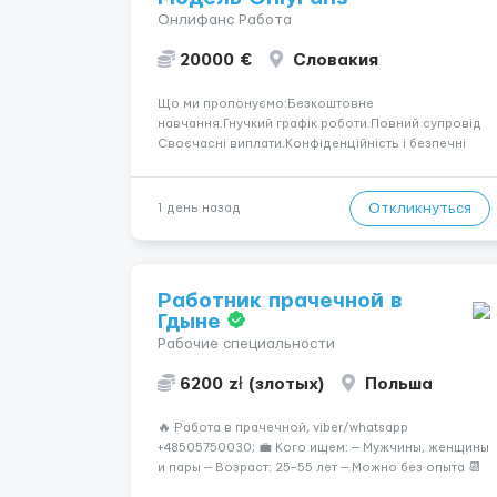
Онлифанс Работа
20000 €
Словакия
Що ми пропонуємо:Безкоштовне
навчання.Гнучкий графік роботи.Повний супровід
Своєчасні виплати.Конфіденційність і безпечні
умови співпраці.Вимоги:Вік від 18
років.Відповідальність.Бажання працювати та
розвиватися.Досвід не обов’язковий.Якщо вас
Откликнуться
1 день назад
зацікавила вакансія — залишайте відгук, і ми
зв’яжемося ...
Работник прачечной в
Гдыне
Рабочие специальности
6200 zł (злотых)
Польша
🔥 Работа в прачечной, viber/whatsapp
+48505750030; 💼 Кого ищем: — Мужчины, женщины
и пары — Возраст: 25–55 лет — Можно без опыта 📆
График работы: — 5–6 дней в неделю — Смены по 12