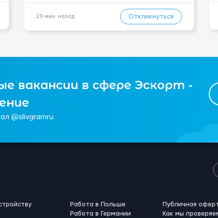
на месте, приглашения делаем только для
специалистов с подтверждённым опытом и
Откликнуться
29 мин. назад
портфолио. Обязанности Подготовка оснований
...
е вакансии в сфере Эскорт -
чение
ал @slivgramru
стройству
Работа в Польше
Публичная офер
Работа в Германии
Как мы проверяе