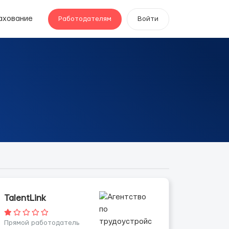
ахование
Работодателям
Войти
TalentLink
Прямой работодатель