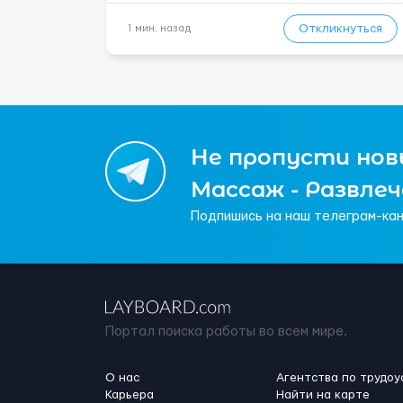
часов (день/ночь 2/2): 🕕 06:00–18:00 / 18:0...
Откликнуться
1 мин. назад
Не пропусти новы
Массаж - Развле
Подпишись на наш телеграм-кан
Портал поиска работы во всем мире.
О нас
Агентства по трудоу
Карьера
Найти на карте