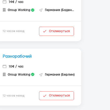
14€ / час
Group Working
Германия (Баден-Вюртемберг)
Откликнуться
12 часов назад
Разнорабочий
10€ / час
Group Working
Германия (Берлин)
Откликнуться
12 часов назад