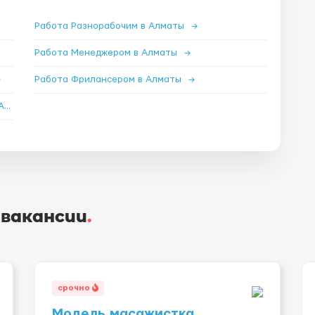
Работа Разнорабочим в Алматы
→
Работа Менеджером в Алматы
→
→
Работа Фрилансером в Алматы
→
Работа Менеджером по продажам удаленно в Алматы
→
 вакансии
.
срочно
Модель,масажистка