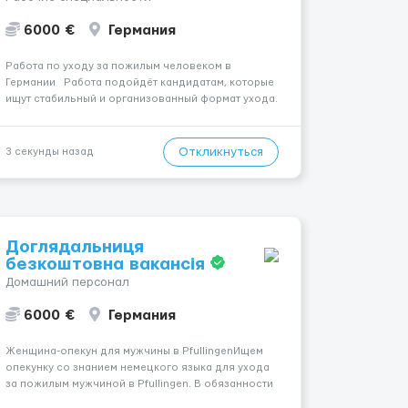
6000 €
Германия
Работа по уходу за пожилым человеком в
Германии Работа подойдёт кандидатам, которые
ищут стабильный и организованный формат ухода.
Город: Creußen, 95473. Оплата — 1650 €.
Подопечный: за жінкою. Психологическое
состояние: В ясному розумі. Моби...
Откликнуться
3 секунды назад
Доглядальниця
безкоштовна вакансія
Домашний персонал
6000 €
Германия
Женщина-опекун для мужчины в PfullingenИщем
опекунку со знанием немецкого языка для ухода
за пожилым мужчиной в Pfullingen. В обязанности
входит приготовление еды, уборка, покупки и