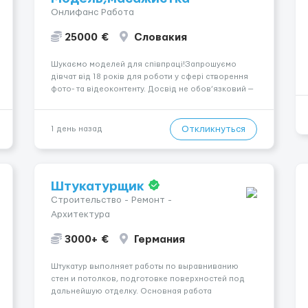
Онлифанс Работа
25000 €
Словакия
Шукаємо моделей для співпраці!Запрошуємо
дівчат від 18 років для роботи у сфері створення
фото- та відеоконтенту. Досвід не обов’язковий —
навчаємо та супроводжуємо на всіх етапах.
Пропонуємо гнучкий графік, стабільний дохід,
конфіденційність і професійну підтримку.
Откликнуться
1 день назад
Працюємо офіційно, поважаємо особ...
Штукатурщик
Строительство - Ремонт -
Архитектура
3000+ €
Германия
Штукатур выполняет работы по выравниванию
стен и потолков, подготовке поверхностей под
дальнейшую отделку. Основная работа
выполняется в Берлине. Ищем профессионалов