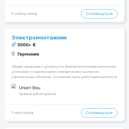
Откликнуться
8 секунд назад
Электромонтажник
3000+ €
Германия
Общие сведения о должности Электромонтажник выполняет
установку и подключение электрических систем на
строительных объектах. Основная часть работ выполняется в
Берлине. Ищем профессионалов на месте, приглашения
делаем только для профессионалов с доказательным
Uniart Bau
портфолио Обязанности ...
Прямой работодатель
Откликнуться
3 часа назад