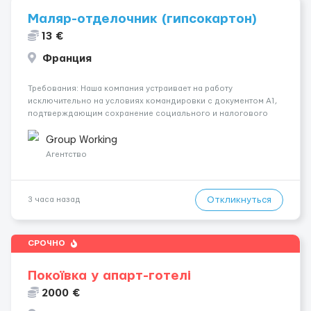
Маляр-отделочник (гипсокартон)
13 €
Франция
Требования: Наша компания устраивает на работу
исключительно на условиях командировки с документом A1,
подтверждающим сохранение социального и налогового
статуса в стране проживания во время работы в ЕС.Документ
A1 могут получить граждане стран с упрощенным доступом к
Group Working
рынку труда ЕС (Укра...
Агентство
Откликнуться
3 часа назад
СРОЧНО
Покоївка у апарт-готелі
2000 €