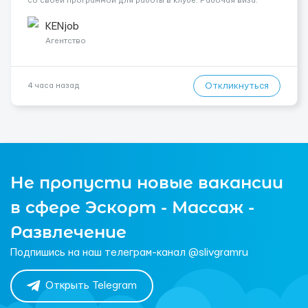
со своей программой для работы в клубе. Рабочая виза.
Контракт от четырех месяцев до года. Короткий контракт от
одного до трех месяцев. Мед. страховка. Высокая зарплат...
KENjob
Агентство
Откликнуться
4 часа назад
Не пропусти новые вакансии
в сфере Эскорт - Массаж -
Развлечение
Подпишись на наш телеграм-канал @slivgramru
Открыть Telegram