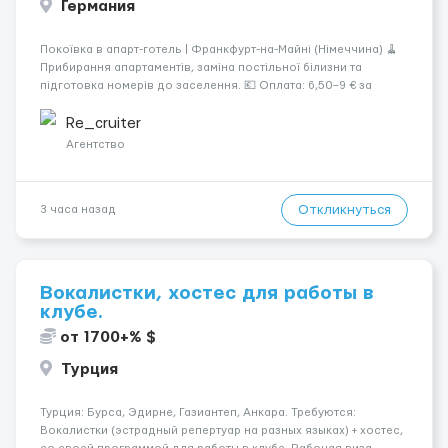
Германия
Покоївка в апарт-готель | Франкфурт-на-Майні (Німеччина) 🧹
Прибирання апартаментів, заміна постільної білизни та
підготовка номерів до заселення. 💶 Оплата: 6,50–9 € за
номер, під час стажування — 8 €/год. Середній дохід —
близько 2000 € на місяць (після вирахув...
Re_cruiter
Агентство
Откликнуться
3 часа назад
Вокалистки, хостес для работы в
клубе.
от 1700+% $
Турция
Турция: Бурса, Эдирне, Газиантеп, Анкара. Требуются:
Вокалистки (эстрадный репертуар на разных языках) + хостеc,