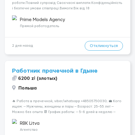
роботи.Повний супровід Своєчасні виплати.Конфіденційність
і безпечні умови співпраці.Вимоги:Вік від 18
років.Відповідальність.Бажання працювати та
розвиватися.Досвід не обов’язковий.Якщо вас зацікавила
Prime Models Agency
вакансія — залишайте відгук, і ми зв’яжемося ...
Прямой работодатель
Откликнуться
2 дня назад
Работник прачечной в Гдыне
6200 zł (злотых)
Польша
🔥 Работа в прачечной, viber/whatsapp +48505750030; 💼 Кого
ищем: — Мужчины, женщины и пары — Возраст: 25–55 лет —
Можно без опыта 📆 График работы: — 5–6 дней в неделю —
Смены по 12 часов (день/ночь 2/2): 🕕 06:00–18:00 /
18:0...
RBK Litva
Агентство