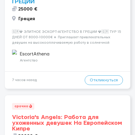
ГРЕЦИИ
25000 €
Греция
🇬🇷💎 ЭЛИТНОЕ ЭСКОРТ-АГЕНТСТВО В ГРЕЦИИ 💎🇬🇷 ТУР 15
ДНЕЙ ОТ 8000-10000€ 🔹 Приглашает привлекательных
девушек на высокооплачиваемую работу в солнечной
Греции! 🔹 Если ты любишь подарки, комфорт, внимание и
хорошие деньги 💶 — это предложение для тебя! 🔹
EscortAthena
Требования: ✔️ Возраст от ...
Агентство
Откликнуться
7 часов назад
срочно
Victoria's Angels: Работа для
ухоженных девушек На Европейском
Кипре