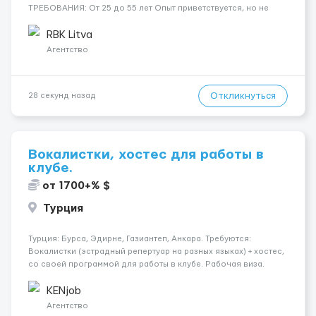
ТРЕБОВАНИЯ: От 25 до 55 лет Опыт приветствуется, но не
обязателен Разговорный польский (уровень А кандидаты:
Мужчины (25-55 лет) язык: разговорный уровень польского 📆
RBK Litva
ГРАФИК РАБОТЫ...
Агентство
Откликнуться
28 секунд назад
Вокалистки, хостес для работы в
клубе.
от 1700+% $
Турция
Турция: Бурса, Эдирне, Газиантеп, Анкара. Требуются:
Вокалистки (эстрадный репертуар на разных языках) + хостеc,
со своей программой для работы в клубе. Рабочая виза.
Контракт от четырех месяцев до года. Короткий контракт от
одного до трех месяцев. Мед. страховка. Высокая зарплат...
KENjob
Агентство