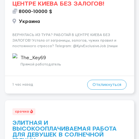
ЦЕНТРЕ КИЕВА БЕЗ ЗАЛОГОВ!
8000-10000 $
Украина
ВЕРНУЛАСЬ ИЗ ТУРА? РАБОТАЙ В ЦЕНТРЕ КИЕВА БЕЗ
ЗАЛОГОВ! Устала от заграницы, залогов, чужих правил и
постоянного стресса? Telegram: @KyivExclusiveJob (пиши
сюда!) Мы предлагаем совсем другие условия: Работа в
самом центре Киева Можно работать в эскорте или в
The_Key69
эротическом массаже (н...
Прямой работодатель
Откликнуться
1 час назад
срочно
ЭЛИТНАЯ И
ВЫСОКООПЛАЧИВАЕМАЯ РАБОТА
ДЛЯ ДЕВУШЕК В СОЛНЕЧНОЙ