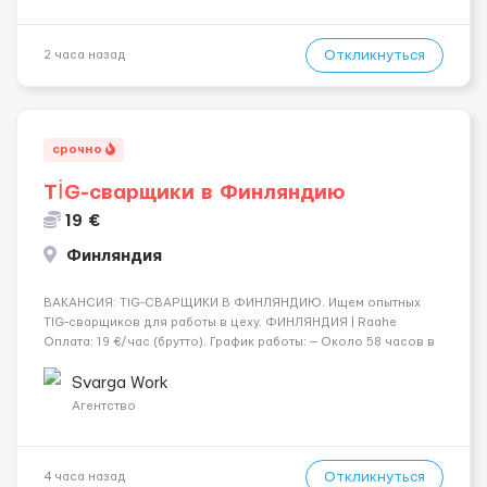
Откликнуться
2 часа назад
срочно
TİG-сварщики в Финляндию
19 €
Финляндия
​​ВАКАНСИЯ: TIG-СВАРЩИКИ В ФИНЛЯНДИЮ. Ищем опытных
TIG-сварщиков для работы в цеху. ФИНЛЯНДИЯ | Raahe
Оплата: 19 €/час (брутто). График работы: — Около 58 часов в
неделю гарантированно. — Возможны дополнительные
переработки. Дата начала: — Как можно скорее....
Svarga Work
Агентство
Откликнуться
4 часа назад