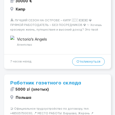
30000 €
Кипр
🏝️ ЛУЧШИЙ СЕЗОН НА ОСТРОВЕ — КИПР 🇨🇾 💶💶💶 💎
ПРЯМОЙ РАБОТОДАТЕЛЬ — БЕЗ ПОСРЕДНИКОВ 💎 ✨ Хочешь
красивую жизнь, путешествия и высокий доход? Это твой
шанс изменить всё уже сейчас. 🔥 ПОЧЕМУ ИМЕННО МЫ: —
Опытная команда с годами практики — Стабильный поток
Victoria's Angels
клиентов (без ...
Агентство
Откликнуться
7 часов назад
Работник газетного склада
5000 zł (злотых)
Польша
🤝 Официальное трудоустройство по договору, тел.
+48505750030; 📍 МЕСТО РАБОТЫ: Варшава, Жерань 📌