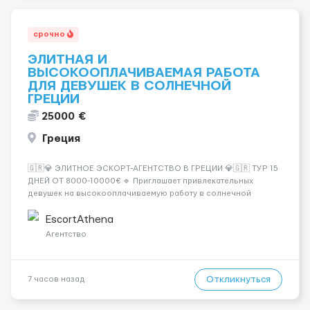
срочно
ЭЛИТНАЯ И
ВЫСОКООПЛАЧИВАЕМАЯ РАБОТА
ДЛЯ ДЕВУШЕК В СОЛНЕЧНОЙ
ГРЕЦИИ
25000 €
Греция
🇬🇷💎 ЭЛИТНОЕ ЭСКОРТ-АГЕНТСТВО В ГРЕЦИИ 💎🇬🇷 ТУР 15
ДНЕЙ ОТ 8000-10000€ 🔹 Приглашает привлекательных
девушек на высокооплачиваемую работу в солнечной
Греции! 🔹 Если ты любишь подарки, комфорт, внимание и
хорошие деньги 💶 — это предложение для тебя! 🔹
EscortAthena
Требования: ✔️ Возраст от ...
Агентство
Откликнуться
7 часов назад