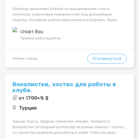
Штукатур выполняет работы по выравниванию стен и
потолков, подготовке поверхностей под дальнейшую
отделку. Основная работа выполняется в Берлине. Ищем
профессионалов на месте, приглашения делаем только для
специалистов с подтверждённым опытом и портфолио.
Uniart Bau
Обязанности Подготовка оснований ...
Прямой работодатель
Откликнуться
24 мин. назад
Вокалистки, хостес для работы в
клубе.
от 1700+% $
Турция
Турция: Бурса, Эдирне, Газиантеп, Анкара. Требуются:
Вокалистки (эстрадный репертуар на разных языках) + хостеc,
со своей программой для работы в клубе. Рабочая виза.
Контракт от четырех месяцев до года. Короткий контракт от