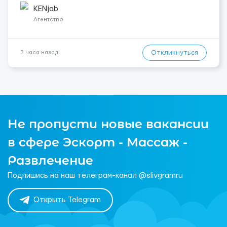
одного до трех месяцев. Мед. страховка. Высокая зарплат...
KENjob
Агентство
Откликнуться
3 часа назад
Не пропусти новые вакансии
в сфере Эскорт - Массаж -
Развлечение
Подпишись на наш телеграм-канал @slivgramru
Открыть Telegram