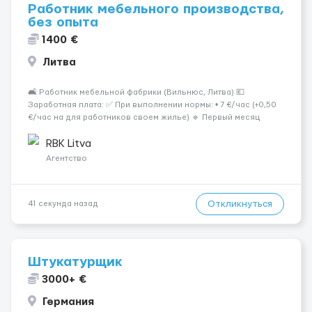
Работник мебельного производства,
без опыта
1400 €
Литва
🛋 Работник мебельной фабрики (Вильнюс, Литва) 💶
Заработная плата: ✅ При выполнении нормы: • 7 €/час (+0,50
€/час на для работников своем жилье) 🔹 Первый месяц
работы или при невыполнении нормы: • 6 €/час 📍 Место
работы: Вильнюс 📦 Обязанности: Работа на современн...
RBK Litva
Агентство
Откликнуться
41 секунда назад
Штукатурщик
3000+ €
Германия