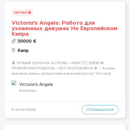
срочно
Victoria's Angels: Работа для
ухоженных девушек На Европейском
Кипре
30000 €
Кипр
🏝️ ЛУЧШИЙ СЕЗОН НА ОСТРОВЕ — КИПР 🇨🇾 💶💶💶 💎
ПРЯМОЙ РАБОТОДАТЕЛЬ — БЕЗ ПОСРЕДНИКОВ 💎 ✨ Хочешь
красивую жизнь, путешествия и высокий доход? Это твой
шанс изменить всё уже сейчас. 🔥 ПОЧЕМУ ИМЕННО МЫ: —
Опытная команда с годами практики — Стабильный поток
Victoria's Angels
клиентов (без ...
Агентство
Откликнуться
8 часов назад