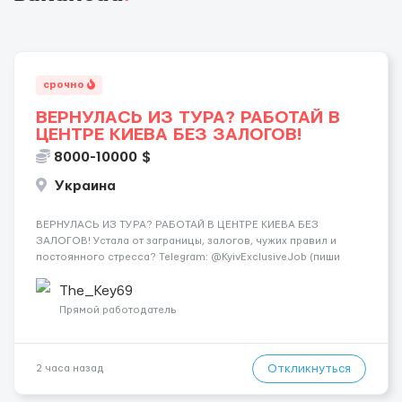
срочно
ВЕРНУЛАСЬ ИЗ ТУРА? РАБОТАЙ В
ЦЕНТРЕ КИЕВА БЕЗ ЗАЛОГОВ!
8000-10000 $
Украина
ВЕРНУЛАСЬ ИЗ ТУРА? РАБОТАЙ В ЦЕНТРЕ КИЕВА БЕЗ
ЗАЛОГОВ! Устала от заграницы, залогов, чужих правил и
постоянного стресса? Telegram: @KyivExclusiveJob (пиши
сюда!) Мы предлагаем совсем другие условия: Работа в
самом центре Киева Можно работать в эскорте или в
The_Key69
эротическом массаже (н...
Прямой работодатель
Откликнуться
2 часа назад