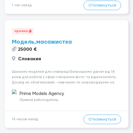
Откликнуться
1 час назад
срочно
Модель,масажистка
25000 €
Словакия
Шукаємо моделей для співпраці!Запрошуємо дівчат від 18
років для роботи у сфері створення фото- та відеоконтенту.
Досвід не обов’язковий — навчаємо та супроводжуємо на
всіх етапах. Пропонуємо гнучкий графік, стабільний дохід,
конфіденційність і професійну підтримку. Працюємо офіційно,
Prime Models Agency
поважаємо особ...
Прямой работодатель
Откликнуться
16 часов назад