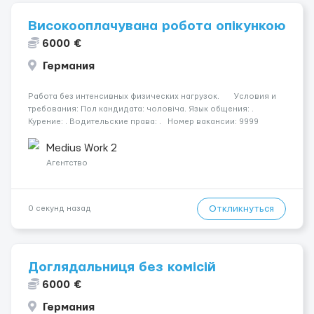
Високооплачувана робота опікункою
6000 €
Германия
Работа без интенсивных физических нагрузок. Условия и
требования: Пол кандидата: чоловіча. Язык общения: .
Курение: . Водительские права: . Номер вакансии: 9999
КОНТАКТЫ ДЛЯ УТОЧНЕНИЯ УСЛОВИЙ Польша +48 459 567 591
Украина ...
Medius Work 2
Агентство
Откликнуться
0 секунд назад
Доглядальниця без комісій
6000 €
Германия