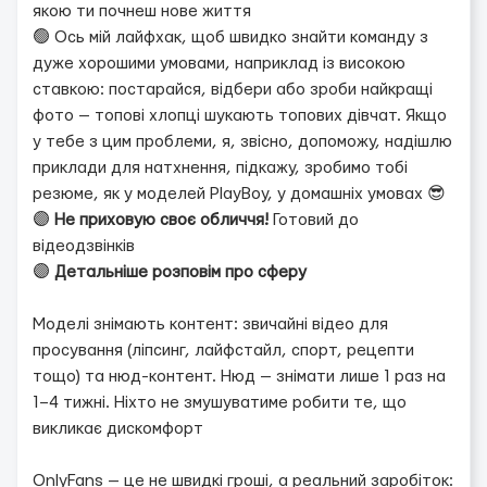
якою ти почнеш нове життя
🟢 Ось мій лайфхак, щоб швидко знайти команду з
дуже хорошими умовами, наприклад із високою
ставкою: постарайся, відбери або зроби найкращі
фото — топові хлопці шукають топових дівчат. Якщо
у тебе з цим проблеми, я, звісно, допоможу, надішлю
приклади для натхнення, підкажу, зробимо тобі
резюме, як у моделей PlayBoy, у домашніх умовах 😎
🟣
Не приховую своє обличчя!
Готовий до
відеодзвінків
🟣
Детальніше розповім про сферу
Моделі знімають контент: звичайні відео для
просування (ліпсинг, лайфстайл, спорт, рецепти
тощо) та нюд-контент. Нюд — знімати лише 1 раз на
1–4 тижні. Ніхто не змушуватиме робити те, що
викликає дискомфорт
OnlyFans — це не швидкі гроші, а реальний заробіток: