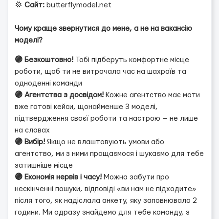
💢
Сайт:
butterflymodel.net
Чому краще звернутися до мене, а не на вакансію
моделі?
🟣 Безкоштовно!
Тобі підберуть комфортне місце
роботи, щоб ти не витрачала час на шахраїв та
одноденні команди
🟣 Агентства з досвідом!
Кожне агентство має мати
вже готові кейси, щонайменше 3 моделі,
підтвердження своєї роботи та настрою — не лише
на словах
🟣 Вибір!
Якщо не влаштовують умови або
агентство, ми з ними прощаємося і шукаємо для тебе
затишніше місце
🟣 Економія нервів і часу!
Можна забути про
нескінченні пошуки, відповіді «ви нам не підходите»
після того, як надіслала анкету, яку заповнювала 2
години. Ми одразу знайдемо для тебе команду, з