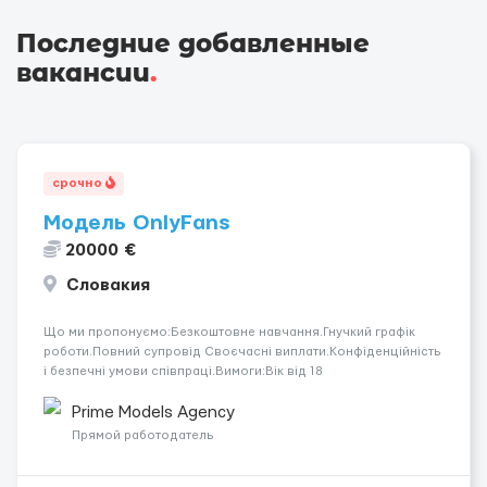
Последние добавленные
вакансии
.
срочно
Модель OnlyFans
20000 €
Словакия
Що ми пропонуємо:Безкоштовне навчання.Гнучкий графік
роботи.Повний супровід Своєчасні виплати.Конфіденційність
і безпечні умови співпраці.Вимоги:Вік від 18
років.Відповідальність.Бажання працювати та
розвиватися.Досвід не обов’язковий.Якщо вас зацікавила
Prime Models Agency
вакансія — залишайте відгук, і ми зв’яжемося ...
Прямой работодатель