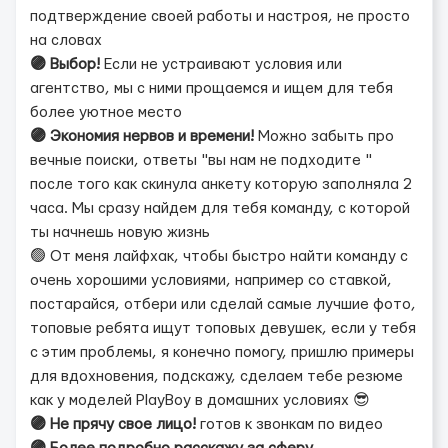
подтверждение своей работы и настроя, не просто
на словах
🟣
Выбор!
Если не устраивают условия или
агентство, мы с ними прощаемся и ищем для тебя
более уютное место
🟣
Экономия нервов и времени!
Можно забыть про
вечные поиски, ответы "вы нам не подходите "
после того как скинула анкету которую заполняла 2
часа. Мы сразу найдем для тебя команду, с которой
ты начнешь новую жизнь
🟢 От меня лайфхак, чтобы быстро найти команду с
очень хорошими условиями, например со ставкой,
постарайся, отбери или сделай самые лучшие фото,
топовые ребята ищут топовых девушек, если у тебя
с этим проблемы, я конечно помогу, пришлю примеры
для вдохновения, подскажу, сделаем тебе резюме
как у моделей PlayBoy в домашних условиях 😎
🟣
Не прячу свое лицо!
готов к звонкам по видео