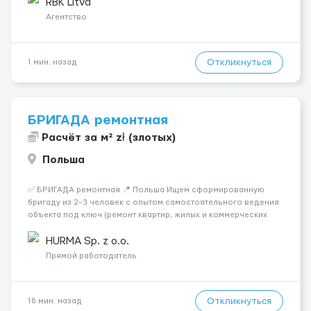
Условия работы: 🕐 График: 5/2, по 8–10 часов 💶 Оплата: 7 €
RBK Litva
в...
Агентство
Откликнуться
1 мин. назад
БРИГАДА ремонтная
Расчёт за м² zł (злотых)
Польша
✅ БРИГАДА ремонтная 📍 Польша Ищем сформированную
бригаду из 2–3 человек с опытом самостоятельного ведения
объекта под ключ (ремонт квартир, жилых и коммерческих
помещений). Наличие водительских прав хотя бы у одного
человека приветствуется. С возможностью выезжать в
HURMA Sp. z o.o.
командировки по террито...
Прямой работодатель
Откликнуться
16 мин. назад