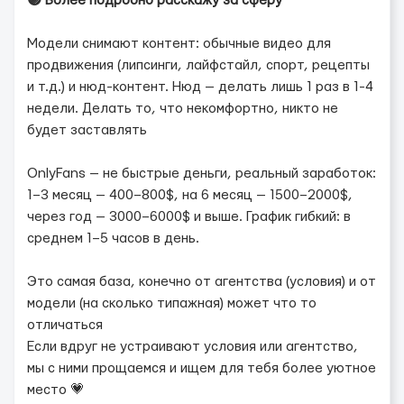
🟣
Более подробно расскажу за сферу
Модели снимают контент: обычные видео для
продвижения (липсинги, лайфстайл, спорт, рецепты
и т.д.) и нюд-контент. Нюд — делать лишь 1 раз в 1-4
недели. Делать то, что некомфортно, никто не
будет заставлять
OnlyFans — не быстрые деньги, реальный заработок:
1–3 месяц — 400–800$, на 6 месяц — 1500–2000$,
через год — 3000–6000$ и выше. График гибкий: в
среднем 1–5 часов в день.
Это самая база, конечно от агентства (условия) и от
модели (на сколько типажная) может что то
отличаться
Если вдруг не устраивают условия или агентство,
мы с ними прощаемся и ищем для тебя более уютное
место 💗