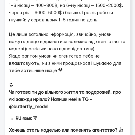
1–3 місяці — 400–800$, на 6-му місяці — 1500–2000$,
через рік — 3000–6000$ і більше. Графік роботи
гнучкий: у середньому 1–5 годин на день.
Це лише загальна інформація, звичайно, умови
можуть дещо відрізнятися залежно від агентства та
моделі (наскільки вона відповідає типу)
Якщо раптом умови чи агентство тебе не
влаштовують, ми з ними прощаємося і шукаємо для
тебе затишніше місце 💗
📝
Чи готова ти до вільного життя та подорожей, про
які завжди мріяла? Напиши мені в TG -
@butterfly_model
RU язык
🔻
Хочешь стать моделью или поменять агентство?
👍