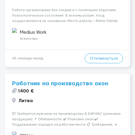
Работа организована без спешки и с понятными задачами.
Психологическое состояние: В ясному розумі. Уход
осуществляется за чоловіком. Место работы — Rehm Flehde
Bargen, 25776. Мобильность пациента: Мобільний на візку
(потрібна допомога при переміщенні). Ночной уход: Спить не
Medius Work
прокид...
Агентство
Откликнуться
42 секунды назад
Работник на производство окон
1400 €
Литва
📦 Требуются мужчины на производство В КАУНАС (упаковка
продукции) 📌 Обязанности: ✔️ Упаковка окон ✔️
Поддержание порядка на рабочем месте 📋 Требования: 🔹
Ответственность и аккуратность 🔹 Желание работать 💰