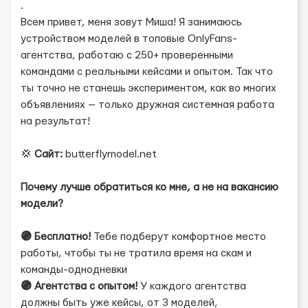
.
Всем привет, меня зовут Миша! Я занимаюсь
устройством моделей в топовые OnlyFans-
агентства, работаю с 250+ проверенными
командами с реальными кейсами и опытом. Так что
ты точно не станешь экспериментом, как во многих
объявлениях — только дружная системная работа
на результат!
💢
Сайт:
butterflymodel.net
Почему лучше обратиться ко мне, а не на вакансию
модели?
🟣
Бесплатно!
Тебе подберут комфортное место
работы, чтобы ты не тратила время на скам и
команды-однодневки
🟣
Агентства с опытом!
У каждого агентства
должны быть уже кейсы, от 3 моделей,