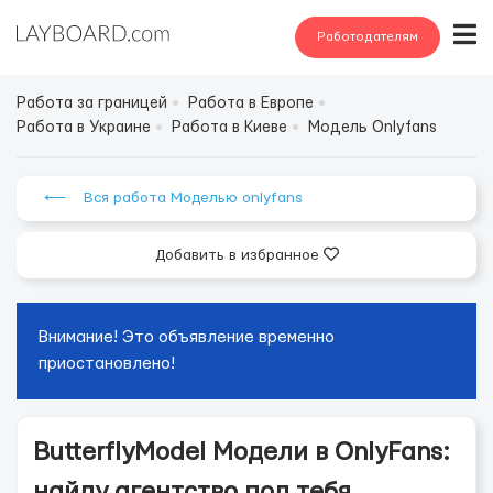
Работодателям
Работа за границей
Работа в Европе
Работа в Украине
Работа в Киеве
Модель Onlyfans
⟵ Вся работа Моделью onlyfans
Добавить в избранное
Внимание! Это объявление временно
приостановлено!
ButterflyModel Модели в OnlyFans:
найду агентство под тебя