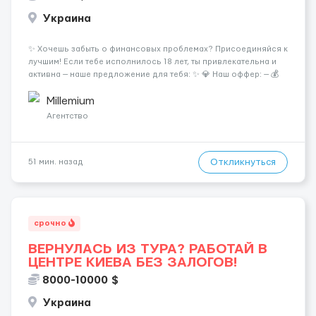
Украина
✨ Хочешь забыть о финансовых проблемах? Присоединяйся к
лучшим! Если тебе исполнилось 18 лет, ты привлекательна и
активна — наше предложение для тебя: ✨ 💎 Наш оффер: — 💰
Гарантированные 50/50 с ежедневной выплатой — 💵
Наличные на руки в конце каждой смены — 🏠 Шика...
Millemium
Агентство
Откликнуться
51 мин. назад
срочно
ВЕРНУЛАСЬ ИЗ ТУРА? РАБОТАЙ В
ЦЕНТРЕ КИЕВА БЕЗ ЗАЛОГОВ!
8000-10000 $
Украина