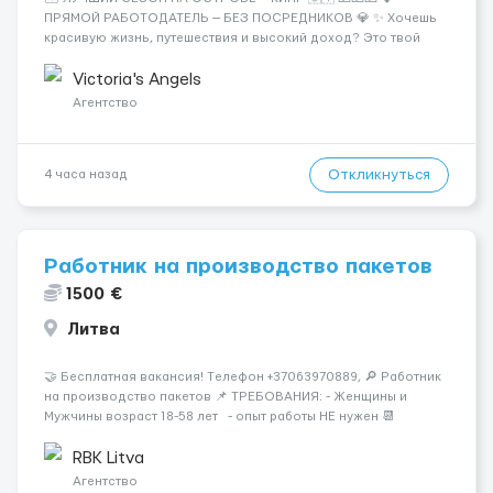
ПРЯМОЙ РАБОТОДАТЕЛЬ — БЕЗ ПОСРЕДНИКОВ 💎 ✨ Хочешь
красивую жизнь, путешествия и высокий доход? Это твой
шанс изменить всё уже сейчас. 🔥 ПОЧЕМУ ИМЕННО МЫ: —
Опытная команда с годами практики — Стабильный поток
Victoria's Angels
клиентов (без ...
Агентство
Откликнуться
4 часа назад
Работник на производство пакетов
1500 €
Литва
🤝 Бесплатная вакансия! Tелефон +37063970889, 🔎 Работник
на производство пакетов 📌 ТРЕБОВАНИЯ: - Женщины и
Мужчины возраст 18-58 лет - опыт работы НЕ нужен 📆
ГРАФИК РАБОТЫ: - выходные СБ, ВС - график работы (в
зависимости от отдела и должност...
RBK Litva
Агентство