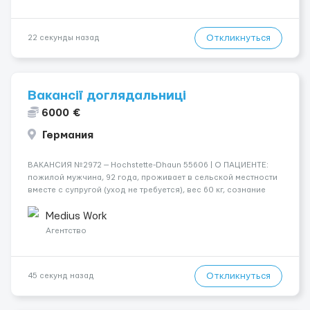
Откликнуться
22 секунды назад
Вакансії доглядальниці
6000 €
Германия
ВАКАНСИЯ №2972 — Hochstette-Dhaun 55606 | О ПАЦИЕНТЕ:
пожилой мужчина, 92 года, проживает в сельской местности
вместе с супругой (уход не требуется), вес 60 кг, сознание
ясное, полностью лежачий | СОСТОЯНИЕ И УХОД: требуется
полный уход — кормление мягкой пищей, гигиена,
Medius Work
переворачивание ...
Агентство
Откликнуться
45 секунд назад