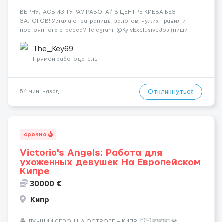
ВЕРНУЛАСЬ ИЗ ТУРА? РАБОТАЙ В ЦЕНТРЕ КИЕВА БЕЗ
ЗАЛОГОВ! Устала от заграницы, залогов, чужих правил и
постоянного стресса? Telegram: @KyivExclusiveJob (пиши
сюда!) Мы предлагаем совсем другие условия: Работа в
самом центре Киева Можно работать в эскорте или в
The_Key69
эротическом массаже (н...
Прямой работодатель
Откликнуться
54 мин. назад
срочно
Victoria's Angels: Работа для
ухоженных девушек На Европейском
Кипре
30000 €
Кипр
🏝️ ЛУЧШИЙ СЕЗОН НА ОСТРОВЕ — КИПР 🇨🇾 💶💶💶 💎