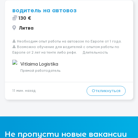
водитель на автовоз
130 €
Литва
🔺 Необходим опыт работы на автовозе по Европе от 1 года.
🔺 Возможно обучение для водителей с опытом работы по
Европе от 2 лет на тенте либо рефе. Длительность
каденции 6x3, 8x4 🔺 База в г. Таураге, выезд бусами 🔺
Работаем без еко баллов и вычетов 🔺 Машины ...
Vitlaima Logistika
Прямой работодатель
Откликнуться
11 мин. назад
Не пропусти новые вакансии