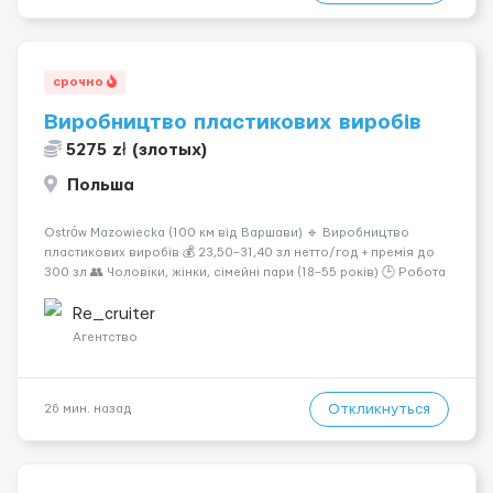
срочно
Виробництво пластикових виробів
5275 zł (злотых)
Польша
Ostrów Mazowiecka (100 км від Варшави) 🔹 Виробництво
пластикових виробів 💰 23,50–31,40 зл нетто/год + премія до
300 зл 👥 Чоловіки, жінки, сімейні пари (18–55 років) 🕒 Робота
у 2–3 зміни 🏠 Житло — 650 зл/міс. Компенсація за власне
житло — 400 зл. 📦 Обов...
Re_cruiter
Агентство
Откликнуться
26 мин. назад