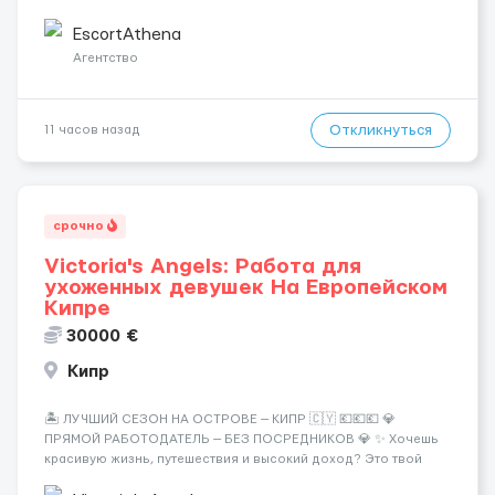
Греции! 🔹 Если ты любишь подарки, комфорт, внимание и
хорошие деньги 💶 — это предложение для тебя! 🔹
EscortAthena
Требования: ✔️ Возраст от ...
Агентство
Откликнуться
11 часов назад
срочно
Victoria's Angels: Работа для
ухоженных девушек На Европейском
Кипре
30000 €
Кипр
🏝️ ЛУЧШИЙ СЕЗОН НА ОСТРОВЕ — КИПР 🇨🇾 💶💶💶 💎
ПРЯМОЙ РАБОТОДАТЕЛЬ — БЕЗ ПОСРЕДНИКОВ 💎 ✨ Хочешь
красивую жизнь, путешествия и высокий доход? Это твой
шанс изменить всё уже сейчас. 🔥 ПОЧЕМУ ИМЕННО МЫ: —