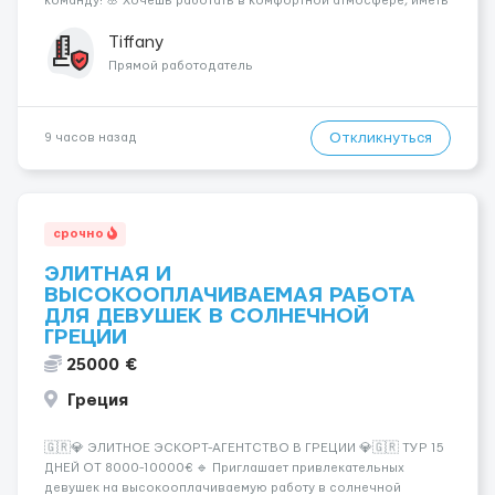
команду! 🌸 Хочешь работать в комфортной атмосфере, иметь
высокий доход и самостоятельно выбирать удобный график?
Тогда мы ждём именно тебя! 💆‍♀️✨ 💰 ЧТО МЫ ПРЕДЛАГАЕМ: 🔥
Tiffany
Доход от 4 000 €...
Прямой работодатель
Откликнуться
9 часов назад
срочно
ЭЛИТНАЯ И
ВЫСОКООПЛАЧИВАЕМАЯ РАБОТА
ДЛЯ ДЕВУШЕК В СОЛНЕЧНОЙ
ГРЕЦИИ
25000 €
Греция
🇬🇷💎 ЭЛИТНОЕ ЭСКОРТ-АГЕНТСТВО В ГРЕЦИИ 💎🇬🇷 ТУР 15
ДНЕЙ ОТ 8000-10000€ 🔹 Приглашает привлекательных
девушек на высокооплачиваемую работу в солнечной