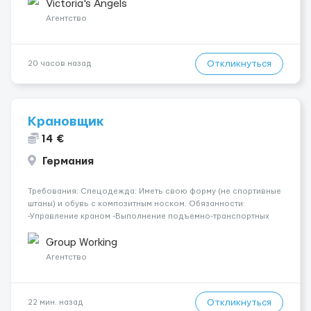
Опытная команда с годами практики — Стабильный поток
Victoria's Angels
клиентов (без ...
Агентство
Откликнуться
20 часов назад
Крановщик
14 €
Германия
Требования: Спецодежда: Иметь свою форму (не спортивные
штаны) и обувь с композитным носком. Обязанности:
-Управление краном -Выполнение подъемно-транспортных
работ на строительных объектах, -Соблюдение правил и
инструкций по безопасности. -Опыт управления различными
Group Working
типами кранов (моб...
Агентство
Откликнуться
22 мин. назад