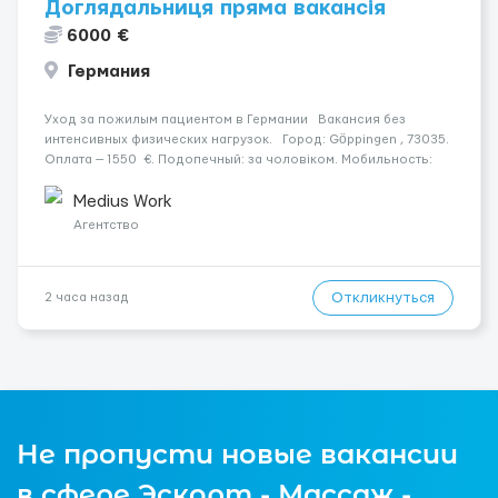
Доглядальниця пряма вакансія
6000 €
Германия
Уход за пожилым пациентом в Германии Вакансия без
интенсивных физических нагрузок. Город: Göppingen , 73035.
Оплата — 1550 €. Подопечный: за чоловіком. Мобильность:
Мобільний. Психологическое состояние: Початкова стадія
деменції. Ночной уход: ...
Medius Work
Агентство
Откликнуться
2 часа назад
Не пропусти новые вакансии
в сфере Эскорт - Массаж -