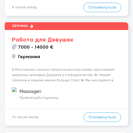
Откликнуться
8 часов назад
СРОЧНО
Работа для Девушек
7000 - 14000 €
Германия
В Массажные салоны тантрических массажей, приглашаем
увереных красивых Девушек к сотрудничеству. 💫 Нашим
салонам и нашему имени больше 13лет 💫 Мы находимся в
городе Берлин 💜Прямой работодатель 💙Большая
заработная плата 💚Мы гарантируем Наличие работы. Поток 💝
Massagen
incall / Out...
Прямой работодатель
Откликнуться
10 часов назад