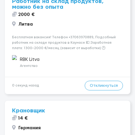
Работник на склад продуктов,
можно без опыта
2000 €
Литва
Бесплатная вакансия! Tелефон +37063970889, Подсобный
работник на складе продуктов в Каунасе 💶 Заработная
плата: 1300–2000 €/месяц (зависит от выработки) 🕒
Количество часов: около 160 часов в месяц 📅 График: 5
рабочих дней в неделю (пн–сб, плавающий график) 📦
RBK Litva
Обязанности...
Агентство
Откликнуться
0 секунд назад
Крановщик
14 €
Германия