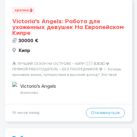
срочно
Victoria's Angels: Работа для
ухоженных девушек На Европейском
Кипре
30000 €
Кипр
🏝️ ЛУЧШИЙ СЕЗОН НА ОСТРОВЕ — КИПР 🇨🇾 💶💶💶 💎
ПРЯМОЙ РАБОТОДАТЕЛЬ — БЕЗ ПОСРЕДНИКОВ 💎 ✨ Хочешь
красивую жизнь, путешествия и высокий доход? Это твой
шанс изменить всё уже сейчас. 🔥 ПОЧЕМУ ИМЕННО МЫ: —
Опытная команда с годами практики — Стабильный поток
Victoria's Angels
клиентов (без ...
Агентство
Откликнуться
16 часов назад