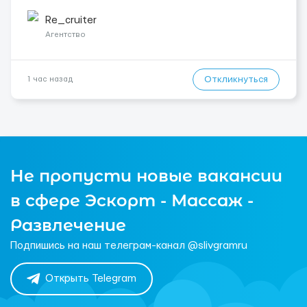
у 2–3 зміни 🏠 Житло — 650 зл/міс. Компенсація за власне
житло — 400 зл. 📦 Обов...
Re_cruiter
Агентство
Откликнуться
1 час назад
Не пропусти новые вакансии
в сфере Эскорт - Массаж -
Развлечение
Подпишись на наш телеграм-канал @slivgramru
Открыть Telegram