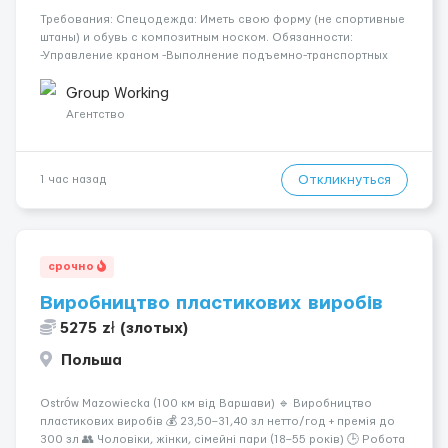
Требования: Спецодежда: Иметь свою форму (не спортивные
штаны) и обувь с композитным носком. Обязанности:
-Управление краном -Выполнение подъемно-транспортных
работ на строительных объектах, -Соблюдение правил и
инструкций по безопасности. -Опыт управления различными
Group Working
типами кранов (моб...
Агентство
Откликнуться
1 час назад
срочно
Виробництво пластикових виробів
5275 zł (злотых)
Польша
Ostrów Mazowiecka (100 км від Варшави) 🔹 Виробництво
пластикових виробів 💰 23,50–31,40 зл нетто/год + премія до
300 зл 👥 Чоловіки, жінки, сімейні пари (18–55 років) 🕒 Робота