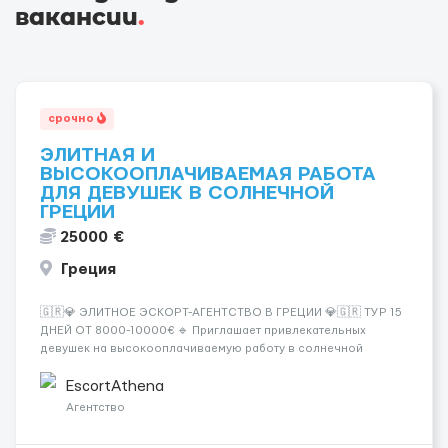
вакансии
.
срочно
ЭЛИТНАЯ И
ВЫСОКООПЛАЧИВАЕМАЯ РАБОТА
ДЛЯ ДЕВУШЕК В СОЛНЕЧНОЙ
ГРЕЦИИ
25000 €
Греция
🇬🇷💎 ЭЛИТНОЕ ЭСКОРТ-АГЕНТСТВО В ГРЕЦИИ 💎🇬🇷 ТУР 15
ДНЕЙ ОТ 8000-10000€ 🔹 Приглашает привлекательных
девушек на высокооплачиваемую работу в солнечной
Греции! 🔹 Если ты любишь подарки, комфорт, внимание и
хорошие деньги 💶 — это предложение для тебя! 🔹
EscortAthena
Требования: ✔️ Возраст от ...
Агентство