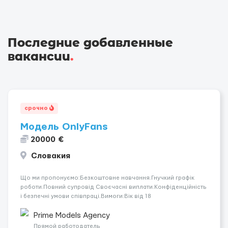
Последние добавленные
вакансии
.
срочно
Модель OnlyFans
20000 €
Словакия
Що ми пропонуємо:Безкоштовне навчання.Гнучкий графік
роботи.Повний супровід Своєчасні виплати.Конфіденційність
і безпечні умови співпраці.Вимоги:Вік від 18
років.Відповідальність.Бажання працювати та
розвиватися.Досвід не обов’язковий.Якщо вас зацікавила
Prime Models Agency
вакансія — залишайте відгук, і ми зв’яжемося ...
Прямой работодатель