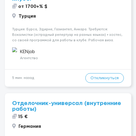
от 1700+% $
Турция
Турция: Бурса, Эдирне, Газиантеп, Анкара. Требуются:
Вокалистки (эстрадный репертуар на разных языках) + хостеc,
со своей программой для работы в клубе. Рабочая виза.
Контракт от четырех месяцев до года. Короткий контракт от
одного до трех месяцев. Мед. страховка. Высокая зарплат...
KENjob
Агентство
Откликнуться
5 мин. назад
Отделочник-универсал (внутренние
работы)
15 €
Германия