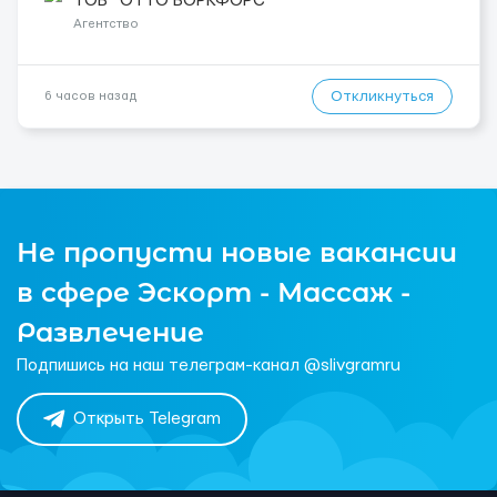
ТОВ “ОТТО ВОРКФОРС”
Локація: Мисловіце Форма пр...
Агентство
Откликнуться
6 часов назад
Не пропусти новые вакансии
в сфере Эскорт - Массаж -
Развлечение
Подпишись на наш телеграм-канал @slivgramru
Открыть Telegram