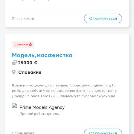
Откликнуться
21 час назад
срочно
Модель,масажистка
25000 €
Словакия
Шукаємо моделей для співпраці!Запрошуємо дівчат від 18
років для роботи у сфері створення фото- та відеоконтенту.
Досвід не обов’язковий — навчаємо та супроводжуємо на
всіх етапах. Пропонуємо гнучкий графік, стабільний дохід,
конфіденційність і професійну підтримку. Працюємо офіційно,
Prime Models Agency
поважаємо особ...
Прямой работодатель
Откликнуться
1 день назад