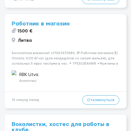
Работник в магазин
1500 €
Литва
Бесплатная вакансия! +37063970889, 🔎 Работник магазина 💶
Оплата: 6,50 €/час (для кандидатов со своим жильём), для
остальных 6 евро чистыми в час 📌 ТРЕБОВАНИЯ: • Мужчины и
женщины • Без опыта работы • Ответственность и желание
работать • Готовность работать в ...
RBK Litva
Агентство
Откликнуться
16 секунд назад
Вокалистки, хостес для работы в
клубе.