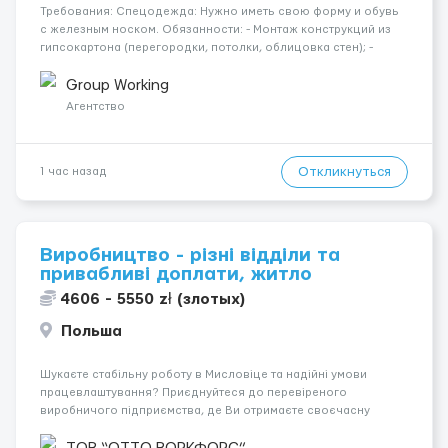
Требования: Спецодежда: Нужно иметь свою форму и обувь
с железным носком. Обязанности: - Монтаж конструкций из
гипсокартона (перегородки, потолки, облицовка стен); -
Подготовка поверхностей под отделку; - Выполнение
малярных работ (шпатлевка, грунтовка, покраска); -
Group Working
Штукатурные работы ...
Агентство
Откликнуться
1 час назад
Виробництво - різні відділи та
привабливі доплати, житло
4606 - 5550 zł (злотых)
Польша
Шукаєте стабільну роботу в Мисловіце та надійні умови
працевлаштування? Приєднуйтеся до перевіреного
виробничого підприємства, де Ви отримаєте своєчасну
заробітну плату, навчання з першого дня та можливість
підібрати посаду відповідно до Ваших навичок