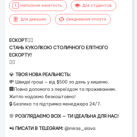
Неполная занятость
Для студентов
Для девушек
Ежедневная оплата
ЕСКОРТ
🧚‍♀️
СТАНЬ КУКОЛКОЮ СТОЛИЧНОГО ЕЛІТНОГО
ЕСКОРТУ!
🧚‍♀️
💎
ТВОЯ НОВА РЕАЛЬНІСТЬ:
💸 Швидкі гроші — від $500 за день у кишеню.
🏢Повна допомога з переїздом та проживанням.
Житло надаємо безкоштовно!
🔒 Безпека та підтримка менеджера 24/7.
🌸
РОЗГЛЯДАЄМО ВСІХ — ТИ ІДЕАЛЬНА ДЛЯ НАС!
📲
ПИСАТИ В TELEGRAM:
@miras_slava