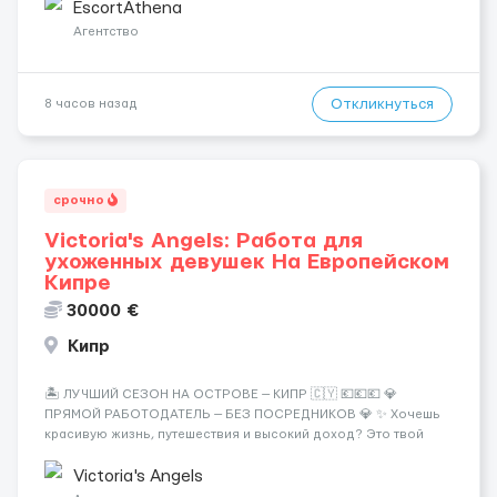
хорошие деньги 💶 — это предложение для тебя! 🔹
EscortAthena
Требования: ✔️ Возраст от ...
Агентство
Откликнуться
8 часов назад
срочно
Victoria's Angels: Работа для
ухоженных девушек На Европейском
Кипре
30000 €
Кипр
🏝️ ЛУЧШИЙ СЕЗОН НА ОСТРОВЕ — КИПР 🇨🇾 💶💶💶 💎
ПРЯМОЙ РАБОТОДАТЕЛЬ — БЕЗ ПОСРЕДНИКОВ 💎 ✨ Хочешь
красивую жизнь, путешествия и высокий доход? Это твой
шанс изменить всё уже сейчас. 🔥 ПОЧЕМУ ИМЕННО МЫ: —
Опытная команда с годами практики — Стабильный поток
Victoria's Angels
клиентов (без ...