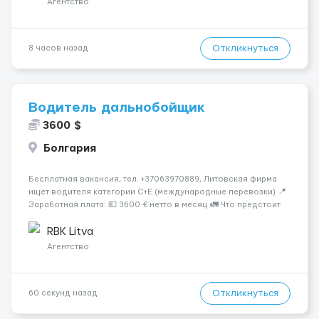
Агентство
Откликнуться
8 часов назад
Водитель дальнобойщик
3600 $
Болгария
Бесплатная вакансия, тел. +37063970889, Литовская фирма
ищет водителя категории C+E (международные перевозки) 📍
Заработная плата: 💶 3600 € нетто в месяц 🚛 Что предстоит
делать: Международные перевозки на тентах и
рефрижераторах. В среднем 400–500 км в день. Погрузки и
RBK Litva
разгрузки...
Агентство
Откликнуться
60 секунд назад