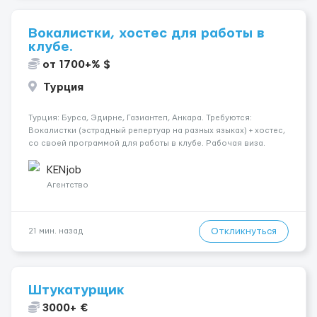
Вокалистки, хостес для работы в
клубе.
от 1700+% $
Турция
Турция: Бурса, Эдирне, Газиантеп, Анкара. Требуются:
Вокалистки (эстрадный репертуар на разных языках) + хостеc,
со своей программой для работы в клубе. Рабочая виза.
Контракт от четырех месяцев до года. Короткий контракт от
одного до трех месяцев. Мед. страховка. Высокая зарплат...
KENjob
Агентство
Откликнуться
21 мин. назад
Штукатурщик
3000+ €