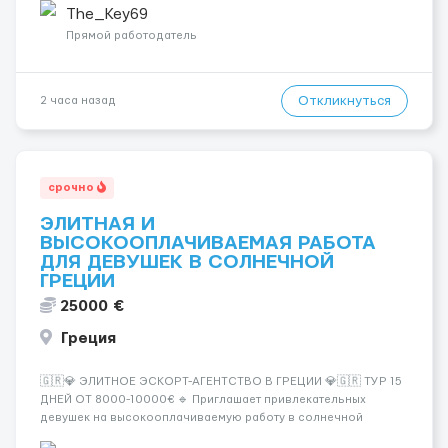
самом центре Киева Можно работать в эскорте или в
The_Key69
эротическом массаже (н...
Прямой работодатель
Откликнуться
2 часа назад
срочно
ЭЛИТНАЯ И
ВЫСОКООПЛАЧИВАЕМАЯ РАБОТА
ДЛЯ ДЕВУШЕК В СОЛНЕЧНОЙ
ГРЕЦИИ
25000 €
Греция
🇬🇷💎 ЭЛИТНОЕ ЭСКОРТ-АГЕНТСТВО В ГРЕЦИИ 💎🇬🇷 ТУР 15
ДНЕЙ ОТ 8000-10000€ 🔹 Приглашает привлекательных
девушек на высокооплачиваемую работу в солнечной
Греции! 🔹 Если ты любишь подарки, комфорт, внимание и