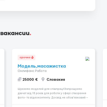
 вакансии
.
срочно
Модель,масажистка
Онлифанс Работа
25000 €
Словакия
Шукаємо моделей для співпраці!Запрошуємо
дівчат від 18 років для роботи у сфері створення
фото- та відеоконтенту. Досвід не обов’язковий —
навчаємо та супроводжуємо на всіх етапах.
Пропонуємо гнучкий графік, стабільний дохід,