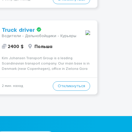
(м...
Truck driver
Водители - Дальнобойщики - Курьеры
2400 $
Польша
Kim Johansen Transport Group is a leading
Scandinavian transport company. Our main base is in
Denmark (near Copenhagen), office in Zielona Gora
(Poland). Our trucks travel through European
countries: Germany, France, Belgium, Italy, Denmark,
Poland, Norway, Sweden, England. What we of...
Откликнуться
2 мин. назад