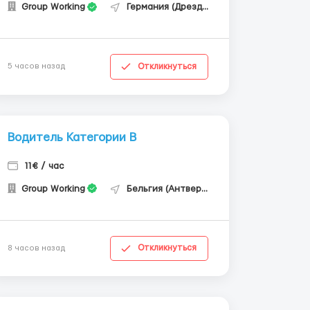
Group Working
Германия (Дрезден)
Откликнуться
5 часов назад
Водитель Категории В
11€ / час
Group Working
Бельгия (Антверпен)
Откликнуться
8 часов назад