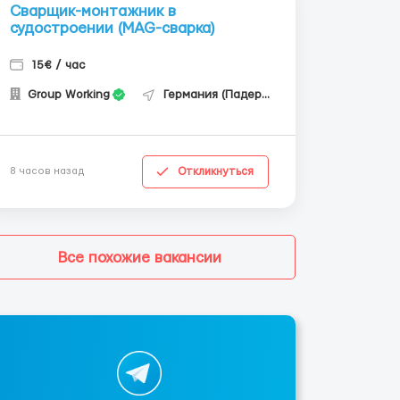
Сварщик-монтажник в
судостроении (MAG-сварка)
15€ / час
Group Working
Германия (Падерборн)
Откликнуться
8 часов назад
Все похожие вакансии