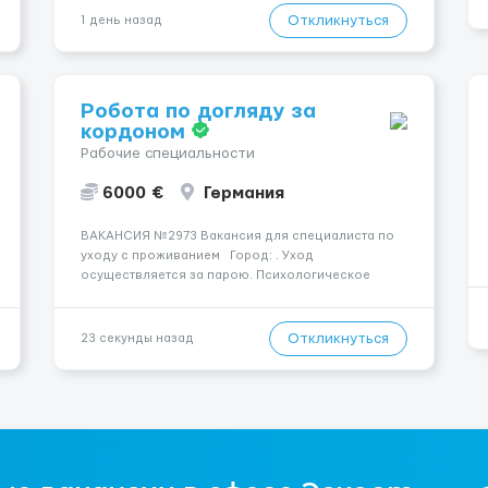
конфіденційність і професійну підтримку.
Откликнуться
1 день назад
Працюємо офіційно, поважаємо особ...
Робота по догляду за
кордоном
Рабочие специальности
6000 €
Германия
ВАКАНСИЯ №2973 Вакансия для специалиста по
уходу с проживанием Город: . Уход
осуществляется за парою. Психологическое
состояние: Чоловік в ясному розумі. Мобильность
пациента: Жінка мобільна. Ночью пациент: Жінка
вночі спить не прокидаючись. Основные
Откликнуться
23 секунды назад
параметр...