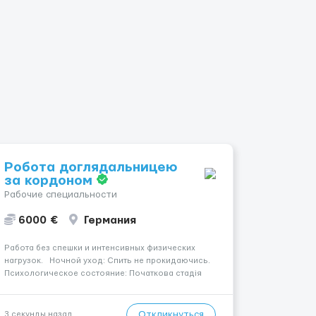
Робота доглядальницею
за кордоном
Рабочие специальности
6000 €
Германия
Работа без спешки и интенсивных физических
нагрузок. Ночной уход: Спить не прокидаючись.
Психологическое состояние: Початкова стадія
деменції. Место работы: Konstanz, 78467. Уход
осуществляется за чоловіком. Оплата составляет
1450 €. Мобильность пациента: Прикутий до ліжка
Откликнуться
3 секунды назад