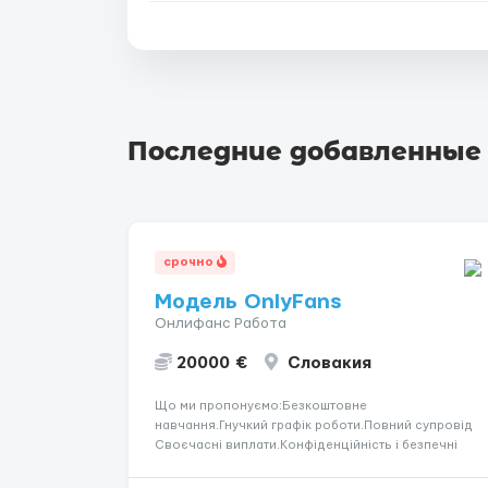
Последние добавленные
срочно
Модель OnlyFans
Онлифанс Работа
20000 €
Словакия
Що ми пропонуємо:Безкоштовне
навчання.Гнучкий графік роботи.Повний супровід
Своєчасні виплати.Конфіденційність і безпечні
умови співпраці.Вимоги:Вік від 18
років.Відповідальність.Бажання працювати та