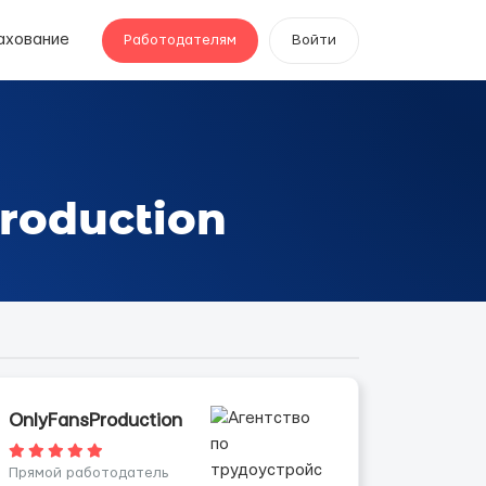
ахование
Работодателям
Войти
roduction
OnlyFansProduction
Прямой работодатель