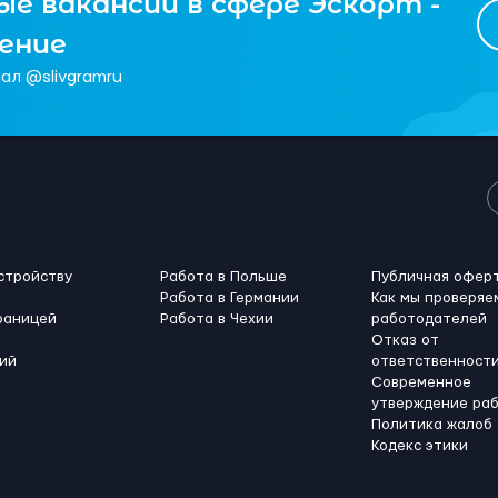
е вакансии в сфере Эскорт -
чение
ал @slivgramru
стройству
Работа в Польше
Публичная офер
Работа в Германии
Как мы проверяе
раницей
Работа в Чехии
работодателей
Отказ от
ий
ответственност
Современное
утверждение ра
Политика жалоб
Кодекс этики