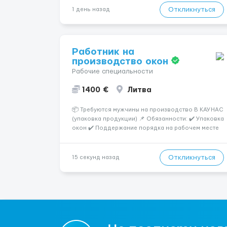
розвиватися.Досвід не обов’язковий.Якщо вас
Откликнуться
1 день назад
зацікавила вакансія — залишайте відгук, і ми
зв’яжемося ...
Работник на
производство окон
Рабочие специальности
1400 €
Литва
📦 Требуются мужчины на производство В КАУНАС
(упаковка продукции) 📌 Обязанности: ✔️ Упаковка
окон ✔️ Поддержание порядка на рабочем месте
📋 Требования: 🔹 Ответственность и аккуратность
🔹 Желание работать 💰 Условия работы: 🕐
График: 5/2, по 8–10 часов 💶 Оплата: 7 € в...
Откликнуться
15 секунд назад