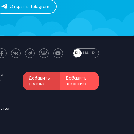
Открыть Telegram
RU
UA
PL
та
Добавить
Добавить
м
резюме
вакансию
и
бства