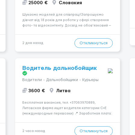
25000 €
Словакия
Шукаємо моделей для співпраці!Запрошуємо
дівчат від 18 років для роботи у сфері створення
фото- та відеоконтенту. Досвід не обов’язковий —
навчаємо та супроводжуємо на всіх етапах.
Пропонуємо гнучкий графік, стабільний дохід,
конфіденційність і професійну підтримку.
Откликнуться
2 дня назад
Працюємо офіційно, поважаємо особ...
Водитель дальнобойщик
Водители - Дальнобойщики - Курьеры
3600 €
Литва
Бесплатная вакансия, тел. +37063970889,
Литовская фирма ищет водителя категории C+E
(международные перевозки) 📍 Заработная плата:
💶 3600 € нетто в месяц 🚛 Что предстоит делать:
Международные перевозки на тентах и
рефрижераторах. В среднем 400–500 км в день.
Откликнуться
2 часа назад