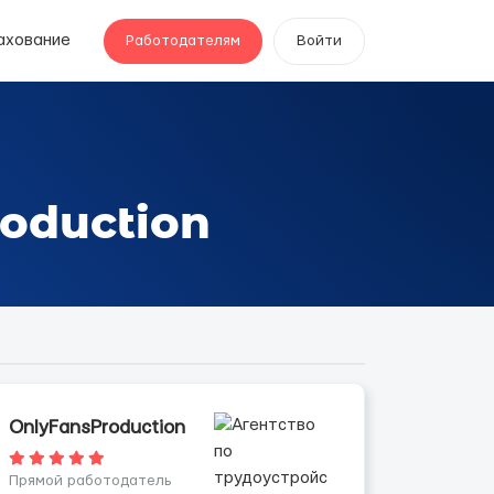
ахование
Работодателям
Войти
oduction
OnlyFansProduction
Прямой работодатель