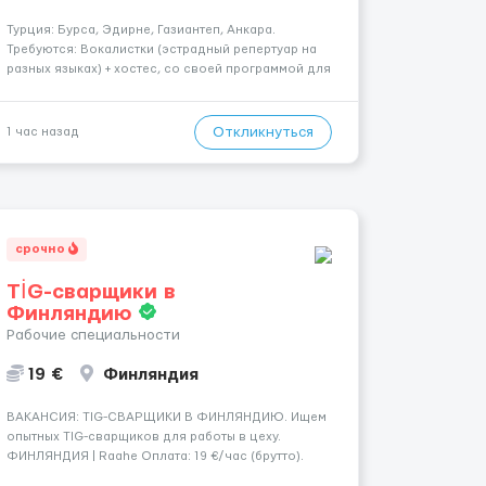
Турция: Бурса, Эдирне, Газиантеп, Анкара.
Требуются: Вокалистки (эстрадный репертуар на
разных языках) + хостеc, со своей программой для
работы в клубе. Рабочая виза. Контракт от четырех
месяцев до года. Короткий контракт от одного до
трех месяцев. Мед. страховка. Высокая зарплат...
Откликнуться
1 час назад
срочно
TİG-сварщики в
Финляндию
Рабочие специальности
19 €
Финляндия
​​ВАКАНСИЯ: TIG-СВАРЩИКИ В ФИНЛЯНДИЮ. Ищем
опытных TIG-сварщиков для работы в цеху.
ФИНЛЯНДИЯ | Raahe Оплата: 19 €/час (брутто).
График работы: — Около 58 часов в неделю