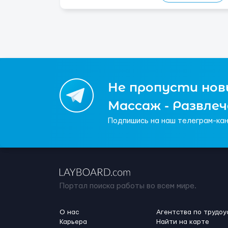
профессионалов с доказательным портф...
Не пропусти новы
Массаж - Развле
Подпишись на наш телеграм-кан
Портал поиска работы во всем мире.
О нас
Агентства по трудоу
Карьера
Найти на карте