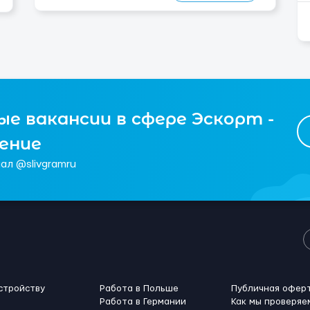
Погрузки и разгрузки ...
е вакансии в сфере Эскорт -
чение
ал @slivgramru
стройству
Работа в Польше
Публичная офер
Работа в Германии
Как мы проверяе