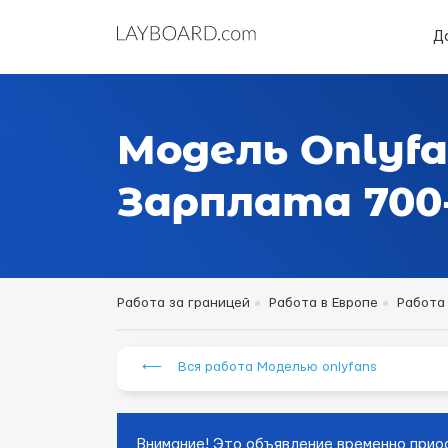
Д
Модель Onlyfa
Зарплата 700-
Работа за границей
Работа в Европе
Работа
⟵ Вся работа Моделью onlyfans
Внимание! Это объявление временно прио