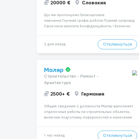
20000 €
Словакия
Що ми пропонуємо:Безкоштовне
навчання.Гнучкий графік роботи.Повний супровід
Своєчасні виплати.Конфіденційність і безпечні
умови співпраці.Вимоги:Вік від 18
років.Відповідальність.Бажання працювати та
розвиватися.Досвід не обов’язковий.Якщо вас
Откликнуться
2 дня назад
зацікавила вакансія — залишайте відгук, і ми
зв’яжемося ...
Маляр
Строительство - Ремонт -
Архитектура
2500+ €
Германия
Общие сведения о должности Маляр выполняет
отделочные работы на строительных объектах,
включая подготовку поверхностей и нанесение
лакокрасочных материалов. Основная работа
выполняется в Берлине. Ищем профессионалов
на месте, приглашения делаем только для
Откликнуться
1 час назад