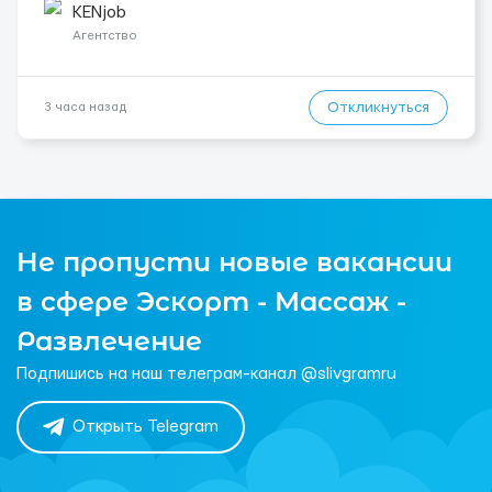
одного до трех месяцев. Мед. страховка. Высокая зарплат...
KENjob
Агентство
Откликнуться
3 часа назад
Не пропусти новые вакансии
в сфере Эскорт - Массаж -
Развлечение
Подпишись на наш телеграм-канал @slivgramru
Открыть Telegram