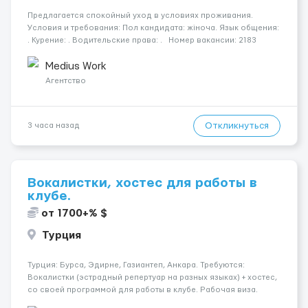
Предлагается спокойный уход в условиях проживания.
Условия и требования: Пол кандидата: жіноча. Язык общения:
. Курение: . Водительские права: . Номер вакансии: 2183
КОНТАКТЫ ДЛЯ УТОЧНЕНИЯ УСЛОВИЙ Польша +48 459 567 591
Укр...
Medius Work
Агентство
Откликнуться
3 часа назад
Вокалистки, хостес для работы в
клубе.
от 1700+% $
Турция
Турция: Бурса, Эдирне, Газиантеп, Анкара. Требуются:
Вокалистки (эстрадный репертуар на разных языках) + хостеc,
со своей программой для работы в клубе. Рабочая виза.
Контракт от четырех месяцев до года. Короткий контракт от