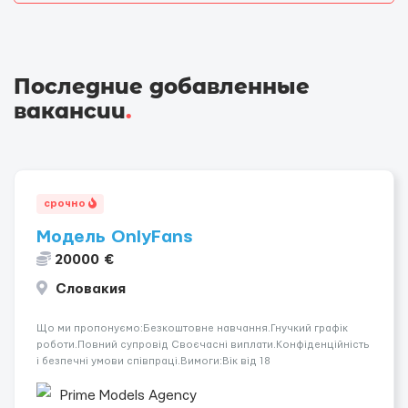
Последние добавленные
вакансии
.
срочно
Модель OnlyFans
20000 €
Словакия
Що ми пропонуємо:Безкоштовне навчання.Гнучкий графік
роботи.Повний супровід Своєчасні виплати.Конфіденційність
і безпечні умови співпраці.Вимоги:Вік від 18
років.Відповідальність.Бажання працювати та
розвиватися.Досвід не обов’язковий.Якщо вас зацікавила
Prime Models Agency