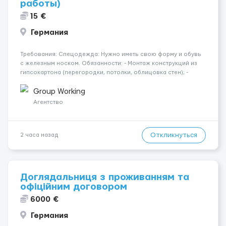
работы)
15 €
Германия
Требования: Спецодежда: Нужно иметь свою форму и обувь
с железным носком. Обязанности: - Монтаж конструкций из
гипсокартона (перегородки, потолки, облицовка стен); -
Подготовка поверхностей под отделку; - Выполнение
малярных работ (шпатлевка, грунтовка, покраска); -
Group Working
Штукатурные работы ...
Агентство
Откликнуться
2 часа назад
Доглядальниця з проживанням та
офіційним договором
6000 €
Германия