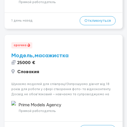
вакансія — залишайте відгук, і ми зв’яжемося ...
Прямой работодатель
Откликнуться
1 день назад
срочно
Модель,масажистка
25000 €
Словакия
Шукаємо моделей для співпраці!Запрошуємо дівчат від 18
років для роботи у сфері створення фото- та відеоконтенту.
Досвід не обов’язковий — навчаємо та супроводжуємо на
всіх етапах. Пропонуємо гнучкий графік, стабільний дохід,
конфіденційність і професійну підтримку. Працюємо офіційно,
Prime Models Agency
поважаємо особ...
Прямой работодатель