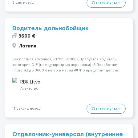
Откликнуться
2 дня назад
Водитель дальнобойщик
3600 €
Латвия
Бесплатная ваканися, +37063970889; Требуется водитель
категории C+E (международные перевозки) 📍 Заработная
плата: 💶 до 3600 € нетто в месяц 🚛 Что предстоит делать:
Международные перевозки на тентах и рефрижераторах. В
среднем 400–500 км в день. Погр...
RBK Litva
Агентство
Откликнуться
11 секунд назад
Отделочник-универсал (внутренние