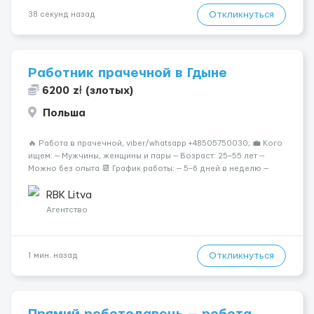
Откликнуться
38 секунд назад
Работник прачечной в Гдыне
6200 zł (злотых)
Польша
🔥 Работа в прачечной, viber/whatsapp +48505750030; 💼 Кого
ищем: — Мужчины, женщины и пары — Возраст: 25–55 лет —
Можно без опыта 📆 График работы: — 5–6 дней в неделю —
Смены по 12 часов (день/ночь 2/2): 🕕 06:00–18:00 /
18:0...
RBK Litva
Агентство
Откликнуться
1 мин. назад