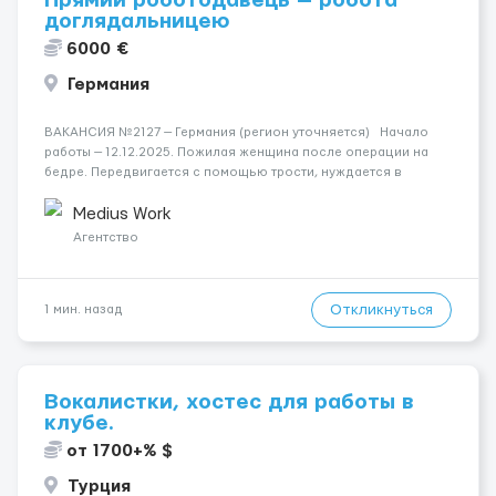
Прямий роботодавець — робота
доглядальницею
6000 €
Германия
ВАКАНСИЯ №2127 — Германия (регион уточняется) Начало
работы — 12.12.2025. Пожилая женщина после операции на
бедре. Передвигается с помощью трости, нуждается в
поддержке при мытье и приготовлении пищи. Ночью спит
спокойно. Подойдёт кандидат со средним немецким...
Medius Work
Агентство
Откликнуться
1 мин. назад
Вокалистки, хостес для работы в
клубе.
от 1700+% $
Турция