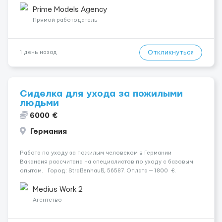
конфіденційність і професійну підтримку. Працюємо офіційно,
Prime Models Agency
поважаємо особ...
Прямой работодатель
Откликнуться
1 день назад
Сиделка для ухода за пожилыми
людьми
6000 €
Германия
Работа по уходу за пожилым человеком в Германии
Вакансия рассчитана на специалистов по уходу с базовым
опытом. Город: Straßenhauß, 56587. Оплата — 1800 €.
Подопечный: за парою. Психологическое состояние: Чоловік
в ясному розумі. Мобильн...
Medius Work 2
Агентство