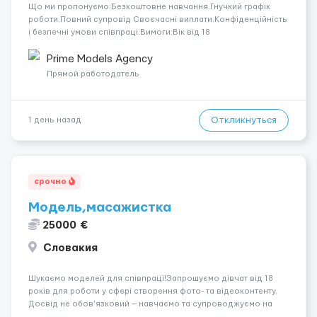
Що ми пропонуємо:Безкоштовне навчання.Гнучкий графік
роботи.Повний супровід Своєчасні виплати.Конфіденційність
і безпечні умови співпраці.Вимоги:Вік від 18
років.Відповідальність.Бажання працювати та
розвиватися.Досвід не обов’язковий.Якщо вас зацікавила
Prime Models Agency
вакансія — залишайте відгук, і ми зв’яжемося ...
Прямой работодатель
Откликнуться
1 день назад
срочно
Модель,масажистка
25000 €
Словакия
Шукаємо моделей для співпраці!Запрошуємо дівчат від 18
років для роботи у сфері створення фото- та відеоконтенту.
Досвід не обов’язковий — навчаємо та супроводжуємо на
всіх етапах. Пропонуємо гнучкий графік, стабільний дохід,