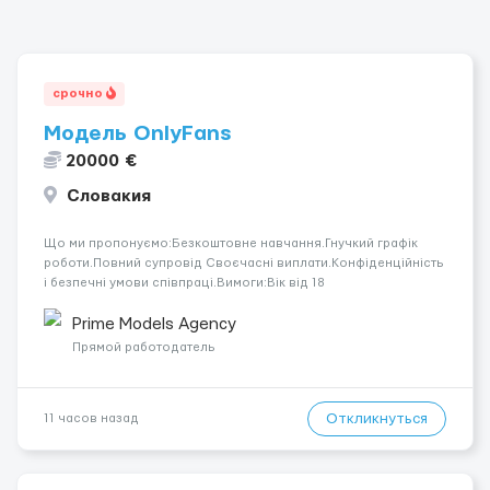
срочно
Модель OnlyFans
20000 €
Словакия
Що ми пропонуємо:Безкоштовне навчання.Гнучкий графік
роботи.Повний супровід Своєчасні виплати.Конфіденційність
і безпечні умови співпраці.Вимоги:Вік від 18
років.Відповідальність.Бажання працювати та
розвиватися.Досвід не обов’язковий.Якщо вас зацікавила
Prime Models Agency
вакансія — залишайте відгук, і ми зв’яжемося ...
Прямой работодатель
Откликнуться
11 часов назад