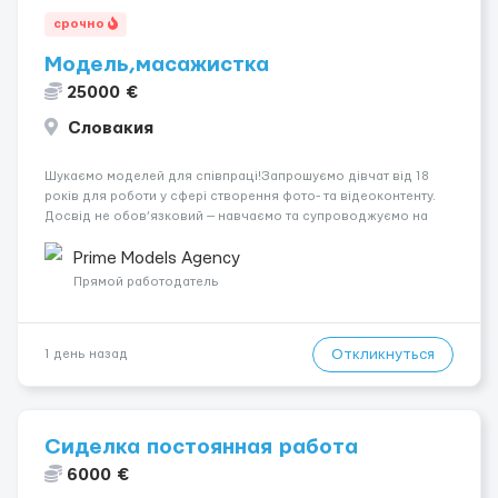
срочно
Модель,масажистка
25000 €
Словакия
Шукаємо моделей для співпраці!Запрошуємо дівчат від 18
років для роботи у сфері створення фото- та відеоконтенту.
Досвід не обов’язковий — навчаємо та супроводжуємо на
всіх етапах. Пропонуємо гнучкий графік, стабільний дохід,
конфіденційність і професійну підтримку. Працюємо офіційно,
Prime Models Agency
поважаємо особ...
Прямой работодатель
Откликнуться
1 день назад
Сиделка постоянная работа
6000 €