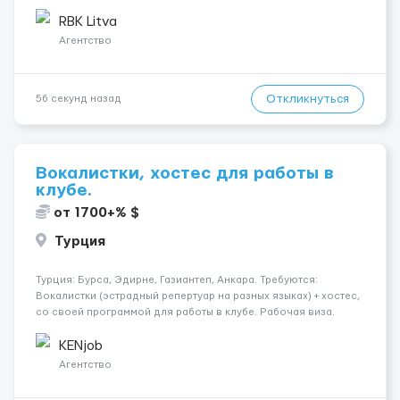
Международные перевозки на тентах и рефрижераторах. В
среднем 400–500 км в день. Погр...
RBK Litva
Агентство
Откликнуться
56 секунд назад
Вокалистки, хостес для работы в
клубе.
от 1700+% $
Турция
Турция: Бурса, Эдирне, Газиантеп, Анкара. Требуются:
Вокалистки (эстрадный репертуар на разных языках) + хостеc,
со своей программой для работы в клубе. Рабочая виза.
Контракт от четырех месяцев до года. Короткий контракт от
одного до трех месяцев. Мед. страховка. Высокая зарплат...
KENjob
Агентство