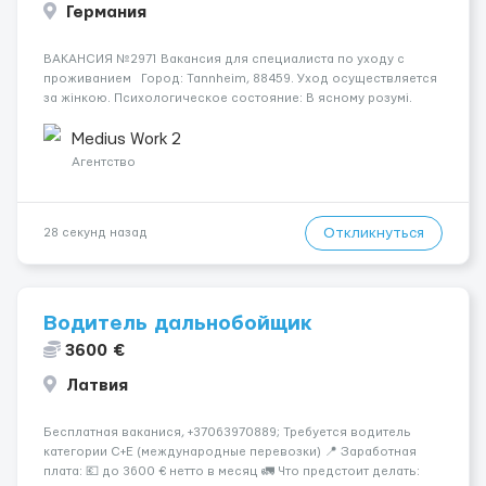
Германия
ВАКАНСИЯ №2971 Вакансия для специалиста по уходу с
проживанием Город: Tannheim, 88459. Уход осуществляется
за жінкою. Психологическое состояние: В ясному розумі.
Мобильность пациента: Мобільний на візку (повністю
залежний від допомоги при переміщенні). Ночью пациент:
Medius Work 2
Прок...
Агентство
Откликнуться
28 секунд назад
Водитель дальнобойщик
3600 €
Латвия
Бесплатная ваканися, +37063970889; Требуется водитель
категории C+E (международные перевозки) 📍 Заработная
плата: 💶 до 3600 € нетто в месяц 🚛 Что предстоит делать: