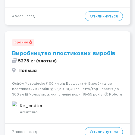
Откликнуться
4 часа назад
срочно
Виробництво пластикових виробів
5275 zł (злотых)
Польша
Ostrów Mazowiecka (100 км від Варшави) 🔹 Виробництво
пластикових виробів 💰 23,50–31,40 зл нетто/год + премія до
300 зл 👥 Чоловіки, жінки, сімейні пари (18–55 років) 🕒 Робота
у 2–3 зміни 🏠 Житло — 650 зл/міс. Компенсація за власне
житло — 400 зл. 📦 Обов...
Re_cruiter
Агентство
Откликнуться
7 часов назад