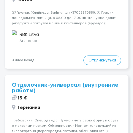
📦 Грузчик (Клайпеда, Sudmantai) +37063970889; 🕗 График:
понедельник–пятница, с 08:00 до 17:00 💼 Что нужно делать:
разгрузка и погрузка машин и контейнеров (вручную);
сортировка товара; поддержание порядка на складе;
выполнение других поручений заведующего складом. ✅
RBK Litva
Требования: ...
Агентство
Откликнуться
3 часа назад
Отделочник-универсал (внутренние
работы)
15 €
Германия
Требования: Спецодежда: Нужно иметь свою форму и обувь
с железным носком. Обязанности: - Монтаж конструкций из
гипсокартона (перегородки, потолки, облицовка стен); -