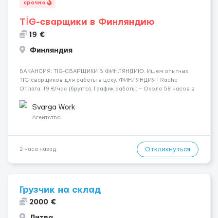
срочно
TİG-сварщики в Финляндию
19 €
Финляндия
​​ВАКАНСИЯ: TIG-СВАРЩИКИ В ФИНЛЯНДИЮ. Ищем опытных
TIG-сварщиков для работы в цеху. ФИНЛЯНДИЯ | Raahe
Оплата: 19 €/час (брутто). График работы: — Около 58 часов в
неделю гарантированно. — Возможны дополнительные
переработки. Дата начала: — Как можно скорее....
Svarga Work
Агентство
Откликнуться
2 часа назад
Грузчик на склад
2000 €
Литва