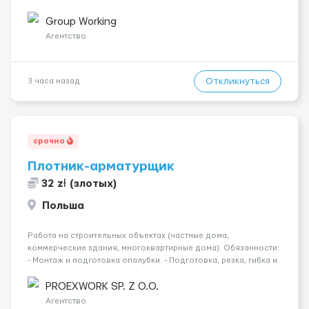
Подготовка поверхностей под отделку; - Выполнение
малярных работ (шпатлевка, грунтовка, покраска); -
Group Working
Штукатурные работы ...
Агентство
Откликнуться
3 часа назад
срочно
Плотник-арматурщик
32 zł (злотых)
Польша
Работа на строительных объектах (частные дома,
коммерческие здания, многоквартирные дома). Обязанности:
- Монтаж и подготовка опалубки. - Подготовка, резка, гибка и
монтаж арматуры согласно технической документации. -
Связка арматурных стержней. - Заливка бетона. - Демонтаж
PROEXWORK SP. Z O.O.
опалубки после за...
Агентство