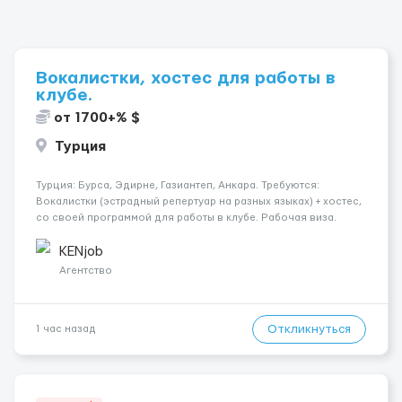
Вокалистки, хостес для работы в
клубе.
от 1700+% $
Турция
Турция: Бурса, Эдирне, Газиантеп, Анкара. Требуются:
Вокалистки (эстрадный репертуар на разных языках) + хостеc,
со своей программой для работы в клубе. Рабочая виза.
Контракт от четырех месяцев до года. Короткий контракт от
одного до трех месяцев. Мед. страховка. Высокая зарплат...
KENjob
Агентство
Откликнуться
1 час назад