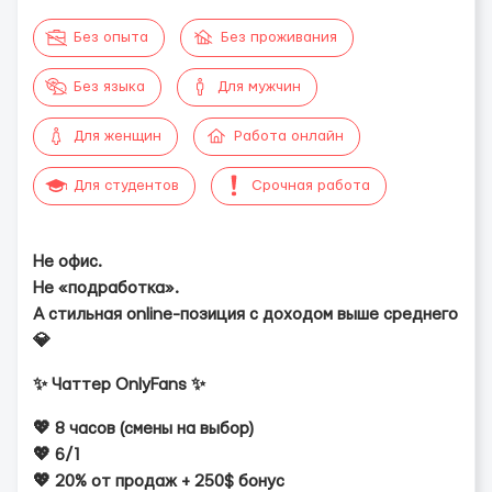
Без опыта
Без проживания
Без языка
Для мужчин
Для женщин
Работа онлайн
Для студентов
Срочная работа
Не офис.
Не «подработка».
А стильная online-позиция с доходом выше среднего
💎
✨ Чаттер OnlyFans ✨
💖 8 часов (смены на выбор)
💖 6/1
💖 20% от продаж + 250$ бонус