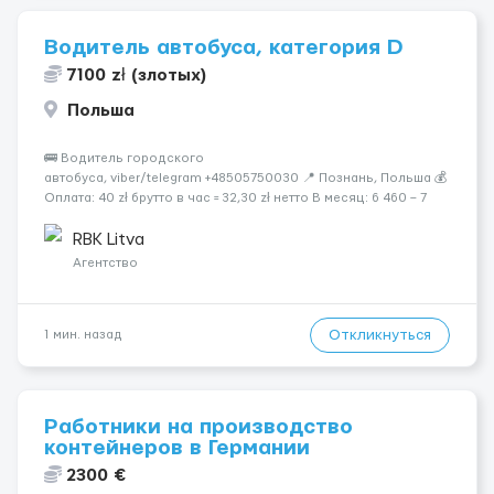
Водитель автобуса, категория D
7100 zł (злотых)
Польша
🚌 Водитель городского
автобуса, viber/telegram +48505750030 📍 Познань, Польша 💰
Оплата: 40 zł брутто в час = 32,30 zł нетто В месяц: 6 460 – 7
100 zł чистыми 🏠 Бесплатное проживание первые 3 месяца.
Далее - 450 zł/месяц или +1 zł к ставке для тех, кто арендует
RBK Litva
жильё ...
Агентство
Откликнуться
1 мин. назад
Работники на производство
контейнеров в Германии
2300 €