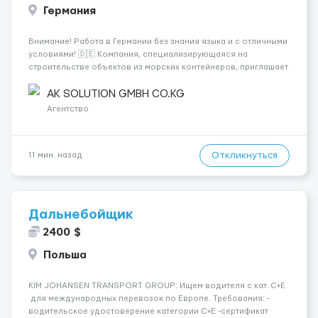
Германия
Внимание! Работа в Германии без знания языка и с отличными
условиями! 🇩🇪 Компания, специализирующаяся на
строительстве объектов из морских контейнеров, приглашает
специалистов на следующие позиции: - Электрики 💡 -
Монтажники ⚒ - Плиточники 🪜 - Сантехники 🚰 - Сварщики 🔧 -
AK SOLUTION GMBH CO.KG
Маляры 🎨 - Садовни...
Агентство
Откликнуться
11 мин. назад
Дальнебойщик
2400 $
Польша
KIM JOHANSEN TRANSPORT GROUP: Ищем водителя с кат. С+Е
для международных перевозок по Европе. Требования: -
водительское удостоверение категории C+E -сертификат