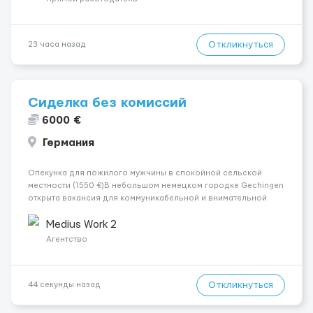
Откликнуться
23 часа назад
Сиделка без комиссий
6000 €
Германия
Опекунка для пожилого мужчины в спокойной сельской
местности (1550 €)В небольшом немецком городке Gechingen
открыта вакансия для коммуникабельной и внимательной
женщины. Подопечный — пожилой мужчина с
доброжелательным характером, мобильный с ходунками. Он
Medius Work 2
ценит порядок, понятную рутину и ...
Агентство
Откликнуться
44 секунды назад