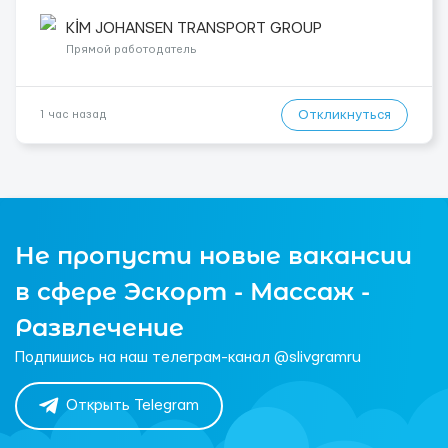
ADR!!! - готовность к полной занятости и гибкому графику -
опыт работы водителем грузовика Наша компания мож...
KİM JOHANSEN TRANSPORT GROUP
Прямой работодатель
Откликнуться
1 час назад
Не пропусти новые вакансии
в сфере Эскорт - Массаж -
Развлечение
Подпишись на наш телеграм-канал @slivgramru
Открыть Telegram