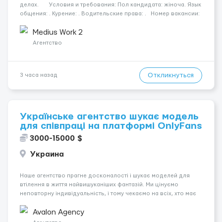
делах. Условия и требования: Пол кандидата: жіноча. Язык
общения: . Курение: . Водительские права: . Номер вакансии:
2384 КОНТАКТЫ ДЛЯ УТОЧНЕНИЯ УСЛОВИЙ Польша +48 459
567 59...
Medius Work 2
Агентство
Откликнуться
3 часа назад
Українське агентство шукає модель
для співпраці на платформі OnlyFans
3000-15000 $
Украина
Наше агентство прагне досконалості і шукає моделей для
втілення в життя найвишуканіших фантазій. Ми цінуємо
неповторну індивідуальність, і тому чекаємо на всіх, хто має
незвичайну зовнішність і хоче підкорити світ OnlyFans. У нас
немає обмежень, ми відкриті для різноманітних типажів. Ваше
Avalon Agency
на...