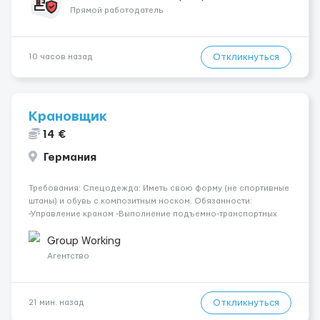
поважаємо особ...
Прямой работодатель
Откликнуться
10 часов назад
Крановщик
14 €
Германия
Требования: Спецодежда: Иметь свою форму (не спортивные
штаны) и обувь с композитным носком. Обязанности:
-Управление краном -Выполнение подъемно-транспортных
работ на строительных объектах, -Соблюдение правил и
инструкций по безопасности. -Опыт управления различными
Group Working
типами кранов (моб...
Агентство
Откликнуться
21 мин. назад