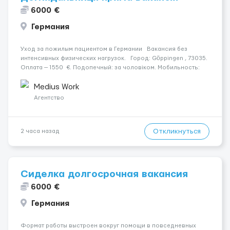
6000 €
Германия
Уход за пожилым пациентом в Германии Вакансия без
интенсивных физических нагрузок. Город: Göppingen , 73035.
Оплата — 1550 €. Подопечный: за чоловіком. Мобильность:
Мобільний. Психологическое состояние: Початкова стадія
деменції. Ночной уход: ...
Medius Work
Агентство
Откликнуться
2 часа назад
Сиделка долгосрочная вакансия
6000 €
Германия
Формат работы выстроен вокруг помощи в повседневных