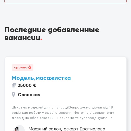
Последние добавленные
вакансии
.
срочно
Модель,масажистка
25000 €
Словакия
Шукаємо моделей для співпраці!Запрошуємо дівчат від 18
років для роботи у сфері створення фото- та відеоконтенту.
Досвід не обов’язковий — навчаємо та супроводжуємо на
всіх етапах. Пропонуємо гнучкий графік, стабільний дохід,
конфіденційність і професійну підтримку. Працюємо офіційно,
Масжний салон, ескорт Братислава