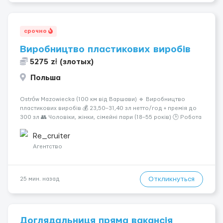
срочно
Виробництво пластикових виробів
5275 zł (злотых)
Польша
Ostrów Mazowiecka (100 км від Варшави) 🔹 Виробництво
пластикових виробів 💰 23,50–31,40 зл нетто/год + премія до
300 зл 👥 Чоловіки, жінки, сімейні пари (18–55 років) 🕒 Робота
у 2–3 зміни 🏠 Житло — 650 зл/міс. Компенсація за власне
житло — 400 зл. 📦 Обов...
Re_cruiter
Агентство
Откликнуться
25 мин. назад
Доглядальниця пряма вакансія