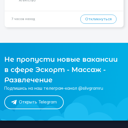
Агентство
Откликнуться
7 часов назад
Не пропусти новые вакансии
в сфере Эскорт - Массаж -
Развлечение
Подпишись на наш телеграм-канал @slivgramru
Открыть Telegram