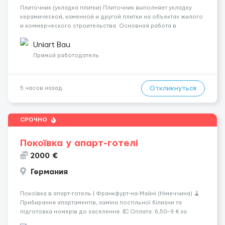
Плиточник (укладка плитки) Плиточник выполняет укладку
керамической, каменной и другой плитки на объектах жилого
и коммерческого строительства. Основная работа в
Берлине. Ищем профессионалов на месте, приглашения
делаем только для мастеров с доказательным портфолио
Uniart Bau
Обязанности ...
Прямой работодатель
Откликнуться
5 часов назад
СРОЧНО
Покоївка у апарт-готелі
2000 €
Германия
Покоївка в апарт-готель | Франкфурт-на-Майні (Німеччина) 🧹
Прибирання апартаментів, заміна постільної білизни та
підготовка номерів до заселення. 💶 Оплата: 6,50–9 € за
номер, під час стажування — 8 €/год. Середній дохід —