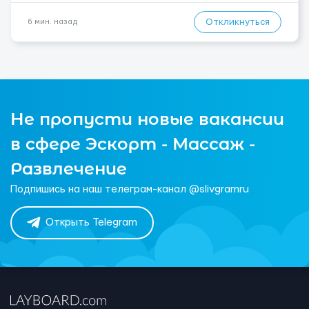
Откликнуться
6 мин. назад
Не пропусти новые вакансии
в сфере Эскорт - Массаж -
Развлечение
Подпишись на наш телеграм-канал @slivgramru
Открыть Telegram