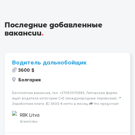
Последние добавленные
вакансии
.
Водитель дальнобойщик
3600 $
Болгария
Бесплатная вакансия, тел. +37063970889, Литовская фирма
ищет водителя категории C+E (международные перевозки) 📍
Заработная плата: 💶 3600 € нетто в месяц 🚛 Что предстоит
делать: Международные перевозки на тентах и
рефрижераторах. В среднем 400–500 км в день. Погрузки и
RBK Litva
разгрузки...
Агентство