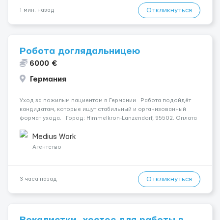
Откликнуться
1 мин. назад
Робота доглядальницею
6000 €
Германия
Уход за пожилым пациентом в Германии Работа подойдёт
кандидатам, которые ищут стабильный и организованный
формат ухода. Город: Himmelkron-Lanzendorf, 95502. Оплата
— 1800 €. Подопечный: за жінкою. Мобильность: Мобільний на
візку (потрібна допомога при пе...
Medius Work
Агентство
Откликнуться
3 часа назад