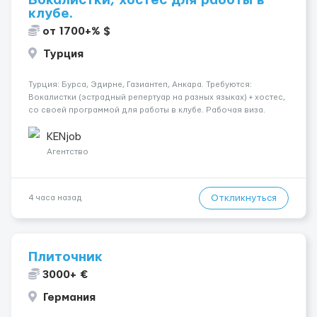
Вокалистки, хостес для работы в
клубе.
от 1700+% $
Турция
Турция: Бурса, Эдирне, Газиантеп, Анкара. Требуются:
Вокалистки (эстрадный репертуар на разных языках) + хостеc,
со своей программой для работы в клубе. Рабочая виза.
Контракт от четырех месяцев до года. Короткий контракт от
одного до трех месяцев. Мед. страховка. Высокая зарплат...
KENjob
Агентство
Откликнуться
4 часа назад
Плиточник
3000+ €
Германия