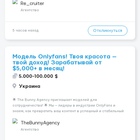
близько 2000 € на місяць (після вирахув...
Re_cruiter
Агентство
Откликнуться
5 часов назад
Модель Onlyfans! Твоя красота —
твой доход! Зарабатывай от
$5,000+ в месяц!
5.000-100.000 $
Украина
🌟 The Bunny Agency приглашает моделей для
сотрудничества! 🌟 Мы — лидеры в индустрии OnlyFans и
знаем, как превратить ваш контент в успешный и стабильный
источник дохода. Если вы амбициозны, целеустремленны и
готовы к долгосрочному сотрудничеству, у вас есть
TheBunnyAgency
уникальная возможность ...
Агентство