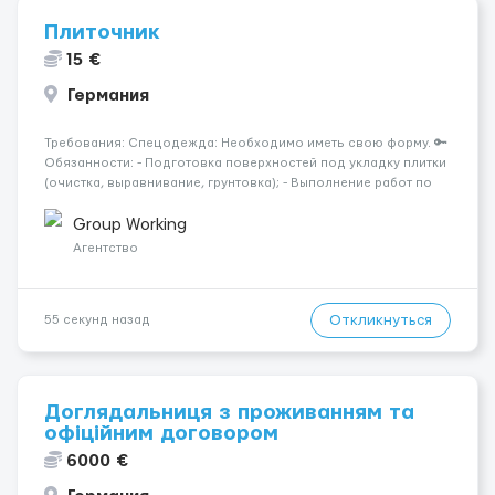
Плиточник
15 €
Германия
Требования: Спецодежда: Необходимо иметь свою форму. 🔑
Обязанности: - Подготовка поверхностей под укладку плитки
(очистка, выравнивание, грунтовка); - Выполнение работ по
укладке керамической, керамогранитной, мозаичной и других
видов плитки на стены, полы и иные поверхности; - Разметка
Group Working
п...
Агентство
Откликнуться
55 секунд назад
Доглядальниця з проживанням та
офіційним договором
6000 €