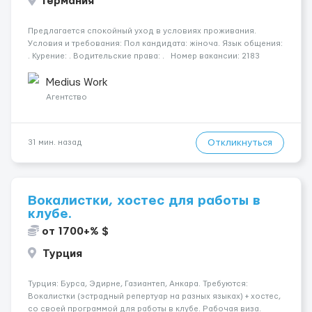
Германия
Предлагается спокойный уход в условиях проживания.
Условия и требования: Пол кандидата: жіноча. Язык общения:
. Курение: . Водительские права: . Номер вакансии: 2183
КОНТАКТЫ ДЛЯ УТОЧНЕНИЯ УСЛОВИЙ Польша +48 459 567 591
Укр...
Medius Work
Агентство
Откликнуться
31 мин. назад
Вокалистки, хостес для работы в
клубе.
от 1700+% $
Турция
Турция: Бурса, Эдирне, Газиантеп, Анкара. Требуются:
Вокалистки (эстрадный репертуар на разных языках) + хостеc,
со своей программой для работы в клубе. Рабочая виза.