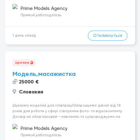
років.Відповідальність.Бажання працювати та
розвиватися.Досвід не обов’язковий.Якщо вас зацікавила
Prime Models Agency
вакансія — залишайте відгук, і ми зв’яжемося ...
Прямой работодатель
Откликнуться
1 день назад
срочно
Модель,масажистка
25000 €
Словакия
Шукаємо моделей для співпраці!Запрошуємо дівчат від 18
років для роботи у сфері створення фото- та відеоконтенту.
Досвід не обов’язковий — навчаємо та супроводжуємо на
всіх етапах. Пропонуємо гнучкий графік, стабільний дохід,
конфіденційність і професійну підтримку. Працюємо офіційно,
Prime Models Agency
поважаємо особ...
Прямой работодатель