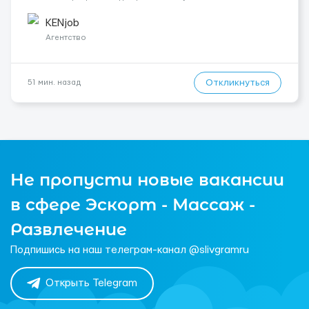
Контракт от четырех месяцев до года. Короткий контракт от
одного до трех месяцев. Мед. страховка. Высокая зарплат...
KENjob
Агентство
Откликнуться
51 мин. назад
Не пропусти новые вакансии
в сфере Эскорт - Массаж -
Развлечение
Подпишись на наш телеграм-канал @slivgramru
Открыть Telegram