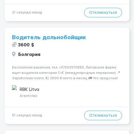
Откликнуться
21 секунда назад
Водитель дальнобойщик
3600 $
Болгария
Бесплатная вакансия, тел. +37063970889, Литовская фирма
ищет водителя категории C+E (международные перевозки) 📍
Заработная плата: 💶 3600 € нетто в месяц 🚛 Что предстоит
делать: Международные перевозки на тентах и
рефрижераторах. В среднем 400–500 км в день. Погрузки и
RBK Litva
разгрузки...
Агентство
Откликнуться
51 секунда назад