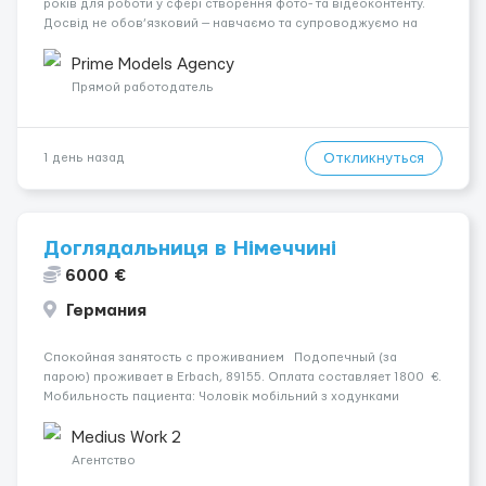
років для роботи у сфері створення фото- та відеоконтенту.
Досвід не обов’язковий — навчаємо та супроводжуємо на
всіх етапах. Пропонуємо гнучкий графік, стабільний дохід,
конфіденційність і професійну підтримку. Працюємо офіційно,
Prime Models Agency
поважаємо особ...
Прямой работодатель
Откликнуться
1 день назад
Доглядальниця в Німеччині
6000 €
Германия
Спокойная занятость с проживанием Подопечный (за
парою) проживает в Erbach, 89155. Оплата составляет 1800 €.
Мобильность пациента: Чоловік мобільний з ходунками
(ролатор, палиця). Психологическое состояние: У жінки
початкова середня стадія деменції. Ночью: Чоловік ін...
Medius Work 2
Агентство