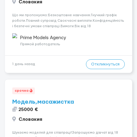
Словакия
Що ми пропонуємо:Безкоштовне навчання.Гнучкий графік
роботи.Повний супровід Своєчасні виплати.Конфіденційність
і безпечні умови співпраці.Вимоги:Вік від 18
років.Відповідальність.Бажання працювати та
розвиватися.Досвід не обов’язковий.Якщо вас зацікавила
Prime Models Agency
вакансія — залишайте відгук, і ми зв’яжемося ...
Прямой работодатель
Откликнуться
1 день назад
срочно
Модель,масажистка
25000 €
Словакия
Шукаємо моделей для співпраці!Запрошуємо дівчат від 18