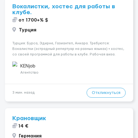
Вокалистки, хостес для работы в
клубе.
от 1700+% $
Турция
Турция: Бурса, Эдирне, Газиантеп, Анкара. Требуются:
Вокалистки (эстрадный репертуар на разных языках) + хостеc,
со своей программой для работы в клубе. Рабочая виза.
Контракт от четырех месяцев до года. Короткий контракт от
одного до трех месяцев. Мед. страховка. Высокая зарплат...
KENjob
Агентство
Откликнуться
3 мин. назад
Крановщик
14 €
Германия