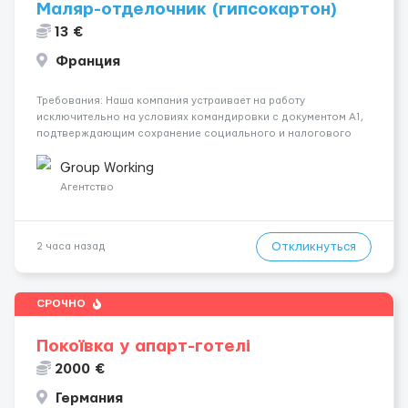
Маляр-отделочник (гипсокартон)
13 €
Франция
Требования: Наша компания устраивает на работу
исключительно на условиях командировки с документом A1,
подтверждающим сохранение социального и налогового
статуса в стране проживания во время работы в ЕС.Документ
A1 могут получить граждане стран с упрощенным доступом к
Group Working
рынку труда ЕС (Укра...
Агентство
Откликнуться
2 часа назад
СРОЧНО
Покоївка у апарт-готелі
2000 €
Германия