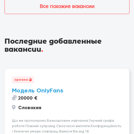
Все похожие вакансии
Последние добавленные
вакансии
.
срочно
Модель OnlyFans
20000 €
Словакия
Що ми пропонуємо:Безкоштовне навчання.Гнучкий графік
роботи.Повний супровід Своєчасні виплати.Конфіденційність
і безпечні умови співпраці.Вимоги:Вік від 18