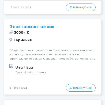
Откликнуться
17 секунд назад
Электромонтажник
3000+ €
Германия
Общие сведения о должности Электромонтажник выполняет
установку и подключение электрических систем на
строительных объектах. Основная часть работ выполняется в
Берлине. Ищем профессионалов на месте, приглашения
делаем только для профессионалов с доказательным
Uniart Bau
портфолио Обязанности ...
Прямой работодатель
Откликнуться
2 часа назад