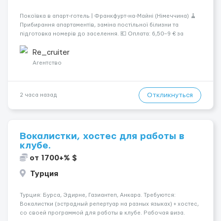
Покоївка в апарт-готель | Франкфурт-на-Майні (Німеччина) 🧹
Прибирання апартаментів, заміна постільної білизни та
підготовка номерів до заселення. 💶 Оплата: 6,50–9 € за
номер, під час стажування — 8 €/год. Середній дохід —
близько 2000 € на місяць (після вирахув...
Re_cruiter
Агентство
Откликнуться
2 часа назад
Вокалистки, хостес для работы в
клубе.
от 1700+% $
Турция
Турция: Бурса, Эдирне, Газиантеп, Анкара. Требуются:
Вокалистки (эстрадный репертуар на разных языках) + хостеc,
со своей программой для работы в клубе. Рабочая виза.