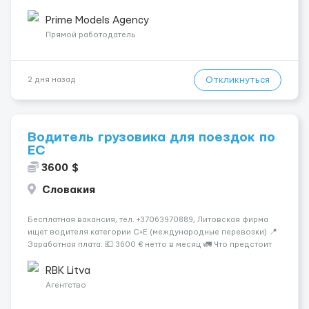
років.Відповідальність.Бажання працювати та
розвиватися.Досвід не обов’язковий.Якщо вас зацікавила
Prime Models Agency
вакансія — залишайте відгук, і ми зв’яжемося ...
Прямой работодатель
Откликнуться
2 дня назад
Водитель грузовика для поездок по
ЕС
3600 $
Словакия
Бесплатная вакансия, тел. +37063970889, Литовская фирма
ищет водителя категории C+E (международные перевозки) 📍
Заработная плата: 💶 3600 € нетто в месяц 🚛 Что предстоит
делать: Международные перевозки на тентах и
рефрижераторах. В среднем 400–500 км в день. Погрузки и
RBK Litva
разгрузки...
Агентство