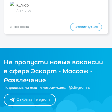
Контракт от четырех месяцев до года. Короткий контракт от
одного до трех месяцев. Мед. страховка. Высокая зарплат...
KENjob
Агентство
Откликнуться
3 часа назад
Не пропусти новые вакансии
в сфере Эскорт - Массаж -
Развлечение
Подпишись на наш телеграм-канал @slivgramru
Открыть Telegram