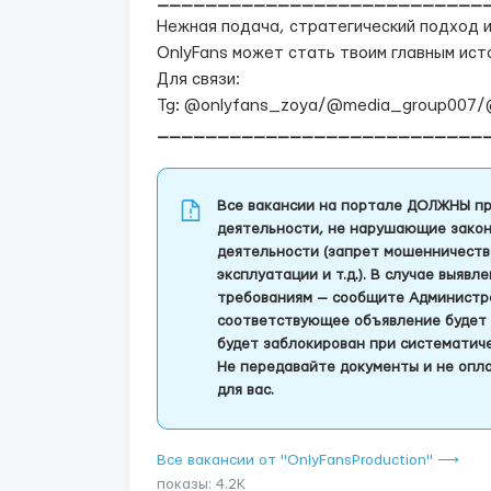
___________________________
Нежная подача, стратегический подход 
OnlyFans может стать твоим главным ист
Для связи:
Tg: @onlyfans_zoya/@media_group007/
___________________________
Все вакансии на портале ДОЛЖНЫ пр
деятельности, не нарушающие закон
деятельности (запрет мошенничеств
эксплуатации и т.д.). В случае выяв
требованиям — сообщите Администра
соответствующее объявление будет 
будет заблокирован при систематич
Не передавайте документы и не опла
для вас.
Все вакансии от "OnlyFansProduction" ⟶
показы: 4.2K