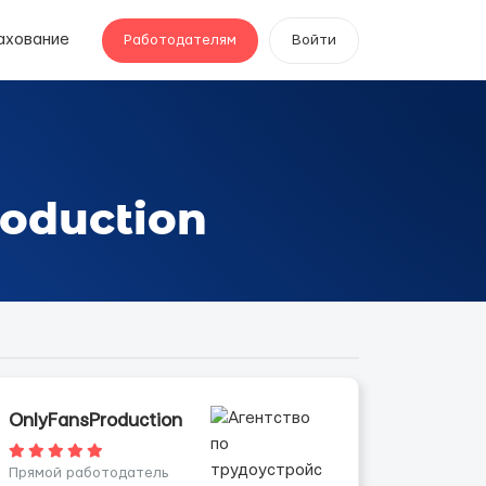
ахование
Работодателям
Войти
oduction
OnlyFansProduction
Прямой работодатель