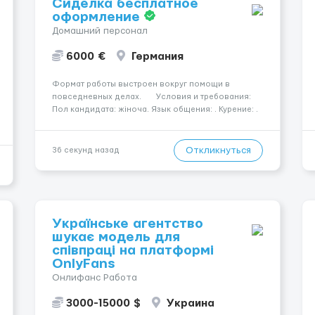
Сиделка бесплатное
оформление
Домашний персонал
6000 €
Германия
Формат работы выстроен вокруг помощи в
повседневных делах. Условия и требования:
Пол кандидата: жіноча. Язык общения: . Курение: .
Водительские права: . Номер вакансии: 2406
КОНТАКТЫ ДЛЯ УТОЧНЕНИЯ УСЛОВИЙ Польша +48
459 567 59...
Откликнуться
36 секунд назад
Українське агентство
шукає модель для
співпраці на платформі
OnlyFans
Онлифанс Работа
3000-15000 $
Украина