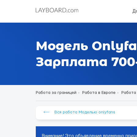
Д
Модель Onlyfa
Зарплата 700-
Работа за границей
Работа в Европе
Работа
⟵ Вся работа Моделью onlyfans
Внимание! Это объявление временно прио