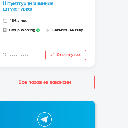
Штукатур (машинная
штукатурка)
15€ / час
Group Working
Бельгия (Антверпен)
Откликнуться
16 часов назад
Все похожие вакансии