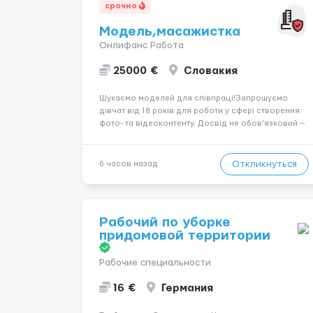
срочно
Модель,масажистка
Онлифанс Работа
25000 €
Словакия
Шукаємо моделей для співпраці!Запрошуємо
дівчат від 18 років для роботи у сфері створення
фото- та відеоконтенту. Досвід не обов’язковий —
навчаємо та супроводжуємо на всіх етапах.
Пропонуємо гнучкий графік, стабільний дохід,
конфіденційність і професійну підтримку.
Откликнуться
6 часов назад
Працюємо офіційно, поважаємо особ...
Рабочий по уборке
придомовой территории
Рабочие специальности
16 €
Германия