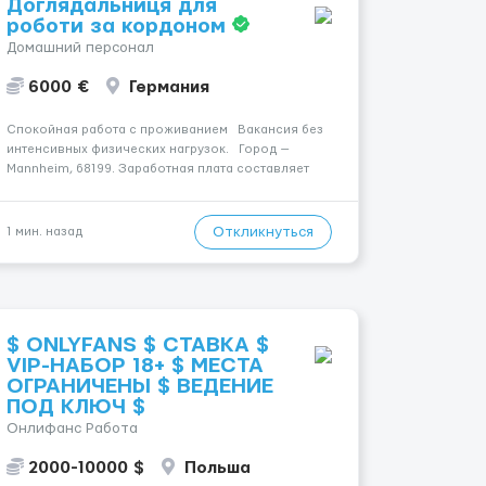
Доглядальниця для
роботи за кордоном
Домашний персонал
6000 €
Германия
Спокойная работа с проживанием Вакансия без
интенсивных физических нагрузок. Город —
Mannheim, 68199. Заработная плата составляет
1500 €. Уход: за жінкою. Мобильность: Мобільний
на візку (потрібна допомога при переміщенні).
Психологическое состояние: ...
Откликнуться
1 мин. назад
$ ONLYFANS $ СТАВКА $
VIP-НАБОР 18+ $ МЕСТА
ОГРАНИЧЕНЫ $ ВЕДЕНИЕ
ПОД КЛЮЧ $
Онлифанс Работа
2000-10000 $
Польша