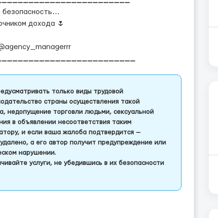
_________________________
и безопасность…
очником дохода 🌷
@agency_managerrr
__________________________
едусматривать только виды трудовой
одательство страны осуществления такой
а, недопущение торговли людьми, сексуальной
ления в объявлении несоответствия таким
тору, и если ваша жалоба подтвердится —
удалено, а его автор получит предупреждение или
еском нарушении.
чивайте услуги, не убедившись в их безопасности