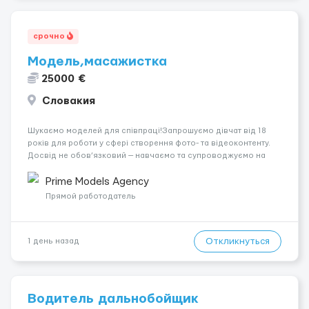
срочно
Модель,масажистка
25000 €
Словакия
Шукаємо моделей для співпраці!Запрошуємо дівчат від 18
років для роботи у сфері створення фото- та відеоконтенту.
Досвід не обов’язковий — навчаємо та супроводжуємо на
всіх етапах. Пропонуємо гнучкий графік, стабільний дохід,
конфіденційність і професійну підтримку. Працюємо офіційно,
Prime Models Agency
поважаємо особ...
Прямой работодатель
Откликнуться
1 день назад
Водитель дальнобойщик