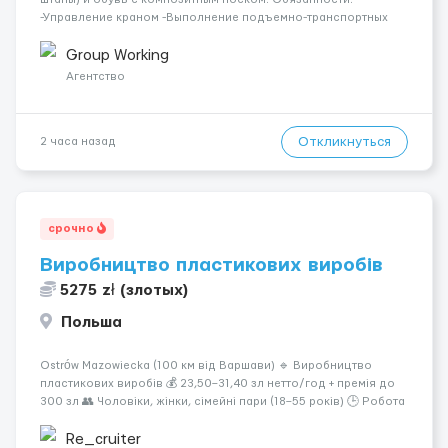
-Управление краном -Выполнение подъемно-транспортных
работ на строительных объектах, -Соблюдение правил и
инструкций по безопасности. -Опыт управления различными
Group Working
типами кранов (моб...
Агентство
Откликнуться
2 часа назад
срочно
Виробництво пластикових виробів
5275 zł (злотых)
Польша
Ostrów Mazowiecka (100 км від Варшави) 🔹 Виробництво
пластикових виробів 💰 23,50–31,40 зл нетто/год + премія до
300 зл 👥 Чоловіки, жінки, сімейні пари (18–55 років) 🕒 Робота
у 2–3 зміни 🏠 Житло — 650 зл/міс. Компенсація за власне
житло — 400 зл. 📦 Обов...
Re_cruiter