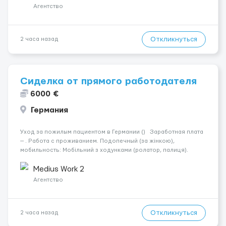
Агентство
Откликнуться
2 часа назад
Сиделка от прямого работодателя
6000 €
Германия
Уход за пожилым пациентом в Германии () Заработная плата
— . Работа с проживанием. Подопечный (за жінкою),
мобильность: Мобільний з ходунками (ролатор, палиця).
Психологическое состояние: Початкова стадія деменції.
Ночью: Спить не прокидаючись. Требования: По...
Medius Work 2
Агентство
Откликнуться
2 часа назад