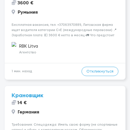
3600 €
Румыния
Бесплатная вакансия, тел. +37063970889, Литовская фирма
ищет водителя категории C+E (международные перевозки) 📍
Заработная плата: 💶 3600 € нетто в месяц 🚛 Что предстоит
делать: Международные перевозки на тентах и
рефрижераторах. В среднем 400–500 км в день. Погрузки и
RBK Litva
разгрузки...
Агентство
Откликнуться
1 мин. назад
Крановщик
14 €
Германия
Требования: Спецодежда: Иметь свою форму (не спортивные
штаны) и обувь с композитным носком. Обязанности: