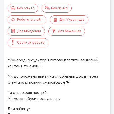
Без опыта
Без языка
Работа онлайн
Для Украинцев
Для Молдован
Для беженцев
Срочная работа
Міжнародна аудиторія готова платити за якісний
контент та емоції.
Ми допоможемо вийти на стабільний дохід через
OnlyFans із повним супроводом 💖
Ти створюєш настрій.
Ми масштабуємо результат.
Для зв’язку: