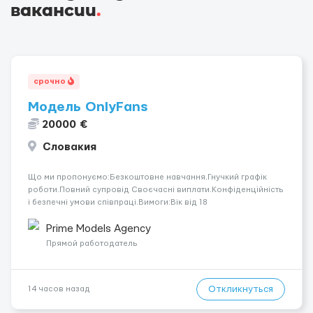
вакансии
.
срочно
Модель OnlyFans
20000 €
Словакия
Що ми пропонуємо:Безкоштовне навчання.Гнучкий графік
роботи.Повний супровід Своєчасні виплати.Конфіденційність
і безпечні умови співпраці.Вимоги:Вік від 18
років.Відповідальність.Бажання працювати та
розвиватися.Досвід не обов’язковий.Якщо вас зацікавила
Prime Models Agency
вакансія — залишайте відгук, і ми зв’яжемося ...
Прямой работодатель
Откликнуться
14 часов назад