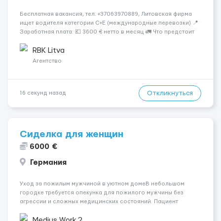
Бесплатная вакансия, тел. +37063970889, Литовская фирма
ищет водителя категории C+E (международные перевозки) 📍
Заработная плата: 💶 3600 € нетто в месяц 🚛 Что предстоит
делать: Международные перевозки на тентах и
рефрижераторах. В среднем 400–500 км в день. Погрузки и
RBK Litva
разгрузки...
Агентство
Откликнуться
16 секунд назад
Сиделка для женщин
6000 €
Германия
Уход за пожилым мужчиной в уютном домеВ небольшом
городке требуется опекунка для пожилого мужчины без
агрессии и сложных медицинских состояний. Пациент
мобилен, спит спокойно, ориентирован во времени и
пространстве.Работа включает базовый уход, готовку, уборку
Medius Work 2