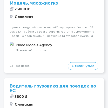
Модель,масажистка
25000 €
Словакия
Шукаємо моделей для співпраці!Запрошуємо дівчат від 18
років для роботи у сфері створення фото- та відеоконтенту.
Досвід не обов’язковий — навчаємо та супроводжуємо на
всіх етапах. Пропонуємо гнучкий графік, стабільний дохід,
конфіденційність і професійну підтримку. Працюємо офіційно,
Prime Models Agency
поважаємо особ...
Прямой работодатель
Откликнуться
23 часа назад
Водитель грузовика для поездок по
ЕС
3600 $
Словакия