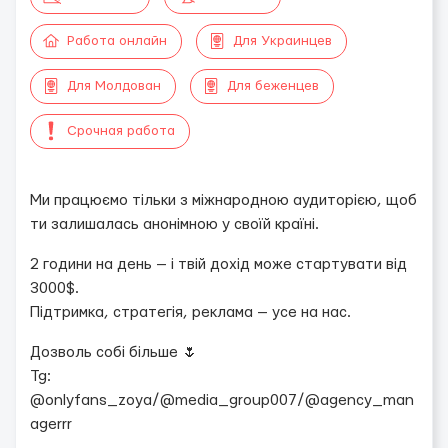
Работа онлайн
Для Украинцев
Для Молдован
Для беженцев
Срочная работа
Ми працюємо тільки з міжнародною аудиторією, щоб
ти залишалась анонімною у своїй країні.
2 години на день — і твій дохід може стартувати від
3000$.
Підтримка, стратегія, реклама — усе на нас.
Дозволь собі більше 🌷
Tg:
@onlyfans_zoya/@media_group007/@agency_man
agerrr