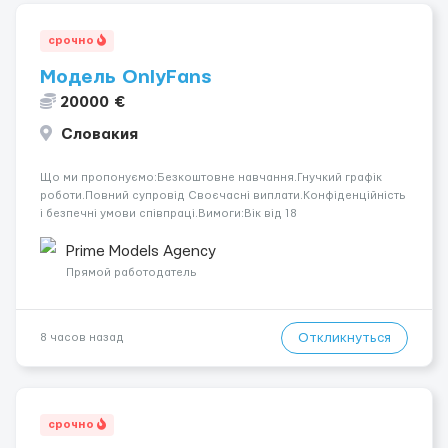
срочно
Модель OnlyFans
20000 €
Словакия
Що ми пропонуємо:Безкоштовне навчання.Гнучкий графік
роботи.Повний супровід Своєчасні виплати.Конфіденційність
і безпечні умови співпраці.Вимоги:Вік від 18
років.Відповідальність.Бажання працювати та
розвиватися.Досвід не обов’язковий.Якщо вас зацікавила
Prime Models Agency
вакансія — залишайте відгук, і ми зв’яжемося ...
Прямой работодатель
Откликнуться
8 часов назад
срочно