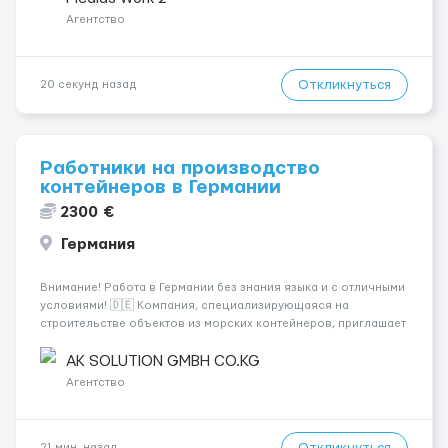
и создание комфортных бытовых условий. ...
Агентство
Откликнуться
20 секунд назад
Работники на производство
контейнеров в Германии
2300 €
Германия
Внимание! Работа в Германии без знания языка и с отличными
условиями! 🇩🇪 Компания, специализирующаяся на
строительстве объектов из морских контейнеров, приглашает
специалистов на следующие позиции: - Электрики 💡 -
Монтажники ⚒ - Плиточники 🪜 - Сантехники 🚰 - Сварщики 🔧 -
AK SOLUTION GMBH CO.KG
Маляры 🎨 - Садовни...
Агентство
Откликнуться
21 мин. назад