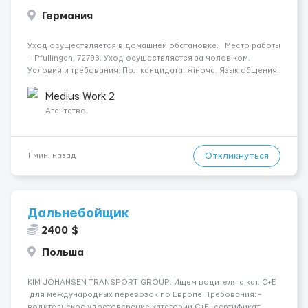
Германия
Уход осуществляется в домашней обстановке. Место работы
— Pfullingen, 72793. Уход осуществляется за чоловіком.
Условия и требования: Пол кандидата: жіноча. Язык общения:
німецька або німецька. Курение: тільки ззовні. Водительские
права: все одно. ...
Medius Work 2
Агентство
Откликнуться
1 мин. назад
Дальнебойщик
2400 $
Польша
KIM JOHANSEN TRANSPORT GROUP: Ищем водителя с кат. С+Е
для международных перевозок по Европе. Требования: -
водительское удостоверение категории C+E -сертификат