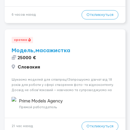
Откликнуться
6 часов назад
срочно
Модель,масажистка
25000 €
Словакия
Шукаємо моделей для співпраці!Запрошуємо дівчат від 18
років для роботи у сфері створення фото- та відеоконтенту.
Досвід не обов’язковий — навчаємо та супроводжуємо на
всіх етапах. Пропонуємо гнучкий графік, стабільний дохід,
конфіденційність і професійну підтримку. Працюємо офіційно,
Prime Models Agency
поважаємо особ...
Прямой работодатель
Откликнуться
21 час назад