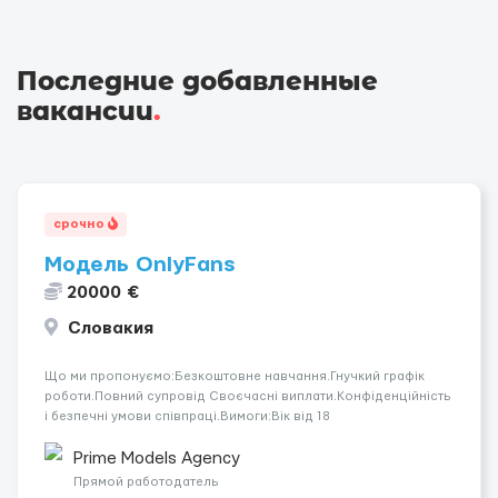
Последние добавленные
вакансии
.
срочно
Модель OnlyFans
20000 €
Словакия
Що ми пропонуємо:Безкоштовне навчання.Гнучкий графік
роботи.Повний супровід Своєчасні виплати.Конфіденційність
і безпечні умови співпраці.Вимоги:Вік від 18
років.Відповідальність.Бажання працювати та
розвиватися.Досвід не обов’язковий.Якщо вас зацікавила
Prime Models Agency
вакансія — залишайте відгук, і ми зв’яжемося ...
Прямой работодатель