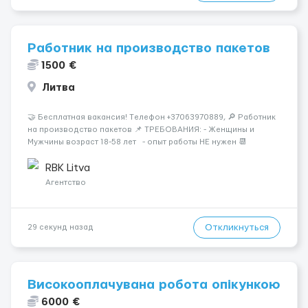
Работник на производство пакетов
1500 €
Литва
🤝 Бесплатная вакансия! Tелефон +37063970889, 🔎 Работник
на производство пакетов 📌 ТРЕБОВАНИЯ: - Женщины и
Мужчины возраст 18-58 лет - опыт работы НЕ нужен 📆
ГРАФИК РАБОТЫ: - выходные СБ, ВС - график работы (в
зависимости от отдела и должност...
RBK Litva
Агентство
Откликнуться
29 секунд назад
Високооплачувана робота опікункою
6000 €