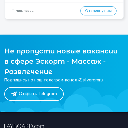
Откликнуться
41 мин. назад
Не пропусти новые вакансии
в сфере Эскорт - Массаж -
Развлечение
Подпишись на наш телеграм-канал @slivgramru
Открыть Telegram