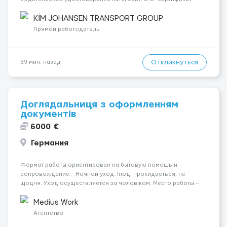
ADR!!! - готовность к полной занятости и гибкому графику -
опыт работы водителем грузовика Наша компания мож...
KİM JOHANSEN TRANSPORT GROUP
Прямой работодатель
Откликнуться
39 мин. назад
Доглядальниця з оформленням
документів
6000 €
Германия
Формат работы ориентирован на бытовую помощь и
сопровождение. Ночной уход: Іноді прокидається, не
щодня. Уход осуществляется за чоловіком. Место работы —
Schwalbach, 66773. Психологическое состояние: В ясному
розумі. Оплата составляет 1600 €. Мобильность пациента:
Medius Work
Мобіл...
Агентство