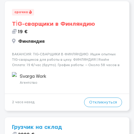
срочно
TİG-сварщики в Финляндию
19 €
Финляндия
​​ВАКАНСИЯ: TIG-СВАРЩИКИ В ФИНЛЯНДИЮ. Ищем опытных
TIG-сварщиков для работы в цеху. ФИНЛЯНДИЯ | Raahe
Оплата: 19 €/час (брутто). График работы: — Около 58 часов в
неделю гарантированно. — Возможны дополнительные
переработки. Дата начала: — Как можно скорее....
Svarga Work
Агентство
Откликнуться
2 часа назад
Грузчик на склад