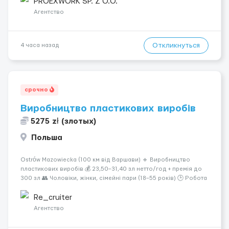
Связка арматурных стержней. - Заливка бетона. - Демонтаж
PROEXWORK SP. Z O.O.
опалубки после за...
Агентство
Откликнуться
4 часа назад
срочно
Виробництво пластикових виробів
5275 zł (злотых)
Польша
Ostrów Mazowiecka (100 км від Варшави) 🔹 Виробництво
пластикових виробів 💰 23,50–31,40 зл нетто/год + премія до
300 зл 👥 Чоловіки, жінки, сімейні пари (18–55 років) 🕒 Робота
у 2–3 зміни 🏠 Житло — 650 зл/міс. Компенсація за власне
житло — 400 зл. 📦 Обов...
Re_cruiter
Агентство