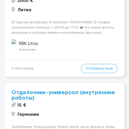
2000 €
Литва
📦 Грузчик (Клайпеда, Sudmantai) +37063970889; 🕗 График:
понедельник–пятница, с 08:00 до 17:00 💼 Что нужно делать:
разгрузка и погрузка машин и контейнеров (вручную);
сортировка товара; поддержание порядка на складе;
выполнение других поручений заведующего складом. ✅
RBK Litva
Требования: ...
Агентство
Откликнуться
3 часа назад
Отделочник-универсал (внутренние
работы)
15 €
Германия
Требования: Спецодежда: Нужно иметь свою форму и обувь