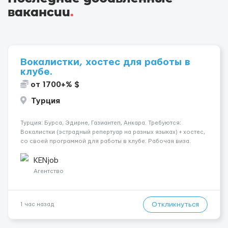
вакансии
.
Вокалистки, хостес для работы в
клубе.
от 1700+% $
Турция
Турция: Бурса, Эдирне, Газиантеп, Анкара. Требуются:
Вокалистки (эстрадный репертуар на разных языках) + хостеc,
со своей программой для работы в клубе. Рабочая виза.
Контракт от четырех месяцев до года. Короткий контракт от
одного до трех месяцев. Мед. страховка. Высокая зарплат...
KENjob
Агентство
Откликнуться
1 час назад