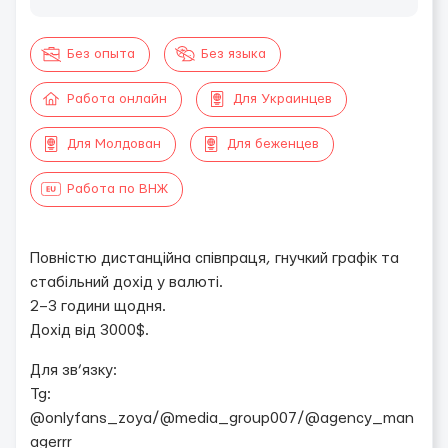
Без опыта
Без языка
Работа онлайн
Для Украинцев
Для Молдован
Для беженцев
Работа по ВНЖ
Повністю дистанційна співпраця, гнучкий графік та
стабільний дохід у валюті.
2–3 години щодня.
Дохід від 3000$.
Для зв’язку:
Tg:
@onlyfans_zoya/@media_group007/@agency_man
agerrr