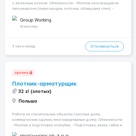
с железным носком. Обязанности: - Монтаж конструкций из
гипсокартона (перегородки, потолки, облицовка стен); -
Подготовка поверхностей под отделку; - Выполнение
малярных работ (шпатлевка, грунтовка, покраска); -
Group Working
Штукатурные работы ...
Агентство
Откликнуться
3 часа назад
срочно
Плотник-арматурщик
32 zł (злотых)
Польша
Работа на строительных объектах (частные дома,
коммерческие здания, многоквартирные дома). Обязанности:
- Монтаж и подготовка опалубки. - Подготовка, резка, гибка и
монтаж арматуры согласно технической документации. -