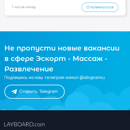
Откликнуться
7 часов назад
Не пропусти новые вакансии
в сфере Эскорт - Массаж -
Развлечение
Подпишись на наш телеграм-канал @slivgramru
Открыть Telegram