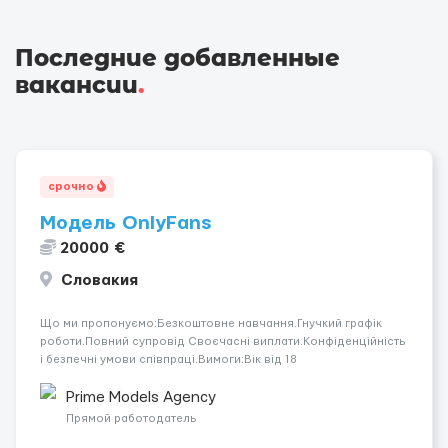
Последние добавленные
вакансии
.
срочно
Модель OnlyFans
20000 €
Словакия
Що ми пропонуємо:Безкоштовне навчання.Гнучкий графік
роботи.Повний супровід Своєчасні виплати.Конфіденційність
і безпечні умови співпраці.Вимоги:Вік від 18
років.Відповідальність.Бажання працювати та
розвиватися.Досвід не обов’язковий.Якщо вас зацікавила
Prime Models Agency
вакансія — залишайте відгук, і ми зв’яжемося ...
Прямой работодатель