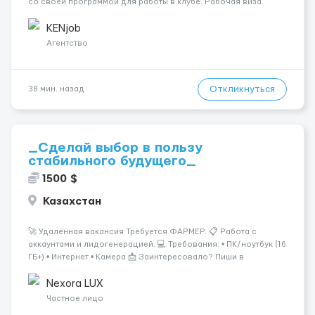
со своей программой для работы в клубе. Рабочая виза.
Контракт от четырех месяцев до года. Короткий контракт от
одного до трех месяцев. Мед. страховка. Высокая зарплат...
KENjob
Агентство
Откликнуться
38 мин. назад
_Сделай выбор в пользу
стабильного будущего_
1500 $
Казахстан
🚀 Удалённая вакансия Требуется ФАРМЕР. 📋 Работа с
аккаунтами и лидогенерацией. 💻 Требования: • ПК/ноутбук (16
ГБ+) • Интернет • Камера 📩 Заинтересовало? Пиши в
ЛС.@VladHR22 ...
Nexora LUX
Частное лицо