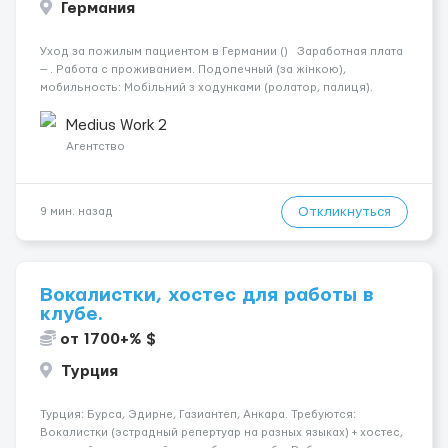
Германия
Уход за пожилым пациентом в Германии () Заработная плата
— . Работа с проживанием. Подопечный (за жінкою),
мобильность: Мобільний з ходунками (ролатор, палиця).
Психологическое состояние: Початкова стадія деменції.
Ночью: Спить не прокидаючись. Требования: По...
Medius Work 2
Агентство
Откликнуться
9 мин. назад
Вокалистки, хостес для работы в
клубе.
от 1700+% $
Турция
Турция: Бурса, Эдирне, Газиантеп, Анкара. Требуются:
Вокалистки (эстрадный репертуар на разных языках) + хостеc,