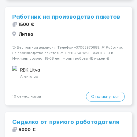
Работник на производство пакетов
1500 €
Литва
🤝 Бесплатная вакансия! Tелефон +37063970889, 🔎 Работник
на производство пакетов 📌 ТРЕБОВАНИЯ: - Женщины и
Мужчины возраст 18-58 лет - опыт работы НЕ нужен 📆
ГРАФИК РАБОТЫ: - выходные СБ, ВС - график работы (в
зависимости от отдела и должност...
RBK Litva
Агентство
Откликнуться
10 секунд назад
Сиделка от прямого работодателя
6000 €