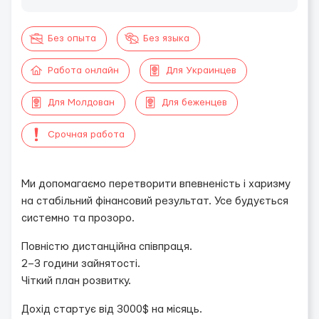
Без опыта
Без языка
Работа онлайн
Для Украинцев
Для Молдован
Для беженцев
Срочная работа
Ми допомагаємо перетворити впевненість і харизму
на стабільний фінансовий результат. Усе будується
системно та прозоро.
Повністю дистанційна співпраця.
2–3 години зайнятості.
Чіткий план розвитку.
Дохід стартує від 3000$ на місяць.