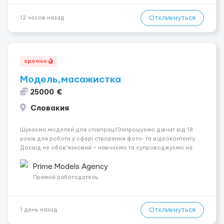
Откликнуться
12 часов назад
срочно
Модель,масажистка
25000 €
Словакия
Шукаємо моделей для співпраці!Запрошуємо дівчат від 18
років для роботи у сфері створення фото- та відеоконтенту.
Досвід не обов’язковий — навчаємо та супроводжуємо на
всіх етапах. Пропонуємо гнучкий графік, стабільний дохід,
конфіденційність і професійну підтримку. Працюємо офіційно,
Prime Models Agency
поважаємо особ...
Прямой работодатель
Откликнуться
1 день назад