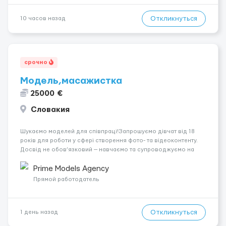
Откликнуться
10 часов назад
срочно
Модель,масажистка
25000 €
Словакия
Шукаємо моделей для співпраці!Запрошуємо дівчат від 18
років для роботи у сфері створення фото- та відеоконтенту.
Досвід не обов’язковий — навчаємо та супроводжуємо на
всіх етапах. Пропонуємо гнучкий графік, стабільний дохід,
конфіденційність і професійну підтримку. Працюємо офіційно,
Prime Models Agency
поважаємо особ...
Прямой работодатель
Откликнуться
1 день назад