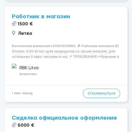
Работник в магазин
1500 €
Литва
Бесплатная вакансия! +37063970889, 🔎 Работник магазина 💶
Оплата: 6,50 €/час (для кандидатов со своим жильём), для
остальных 6 евро чистыми в час 📌 ТРЕБОВАНИЯ: • Мужчины и
женщины • Без опыта работы • Ответственность и желание
работать • Готовность работать в ...
RBK Litva
Агентство
Откликнуться
1 мин. назад
Сиделка официальное оформление
6000 €