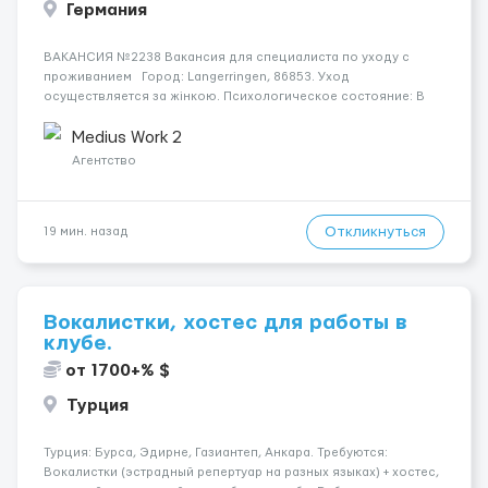
Германия
ВАКАНСИЯ №2238 Вакансия для специалиста по уходу с
проживанием Город: Langerringen, 86853. Уход
осуществляется за жінкою. Психологическое состояние: В
ясному розумі. Мобильность пациента: Прикутий до ліжка
(можливість сидіти є). Ночью пациент: Іноді прокидається, не
Medius Work 2
щодня...
Агентство
Откликнуться
19 мин. назад
Вокалистки, хостес для работы в
клубе.
от 1700+% $
Турция
Турция: Бурса, Эдирне, Газиантеп, Анкара. Требуются:
Вокалистки (эстрадный репертуар на разных языках) + хостеc,