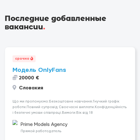
Последние добавленные
вакансии
.
срочно
Модель OnlyFans
20000 €
Словакия
Що ми пропонуємо:Безкоштовне навчання.Гнучкий графік
роботи.Повний супровід Своєчасні виплати.Конфіденційність
і безпечні умови співпраці.Вимоги:Вік від 18
років.Відповідальність.Бажання працювати та
розвиватися.Досвід не обов’язковий.Якщо вас зацікавила
Prime Models Agency
вакансія — залишайте відгук, і ми зв’яжемося ...
Прямой работодатель