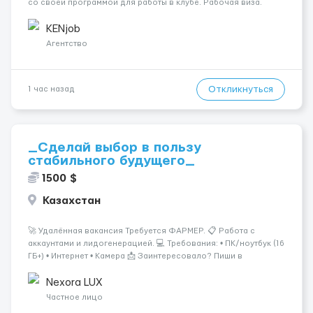
со своей программой для работы в клубе. Рабочая виза.
Контракт от четырех месяцев до года. Короткий контракт от
одного до трех месяцев. Мед. страховка. Высокая зарплат...
KENjob
Агентство
Откликнуться
1 час назад
_Сделай выбор в пользу
стабильного будущего_
1500 $
Казахстан
🚀 Удалённая вакансия Требуется ФАРМЕР. 📋 Работа с
аккаунтами и лидогенерацией. 💻 Требования: • ПК/ноутбук (16
ГБ+) • Интернет • Камера 📩 Заинтересовало? Пиши в
ЛС.@VladHR22 ...
Nexora LUX
Частное лицо