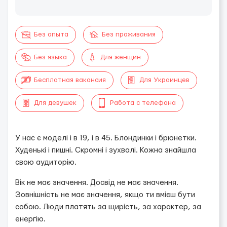
Без опыта
Без проживания
Без языка
Для женщин
Бесплатная вакансия
Для Украинцев
Для девушек
Работа с телефона
У нас є моделі і в 19, і в 45. Блондинки і брюнетки.
Худенькі і пишні. Скромні і зухвалі. Кожна знайшла
свою аудиторію.
Вік не має значення. Досвід не має значення.
Зовнішність не має значення, якщо ти вмієш бути
собою. Люди платять за щирість, за характер, за
енергію.