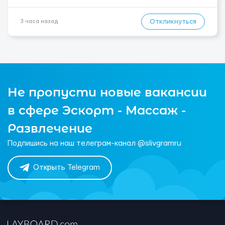
Откликнуться
3 часа назад
Не пропусти новые вакансии
в сфере Эскорт - Массаж -
Развлечение
Подпишись на наш телеграм-канал @slivgramru
Открыть Telegram