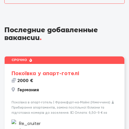
Последние добавленные
вакансии
.
СРОЧНО
Покоївка у апарт-готелі
2000 €
Германия
Покоївка в апарт-готель | Франкфурт-на-Майні (Німеччина) 🧹
Прибирання апартаментів, заміна постільної білизни та
підготовка номерів до заселення. 💶 Оплата: 6,50–9 € за
номер, під час стажування — 8 €/год. Середній дохід —
близько 2000 € на місяць (після вирахув...
Re_cruiter