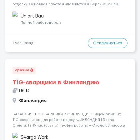
отделку. Основная работа выполняется в Берлине. Ищем
профессионалов на месте, приглашения делаем только для
специалистов с подтверждённым опытом и портфолио.
Uniart Bau
Обязанности Подготовка оснований ...
Прямой работодатель
Откликнуться
1 час назад
срочно
TİG-сварщики в Финляндию
19 €
Финляндия
​​ВАКАНСИЯ: TIG-СВАРЩИКИ В ФИНЛЯНДИЮ. Ищем опытных
TIG-сварщиков для работы в цеху. ФИНЛЯНДИЯ | Raahe
Оплата: 19 €/час (брутто). График работы: — Около 58 часов в
неделю гарантированно. — Возможны дополнительные
переработки. Дата начала: — Как можно скорее....
Svarga Work