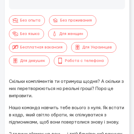
Без опыта
Без проживания
Без языка
Для женщин
Бесплатная вакансия
Для Украинцев
Для девушек
Работа с телефона
Скільки компліментів ти отримуєш щодня? А скільки з
них перетворюються на реальні гроші? Пора це
виправити.
Наша команда навчить тебе всього з нуля. Як встати
в кадр, який світло обрати, як спілкуватися з
підписниками, щоб вони поверталися знову і знову.