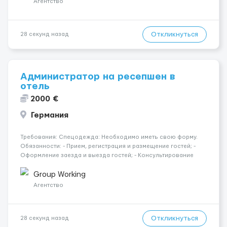
Агентство
Откликнуться
28 секунд назад
Администратор на ресепшен в
отель
2000 €
Германия
Требования: Спецодежда: Необходимо иметь свою форму.
Обязанности: - Прием, регистрация и размещение гостей; -
Оформление заезда и выезда гостей; - Консультирование
гостей по услугам гостиницы; - Прием и обработка
телефонных звонков, электронной почты и бронирований; -
Group Working
Работа с системой бро...
Агентство
Откликнуться
28 секунд назад