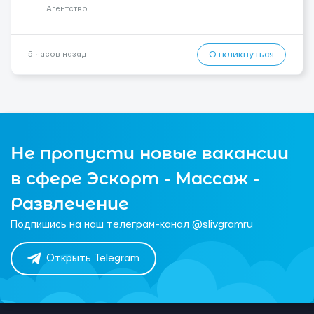
Агентство
Откликнуться
5 часов назад
Не пропусти новые вакансии
в сфере Эскорт - Массаж -
Развлечение
Подпишись на наш телеграм-канал @slivgramru
Открыть Telegram