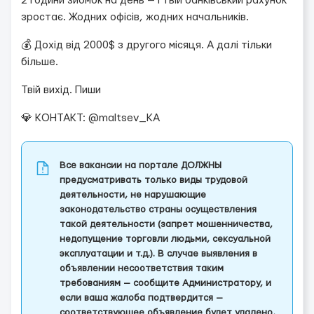
2 години зйомок на день — і твій банківський рахунок
зростає. Жодних офісів, жодних начальників.
💰 Дохід від 2000$ з другого місяця. А далі тільки
більше.
Твій вихід. Пиши
💎 КОНТАКТ: @maltsev_KA
Все вакансии на портале ДОЛЖНЫ
предусматривать только виды трудовой
деятельности, не нарушающие
законодательство страны осуществления
такой деятельности (запрет мошенничества,
недопущение торговли людьми, сексуальной
эксплуатации и т.д.). В случае выявления в
объявлении несоответствия таким
требованиям — сообщите Администратору, и
если ваша жалоба подтвердится —
соответствующее объявление будет удалено,