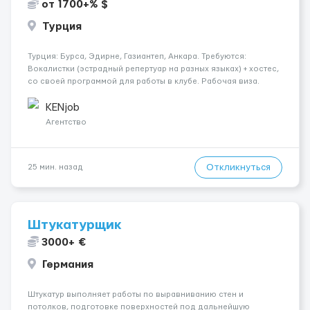
от 1700+% $
Турция
Турция: Бурса, Эдирне, Газиантеп, Анкара. Требуются:
Вокалистки (эстрадный репертуар на разных языках) + хостеc,
со своей программой для работы в клубе. Рабочая виза.
Контракт от четырех месяцев до года. Короткий контракт от
одного до трех месяцев. Мед. страховка. Высокая зарплат...
KENjob
Агентство
Откликнуться
25 мин. назад
Штукатурщик
3000+ €
Германия
Штукатур выполняет работы по выравниванию стен и
потолков, подготовке поверхностей под дальнейшую