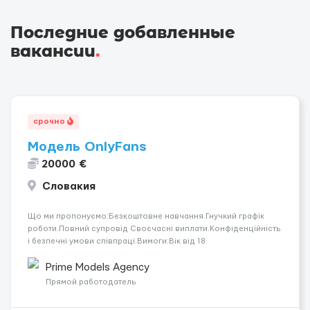
Последние добавленные
вакансии
.
срочно
Модель OnlyFans
20000 €
Словакия
Що ми пропонуємо:Безкоштовне навчання.Гнучкий графік
роботи.Повний супровід Своєчасні виплати.Конфіденційність
і безпечні умови співпраці.Вимоги:Вік від 18
років.Відповідальність.Бажання працювати та
розвиватися.Досвід не обов’язковий.Якщо вас зацікавила
Prime Models Agency
вакансія — залишайте відгук, і ми зв’яжемося ...
Прямой работодатель