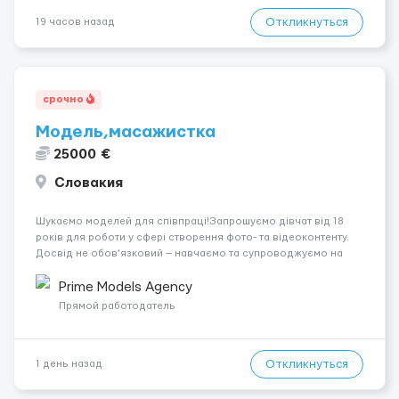
Откликнуться
19 часов назад
срочно
Модель,масажистка
25000 €
Словакия
Шукаємо моделей для співпраці!Запрошуємо дівчат від 18
років для роботи у сфері створення фото- та відеоконтенту.
Досвід не обов’язковий — навчаємо та супроводжуємо на
всіх етапах. Пропонуємо гнучкий графік, стабільний дохід,
конфіденційність і професійну підтримку. Працюємо офіційно,
Prime Models Agency
поважаємо особ...
Прямой работодатель
Откликнуться
1 день назад