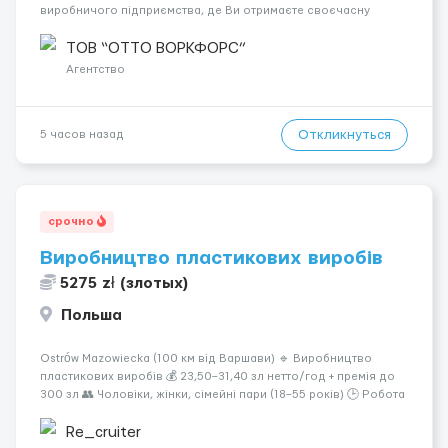
виробничого підприємства, де Ви отримаєте своєчасну
заробітну плату, навчання з першого дня та можливість
підібрати посаду відповідно до Ваших навичок
ТОВ “ОТТО ВОРКФОРС”
Локація: Мисловіце Форма пр...
Агентство
Откликнуться
5 часов назад
срочно
Виробництво пластикових виробів
5275 zł (злотых)
Польша
Ostrów Mazowiecka (100 км від Варшави) 🔹 Виробництво
пластикових виробів 💰 23,50–31,40 зл нетто/год + премія до
300 зл 👥 Чоловіки, жінки, сімейні пари (18–55 років) 🕒 Робота
у 2–3 зміни 🏠 Житло — 650 зл/міс. Компенсація за власне
житло — 400 зл. 📦 Обов...
Re_cruiter