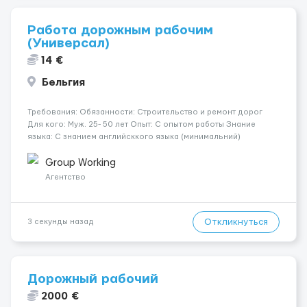
Работа дорожным рабочим
(Универсал)
14 €
Бельгия
Требования: Обязанности: Строительство и ремонт дорог
Для кого: Муж. 25- 50 лет Опыт: С опытом работы Знание
языка: С знанием английсккого языка (минимальний)
Дополнительно: Паспорт ЕС/польская виза/карта побыту/
биометрический паспорт (для граждан Украины) Где
Group Working
работать? ...
Агентство
Откликнуться
3 секунды назад
Дорожный рабочий
2000 €