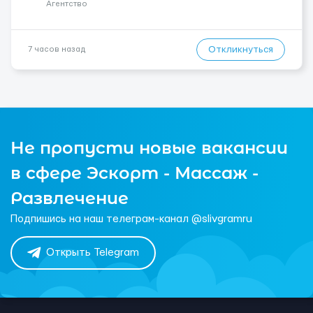
Агентство
Откликнуться
7 часов назад
Не пропусти новые вакансии
в сфере Эскорт - Массаж -
Развлечение
Подпишись на наш телеграм-канал @slivgramru
Открыть Telegram