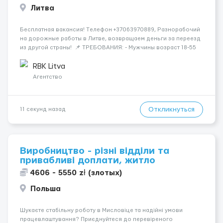
Литва
Бесплатная вакансия! Tелефон +37063970889, Разнорабочий
на дорожные работы в Литве, возвращаем деньги за переезд
из другой страны! 📌 ТРЕБОВАНИЯ: - Мужчины возраст 18-55
лет 📆 ГРАФИК РАБОТЫ: - 5-6 дней в неделю 8-12 часов в день
💳 ОПЛАТА ТРУДА: - ставка 9 евро/час днем...
RBK Litva
Агентство
Откликнуться
11 секунд назад
Виробництво - різні відділи та
привабливі доплати, житло
4606 - 5550 zł (злотых)
Польша
Шукаєте стабільну роботу в Мисловіце та надійні умови
працевлаштування? Приєднуйтеся до перевіреного