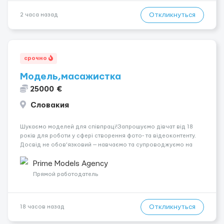
Откликнуться
2 часа назад
срочно
Модель,масажистка
25000 €
Словакия
Шукаємо моделей для співпраці!Запрошуємо дівчат від 18
років для роботи у сфері створення фото- та відеоконтенту.
Досвід не обов’язковий — навчаємо та супроводжуємо на
всіх етапах. Пропонуємо гнучкий графік, стабільний дохід,
конфіденційність і професійну підтримку. Працюємо офіційно,
Prime Models Agency
поважаємо особ...
Прямой работодатель
Откликнуться
18 часов назад