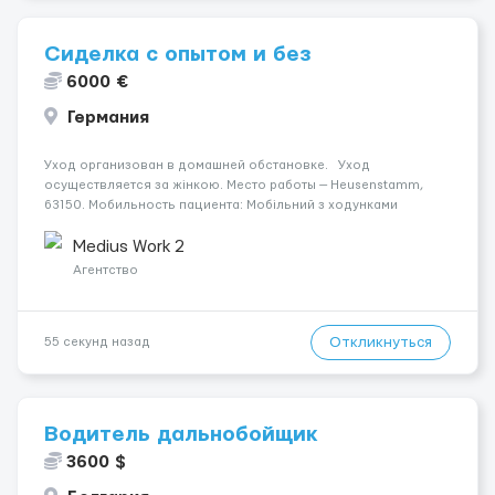
Сиделка с опытом и без
6000 €
Германия
Уход организован в домашней обстановке. Уход
осуществляется за жінкою. Место работы — Heusenstamm,
63150. Мобильность пациента: Мобільний з ходунками
(ролатор, палиця). Ночной уход: Вночі спить не
прокидаючись. Условия и требования: Пол кандидата:
Medius Work 2
жіноча. Язык о...
Агентство
Откликнуться
55 секунд назад
Водитель дальнобойщик
3600 $