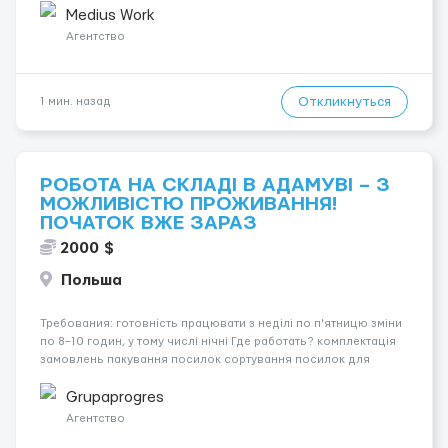
Уход осуществляется за чоловіком. Мобильность п...
Medius Work
Агентство
Откликнуться
1 мин. назад
РОБОТА НА СКЛАДІ В АДАМУВІ – З
МОЖЛИВІСТЮ ПРОЖИВАННЯ!
ПОЧАТОК ВЖЕ ЗАРАЗ
2000 $
Польша
Требования: готовність працювати з неділі по п'ятницю зміни
по 8–10 годин, у тому числі нічні Где работать? комплектація
замовлень пакування посилок сортування посилок для
відправлення робота зі складським сканером Условия
работы: договір доручення (umow...
Grupaprogres
Агентство