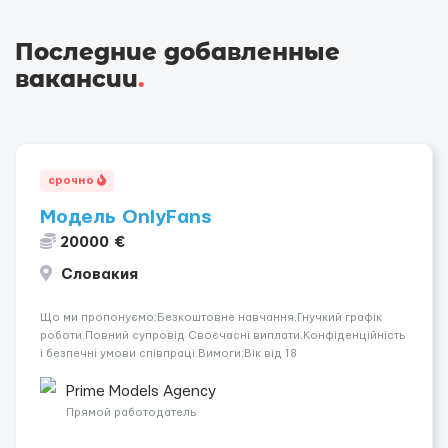
Последние добавленные
вакансии
.
срочно
Модель OnlyFans
20000 €
Словакия
Що ми пропонуємо:Безкоштовне навчання.Гнучкий графік
роботи.Повний супровід Своєчасні виплати.Конфіденційність
і безпечні умови співпраці.Вимоги:Вік від 18
років.Відповідальність.Бажання працювати та
розвиватися.Досвід не обов’язковий.Якщо вас зацікавила
Prime Models Agency
вакансія — залишайте відгук, і ми зв’яжемося ...
Прямой работодатель