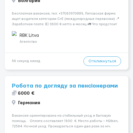
Болгария
Бесплатная вакансия, тел. +37063970889, Литовская фирма
ищет водителя категории C+E (международные перевозки) 📍
Заработная плата: 💶 3600 € нетто в месяц 🚛 Что предстоит
делать: Международные перевозки на тентах и
рефрижераторах. В среднем 400–500 км в день. Погрузки и
RBK Litva
разгрузки...
Агентство
Откликнуться
56 секунд назад
Робота по догляду за пенсіонерами
6000 €
Германия
Вакансия ориентирована на стабильный уход и бытовую
помощь. Оплата составляет 1600 €. Место работы — Hülben,
72584. Ночной уход: Прокидається один-два рази за ніч.
Психологическое состояние: Початкова стадія деменції.