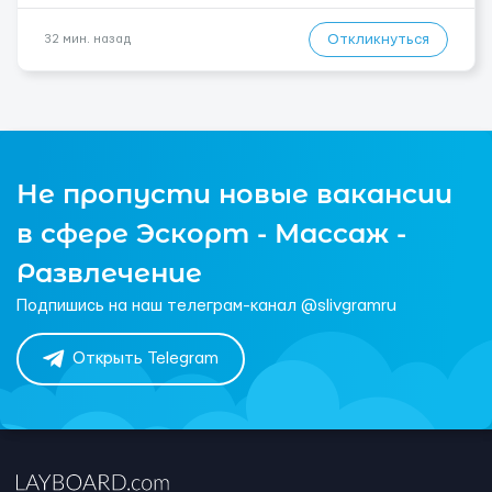
Откликнуться
32 мин. назад
Не пропусти новые вакансии
в сфере Эскорт - Массаж -
Развлечение
Подпишись на наш телеграм-канал @slivgramru
Открыть Telegram